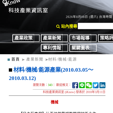
2026年8月08日 (週六) 台灣時間：
站內搜尋
產業政策
產業新聞
市場報導
策略
專利情報
關鍵圖表
首頁
產業新聞
材料/機械/能源
材料/機械/能源產業(2010.03.05～
2010.03.12)
瀏覽次數：
343
｜ 歡迎推文：
科技產業資訊室 (iKnow) 發表於 2010年3月11日
機械