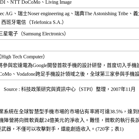
DI、NTT DoCoMo、Living Image
ec AG、瑞士Noser engineering ag、瑞典The Astonishing Tribe、
、西班牙電信（Telefonica S.A.）
電子（Samsung Electronics）
gh Tech Computer）
將參與宏達電為Google開發首款手機的設計研發，首度切入手
DoCoMo、Vodafone跨足手機設計領域之後，全球第三家參與手機
Source : 科技政策研究與資訊中心（STPI）整理，2007年11月
droid作業系統在全球智慧型手機市場的市場佔有率將可達38.5%，
id手機陣營將向微軟貢獻24億美元的淨收入。難怪，微軟的執行長說
器，不僅可以攻擊對手，還能創造收入。(720字；表1)