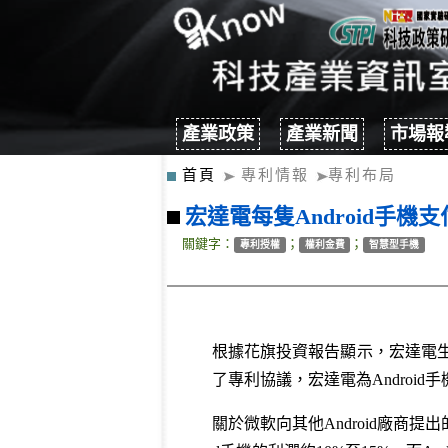
產業政策
產業新聞
市場報
首頁
專利情報
專利布局
宏達電每隻Android手機
關鍵字：
；
；
專利授權
權利金費
智慧型手機
根據花旗投資報告顯示，宏達電生產
了專利協議，宏達電為Androi
關於微軟向其他Android廠商提出