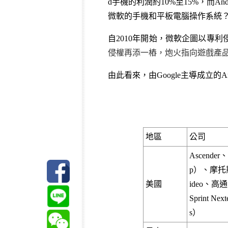
d手機的利潤約10%至15%，而A
微軟的手機和平板電腦操作系統
自2010年開始，微軟企圖以專
侵權再添一樁，炮火指向遊戲產
由此看來，由Google主導成立的And
地區
公司
Ascende
p）、摩托羅拉
美國
ideo、高通
Sprint N
s）