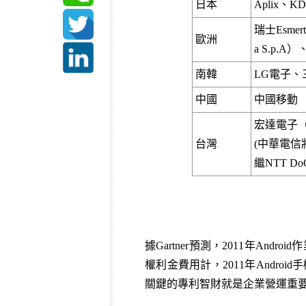
日本
Aplix、KD
瑞士Esmert
歐洲
a S.p.A）
南韓
LG電子、三星
中國
中國移動
宏達電子（Hi
台灣
(中華電信
繼NTT 
據Gartner預測，2011年An
權利金費用計，2011年Andro
關鍵的專利智財就是企業營運重要武