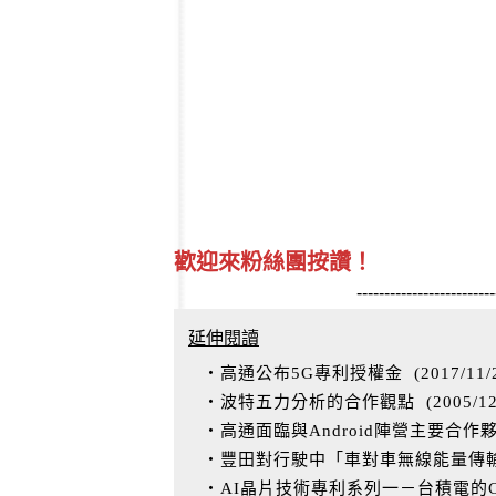
歡迎來粉絲團按讚！
-------------------------
延伸閱讀
‧高通公布5G專利授權金
(
2017/11/
‧波特五力分析的合作觀點
(
2005/1
‧高通面臨與Android陣營主要合
‧豐田對行駛中「車對車無線能量傳
‧AI晶片技術專利系列一－台積電的C