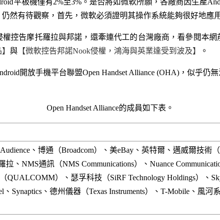
ndroid平板機僅有2%至3%。是否將如微軟所願，各廠商因生產An
？仍然有待觀察，首先，微軟必須證明其操作系統能夠很好地應
利侵權控告摩托羅拉與邦諾，還牽連代工的台灣廠商，看參閱本網
品】
與
【微軟控告邦諾Nook侵權，鴻海與英業達受到波及】
。
roid開放手機平台聯盟Open Handset Alliance (OHA
Open Handset Alliance的成員如下表。
r、Audience、博通（Broadcom）、美eBay、英特爾、邁威爾技術（Marve
、NMS通訊（NMS Communications）、Nuance Communicatio
（QUALCOMM）、瑟孚科技（SiRF Technology Holdings）、SkyP
extel、Synaptics、德州儀器（Texas Instruments）、T-Mobile、風河系