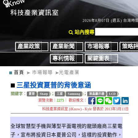
2026年8月07日 (週五) 台灣時間：
站內搜尋
產業政策
產業新聞
市場報導
策略
專利情報
關鍵圖表
首頁
市場報導
光電產業
三星投資夏普的背後意涵
關鍵字：
(
)；
(
)；
(
)
夏普
Sharp
三星
Samsung
液晶顯示器
LCD
瀏覽次數：
2275
｜ 歡迎推文：
科技產業資訊室 (iKnow) - Kyle 發表於 2013年3月11日
全球智慧型手機與薄型平面電視的龍頭廠商三星電
子，宣布將投資日本夏普公司，這樣的投資動作，