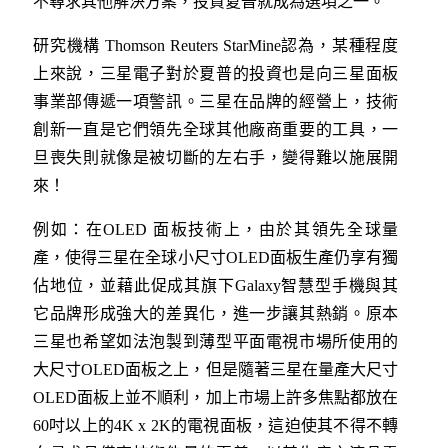
不尋求其他解決方案，投資夏普就成為選項之一。
研究機構 Thomson Reuters StarMine認為，某種程度
上來說，三星電子對於夏普的投資也是向三星面板
事業部傳遞一項警訊。三星在品牌的經營上，技術
創新一直是它們領先全球其他廠商重要的工具，一
旦喪失則就像是被切斷的左右手，變得難以施展開
來！
例如：在OLED 面板技術上，由於其領先全球量
產，使得三星在全球小尺寸OLED面板生產仍享有獨
佔地位，並藉此促成其旗下Galaxy智慧型手機與其
它品牌形成強大的差異化，進一步讓其熱銷。原本
三星也希望如法泡製到薄型平面電視市場所使用的
大尺寸OLED面板之上，但是隨著三星在量產大尺寸
OLED面板上並不順利，加上市場上許多焦點都放在
60吋以上的4K x 2K的電視面板，這迫使其不得不轉