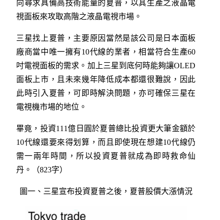
向尋求具備高技術能量的夏普，以其生產之液晶電
視面板來攻取高階之液晶電視市場。
三星找上夏普，主要原因當然是該公司是日本面板
廠商當中唯一擁有10代線的業者，相當符合生產60
吋電視面板的需求。加上三星到底何時能夠讓OLED
面板上市，且未來幾年降低成本都還很難說，因此
此時引入夏普，可即時解決問題，亦可確保三星在
電視機市場的地位。
畢竟，投資111億日圓於夏普總比投資更大筆金額於
10代線還要來得划算，而且即使現在想建10代線仍
需一兩年時間，所以投資夏普就成為即時救命仙
丹。（823字）
圖一、三星宣布投資夏普之後，夏普股價大漲情況