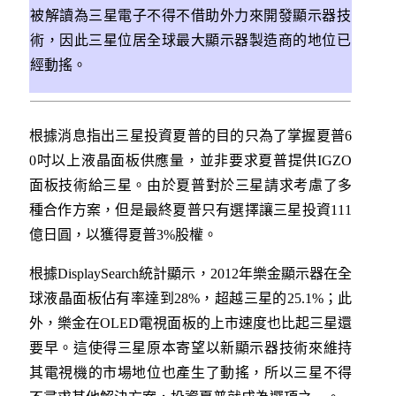
被解讀為三星電子不得不借助外力來開發顯示器技
術，因此三星位居全球最大顯示器製造商的地位已
經動搖。
根據消息指出三星投資夏普的目的只為了掌握夏普6
0吋以上液晶面板供應量，並非要求夏普提供IGZO
面板技術給三星。由於夏普對於三星請求考慮了多
種合作方案，但是最終夏普只有選擇讓三星投資111
億日圓，以獲得夏普3%股權。
根據DisplaySearch統計顯示，2012年樂金顯示器在全
球液晶面板佔有率達到28%，超越三星的25.1%；此
外，樂金在OLED電視面板的上市速度也比起三星還
要早。這使得三星原本寄望以新顯示器技術來維持
其電視機的市場地位也產生了動搖，所以三星不得