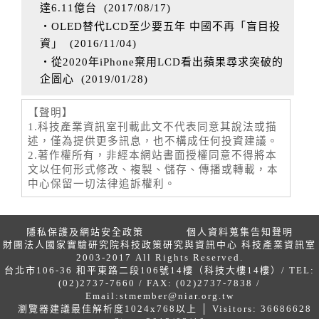
達6.11億台
(
2017/08/17
)
‧OLED替代LCD至少要五年 中國不再「盲目投
資」
(
2016/11/04
)
‧從2020年iPhone棄用LCD看出蘋果尋求突破的
企圖心
(
2019/01/28
)
【聲明】
1.科技產業資訊室刊載此文不代表同意其說法或描
述，僅為提供更多訊息，也不構成任何投資建議。
2.著作權所有，非經本網站書面授權同意不得將本
文以任何形式修改、複製、儲存、傳播或轉載，本
中心保留一切法律追訴權利。
隱私保護及網站安全政策
個人資料蒐集告知聲明
財團法人國家實驗研究院科技政策研究與資訊中心 科技產業資訊室
2003-2017 All Rights Reserved.
台北市106-36 和平東路二段106號14樓（科技大樓14樓）/ TEL:
(02)2737-7660 / FAX: (02)2737-7838 /
Email:
stmember@niar.org.tw
瀏覽器建議最佳解析度1024x768以上 │ Visitors: 36686628