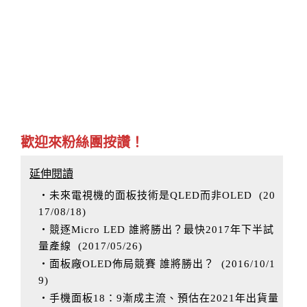
歡迎來粉絲團按讚！
延伸閱讀
‧未來電視機的面板技術是QLED而非OLED
(
20
17/08/18
)
‧競逐Micro LED 誰將勝出？最快2017年下半試
量產線
(
2017/05/26
)
‧面板廠OLED佈局競賽 誰將勝出？
(
2016/10/1
9
)
‧手機面板18：9漸成主流、預估在2021年出貨量