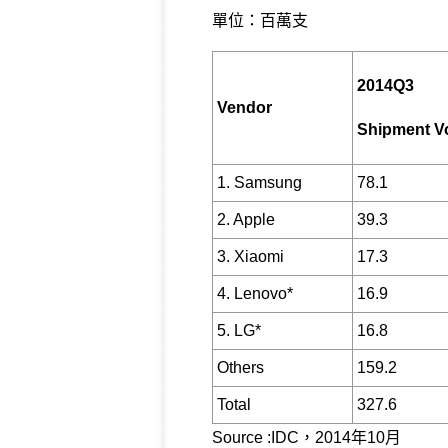
單位：百萬支
2014Q3
Vendor
Shipment V
1. Samsung
78.1
2. Apple
39.3
3. Xiaomi
17.3
4. Lenovo*
16.9
5. LG*
16.8
Others
159.2
Total
327.6
Source :IDC，2014年10月