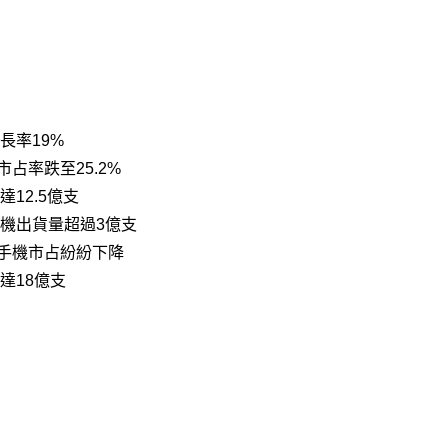
長率19%
占率跌至25.2%
達12.5億支
手機出貨量超過3億支
手機市占紛紛下降
達18億支