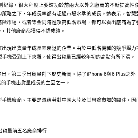
創紀錄，很大程度上要歸功於前兩大以外之廠商的不斷提高性
的策略之下，年成長率都有超過市場水準的成長。這表示，智慧
高階市場，或者樂金同時進攻高低階市場，都可以看出廠商為了
外，其他廠商都獲得不錯成績。
家出現出貨量年成長率衰退的企業。由於中低階機種的競爭壓力
智慧型手機受到上下夾殺，使得出貨量已經較年初的高點有所下滑。
us推出，第三季出貨量創下歷史新高。除了iPhone 6與6 Plus之外
度的手機出貨量成長的主因之一。
型手機廠商。主要是憑藉著對中國大陸及其周邊市場的關注，因
機出貨量前五名廠商排行