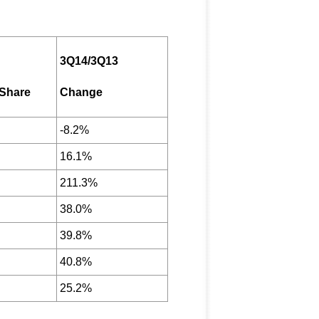
3Q14/3Q13
 Share
Change
-8.2%
16.1%
211.3%
38.0%
39.8%
40.8%
25.2%