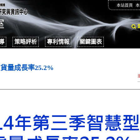
本站首頁
本
導
策略評析
專利情報
關鍵圖表
貨量成長率25.2%