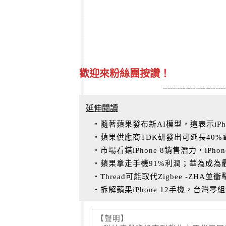
歡迎來粉絲團按讚！
-------------------------
延伸閱讀
‧隨著蘋果發布新AI模型，這表示iPh
‧蘋果供應商TDK研發出可延長40
‧市場看錯iPhone 8銷售潛力，iPho
‧蘋果拿走手機91%利潤；華為成為
‧Thread可能取代Zigbee -ZH
‧拆解蘋果iPhone 12手機，台灣零組
【聲明】