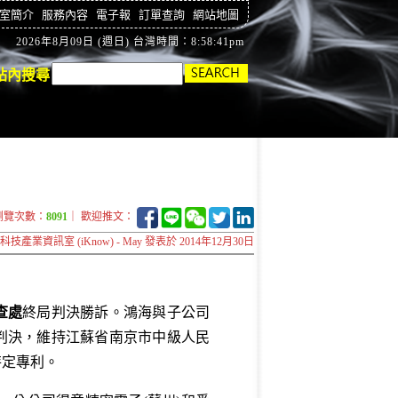
室簡介
服務內容
電子報
訂單查詢
網站地圖
2026年8月09日 (週日) 台灣時間：8:58:42pm
站內搜尋
瀏覽次數：
8091
｜ 歡迎推文：
科技產業資訊室 (iKnow) - May 發表於 2014年12月30日
查處
終局判決勝訴。鴻海與子公司
局判決，維持江蘇省南京市中級人民
特定專利。