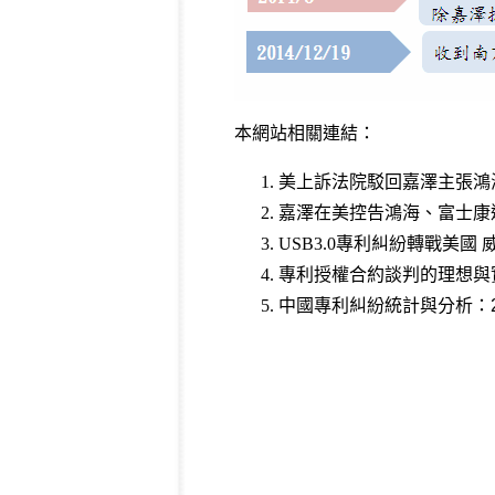
本網站相關連結：
美上訴法院駁回嘉澤主張鴻
嘉澤在美控告鴻海、富士康違
USB3.0專利糾紛轉戰美國
專利授權合約談判的理想與
中國專利糾紛統計與分析：20