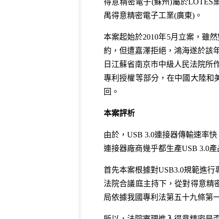
得意精密電子(蘇州)屬於LOTE
禺得意精密電子工業(廣東)。
本案起始於2010年5月立案，雖然
約，但遭嘉澤拒絕，鴻海遂於該年7
日江蘇省南京市中級人民法院所作
專利授權等部分，在中國大陸和
回。
本案評析
由於，USB 3.0連接器傳輸速率
連接器廠商幾乎都生產USB 3.0
首先本案根據對USB3.0規範進
法院合議庭主持下，從對得意精
局依據我國專利法第五十九條第
所以，法院審理進入得意精密是