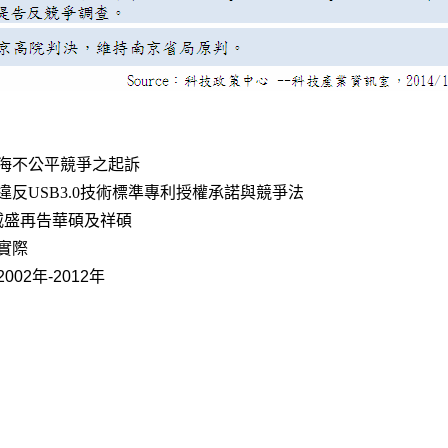
海不公平競爭之起訴
反USB3.0技術標準專利授權承諾與競爭法
 威盛再告華碩及祥碩
實際
02年-2012年