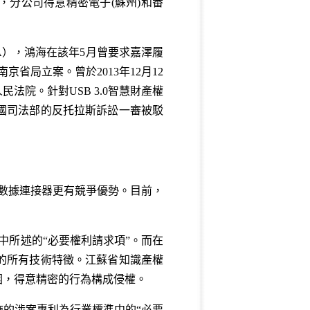
業，分公司得意精密電子(蘇州)和番
NDA），鴻海在該年5月曾要求嘉澤履
省局立案。曾於2013年12月12
院。針對USB 3.0智慧財產權
國司法部的反托拉斯訴訟一審被駁
他傳輸數據連接器更有競爭優勢。目前，
議中所述的“必要權利請求項”。而在
的所有技術特徵。江蘇省知識產權
圍，得意精密的行為構成侵權。
的涉案專利為行業標準中的“必要