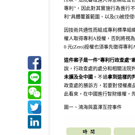
專利”，因此對其實施行為進行不
利”具體覆蓋範圍、以及(3)被
因技術共通性而組成專利標準組
權人取得專利A授權，否則將視為侵
0 元(Zero)授權也須事先徵
這件案子是一件”專利行政查處”
說，行政查處的處分和相關法院判
未擴及全中國
。不過
拿到這樣的
政查處的勝訴方，若要對侵權產
此看來，在中國進行智財維權，先搞
圖一、鴻海與嘉澤互控事件