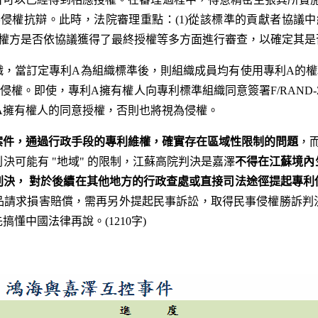
侵權抗辯。此時，法院審理重點：(1)從該標準的貢獻者協議中約
控侵權方是否依協議獲得了最終授權等多方面進行審查，以確定其
織，當訂定專利A為組織標準後，則組織成員均有使用專利A的權
權。即使，專利A擁有權人向專利標準組織同意簽署F/RAND-
得專利A擁有權人的同意授權，否則也將視為侵權。
案件，通過行政手段的專利維權，確實存在區域性限制的問題
，而
決可能有 "地域" 的限制，江蘇高院判決是嘉澤
不得在江蘇境內
判決， 對於後續在其他地方的行政查處或直接司法途徑提起專利
品請求損害賠償，需再另外提起民事訴訟，取得民事侵權勝訴判
懂中國法律再說。(1210字)