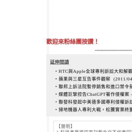
歡迎來粉絲團按讚！
-------------------------
延伸閱讀
‧HTC與Apple全球專利訴訟大和解
‧蘋果與三星互告事件觀察
(
2011/0
‧聯邦上訴法院暫停銷售和進口禁令蘋果恢
‧媒體巨擘控告ChatGPT著作侵權案 --New Y
‧聯發科發起中美德多國專利侵權訴
‧掃地機器人專利大戰，松騰實業終
【聲明】