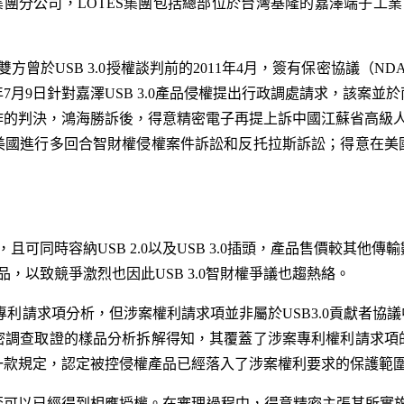
S集團分公司，LOTES集團包括總部位於台灣基隆的嘉澤端子工
雙方曾於USB 3.0授權談判前的2011年4月，簽有保密協議（
月9日針對嘉澤USB 3.0產品侵權提出行政調處請求，該案並於南京
的判決，鴻海勝訴後，得意精密電子再提上訴中國江蘇省高級人民法
美國進行多回合智財權侵權案件訴訟和反托拉斯訴訟；得意在美
快，且可同時容納USB 2.0以及USB 3.0插頭，產品售價較其
產品，以致競爭激烈也因此USB 3.0智財權爭議也趨熱絡。
行專利請求項分析，但涉案權利請求項並非屬於USB3.0貢獻者協
密調查取證的樣品分析拆解得知，其覆蓋了涉案專利權利請求項
一款規定，認定被控侵權產品已經落入了涉案權利要求的保護範
否可以已經得到相應授權。在審理過程中，得意精密主張其所實施