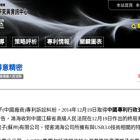
本站首頁
本
導
策略評析
專利情報
關鍵圖表
得意精密
省高級人民法院
中國廠商)專利訴訟糾紛，2014年12月19日取得
中國專利行政
公告，鴻海收到中國江蘇省高級人民法院在12月19日作出的終
(蘇州)有限公司，侵害鴻海公司所擁有與USB3.0技術相關的