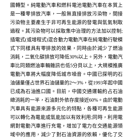
國轉型。純電動汽車和燃料電池電動汽車在本質上
是一種零排放汽車，一般無直接排放污染物，間接
污染物主要產生于非可再生能源的發電與氫氣制取
過程。其污染物可以採取集中治理的方法加以控制;
插電式(或增程式)混合動力電動汽車在純電動行駛模
式下同樣具有零排放的效果，同時由於減少了燃油
消耗，二氧化碳排放可降低30%以上。另外，電動汽
車比同類燃油車輛雜訊也低5分貝以上，大規模推廣
電動汽車將大幅度降低城市噪音。中國已探明的石
油儲量僅占世界石油儲量的2～3%，從1993年起中國
已成為石油進口國。目前，中國交通運輸約占石油
總消耗的一半，石油對外依存度接近60%。由於電動
汽車具有能源來源多元化的特點，各種可再生能源
可以轉化為電能或氫能加以有效利用;同時，利用電
網對電動汽車進行充電，增加了電力在交通能源領
域中的應用，減少了對石油資源的依賴，優化了交