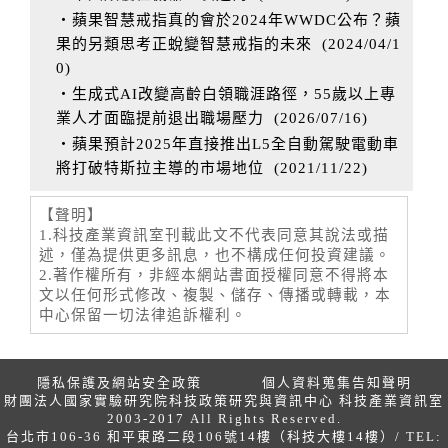
‧蘋果智慧戒指真的會於2024年WWDC公布？蘋
果的另類思考正蛻變智慧戒指的未來
(
2024/04/1
0
)
‧生成式AI改變高齡白領職涯路徑，55歲以上專
業人才面臨提前退出職場壓力
(
2026/07/16
)
‧蘋果預計2025年直接推出L5全自動駕駛電動車
將打破特斯拉主導的市場地位
(
2021/11/22
)
【聲明】
1.科技產業資訊室刊載此文不代表同意其說法或描
述，僅為提供更多訊息，也不構成任何投資建議。
2.著作權所有，非經本網站書面授權同意不得將本
文以任何形式修改、複製、儲存、傳播或轉載，本
中心保留一切法律追訴權利。
隱私保護及網站安全政策
個人資料蒐集告知聲明
財團法人國家實驗研究院科技政策研究與資訊中心 科技產業資訊室
2003-2017 All Rights Reserved.
台北市106-36 和平東路二段106號14樓（科技大樓14樓）/ TEL: