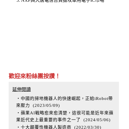
NXP與大唐電信合資搶攻車用電子IC市場
歡迎來粉絲團按讚！
延伸閱讀
‧中國的掃地機器人的快速崛起，正給iRobot帶
來壓力
(
2023/05/09
)
‧蘋果AI戰略愈來愈清楚，這很可能是近年來蘋
果近代史上最重要的事件之一了
(
2024/05/06
)
‧十大顛覆性機器人製造商
(
2022/03/30
)