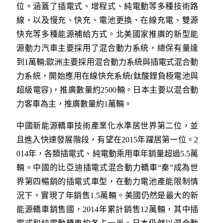
位。涵蓋了插電式、增程式、純電動等多種技術路
線，以及慢充、快充、電池更換、在線充電、雙源
快充等多種能源補給方式。北美國家推廣的新型能
源動力汽車主要採用了混合動力系統，總保有量達
到1萬輛;歐洲主要採用混合動力系統與插電式混合動
力系統，開始應用在線快充系統(鈦酸鋰負極電池與
超級電容)，推廣數量約2500輛。日本主要以混合動
力客車為主，推廣數量約1萬輛。
中國新能源轎車技術產業化水準居世界第二位，並
且進入快速發展階段，有望在2015年躍居第一位。2
014年，各類插電式、純電動乘用車年銷量超過5.5萬
輛。中國的比亞迪插電式混合動力轎車“秦”成為世
界第四暢銷的插電式車型，在動力電池產能限制情
況下，實現了年銷售1.5萬輛。美國仍然是最大的新
能源轎車銷售國，2014年累計銷售12萬輛，其中插