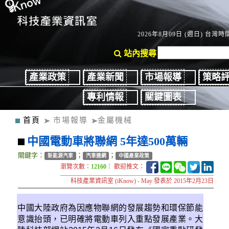
2026年8月09日 (週日) 台灣時間
站內搜尋
產業政策
產業新聞
市場報導
策略
專利情報
關鍵圖表
首頁
市場報導
金屬機械
中國電動車將聯網 5年達500萬輛
關鍵字：
；
；
新能源汽車
汽車連網
中國產業政策
瀏覽次數：
12160
｜ 歡迎推文：
科技產業資訊室 (iKnow) - May 發表於 2015年2月23日
中國大陸政府為因應物聯網的發展趨勢和環保節能
意識抬頭，已明確將電動車列入重點發展產業。大