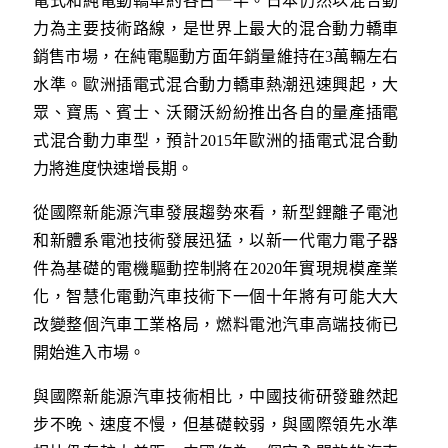
電式和純電動轎車約各占一半。日本仍然以混合動
力為主要技術路線，是世界上最大的混合動力轎車
銷售市場，在純電驅動方面年銷量維持在3萬輛左右
水準。歐洲插電式混合動力轎車熱潮迅速興起，大
眾、寶馬、賓士、沃爾沃紛紛推出各自的量產插電
式混合動力車型，預計2015年歐洲的插電式混合動
力將進度快速增長期。
從國際新能源汽車發展趨勢來看，新型鋰離子電池
和新體系電池技術發展迅猛，以新一代電力電子器
件為基礎的電機驅動控制將在2020年實現規模產業
化，智慧化電動汽車技術下一個十年將有可能大大
改變整個汽車工業格局，燃料電池汽車高端技術已
開始進入市場。
與國際新能源汽車技術相比，中國技術研發雖然起
步不晚、速度不慢，但基礎較弱，與國際領先水準