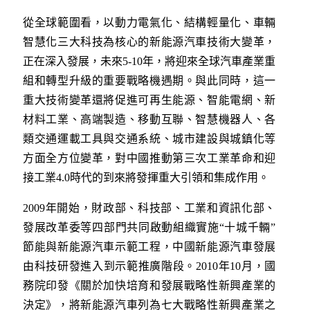
從全球範圍看，以動力電氣化、結構輕量化、車輛
智慧化三大科技為核心的新能源汽車技術大變革，
正在深入發展，未來5-10年，將迎來全球汽車產業重
組和轉型升級的重要戰略機遇期。與此同時，這一
重大技術變革還將促進可再生能源、智能電網、新
材料工業、高端製造、移動互聯、智慧機器人、各
類交通運載工具與交通系統、城市建設與城鎮化等
方面全方位變革，對中國推動第三次工業革命和迎
接工業4.0時代的到來將發揮重大引領和集成作用。
2009年開始，財政部、科技部、工業和資訊化部、
發展改革委等四部門共同啟動組織實施“十城千輛”
節能與新能源汽車示範工程，中國新能源汽車發展
由科技研發進入到示範推廣階段。2010年10月，國
務院印發《關於加快培育和發展戰略性新興產業的
決定》，將新能源汽車列為七大戰略性新興產業之