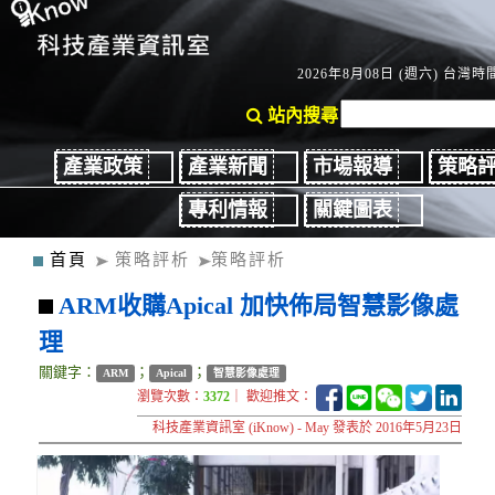
2026年8月08日 (週六) 台灣時間
站內搜尋
產業政策
產業新聞
市場報導
策略
專利情報
關鍵圖表
首頁
策略評析
策略評析
ARM收購Apical 加快佈局智慧影像處
理
關鍵字：
；
；
ARM
Apical
智慧影像處理
瀏覽次數：
3372
｜ 歡迎推文：
科技產業資訊室 (iKnow) - May 發表於 2016年5月23日