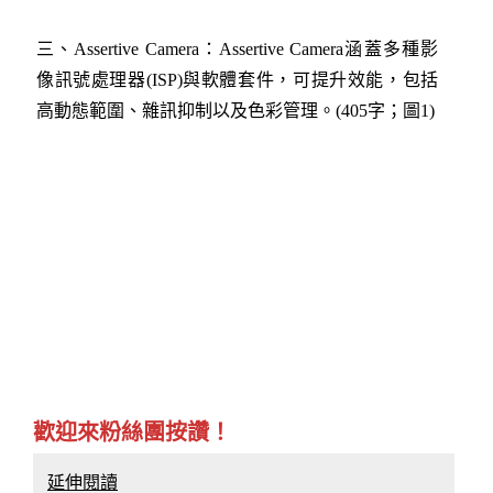
三、Assertive Camera：Assertive Camera涵蓋多種影
像訊號處理器(ISP)與軟體套件，可提升效能，包括
高動態範圍、雜訊抑制以及色彩管理。(405字；圖1)
歡迎來粉絲團按讚！
延伸閱讀