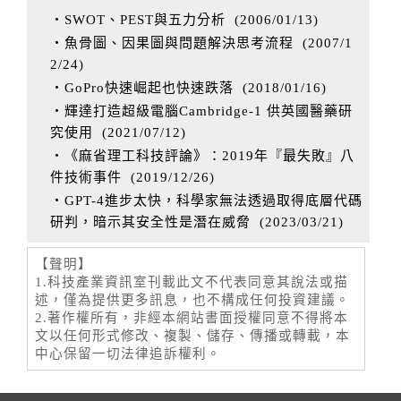
‧SWOT、PEST與五力分析
(
2006/01/13
)
‧魚骨圖、因果圖與問題解決思考流程
(
2007/1
2/24
)
‧GoPro快速崛起也快速跌落
(
2018/01/16
)
‧輝達打造超級電腦Cambridge-1 供英國醫藥研
究使用
(
2021/07/12
)
‧《麻省理工科技評論》：2019年『最失敗』八
件技術事件
(
2019/12/26
)
‧GPT-4進步太快，科學家無法透過取得底層代碼
研判，暗示其安全性是潛在威脅
(
2023/03/21
)
【聲明】
1.科技產業資訊室刊載此文不代表同意其說法或描
述，僅為提供更多訊息，也不構成任何投資建議。
2.著作權所有，非經本網站書面授權同意不得將本
文以任何形式修改、複製、儲存、傳播或轉載，本
中心保留一切法律追訴權利。