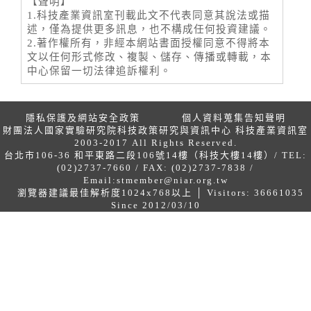
【聲明】
1.科技產業資訊室刊載此文不代表同意其說法或描
述，僅為提供更多訊息，也不構成任何投資建議。
2.著作權所有，非經本網站書面授權同意不得將本
文以任何形式修改、複製、儲存、傳播或轉載，本
中心保留一切法律追訴權利。
隱私保護及網站安全政策
個人資料蒐集告知聲明
財團法人國家實驗研究院科技政策研究與資訊中心 科技產業資訊室
2003-2017 All Rights Reserved.
台北市106-36 和平東路二段106號14樓（科技大樓14樓）/ TEL:
(02)2737-7660 / FAX: (02)2737-7838 /
Email:
stmember@niar.org.tw
瀏覽器建議最佳解析度1024x768以上 │ Visitors: 36661035
Since 2012/03/10