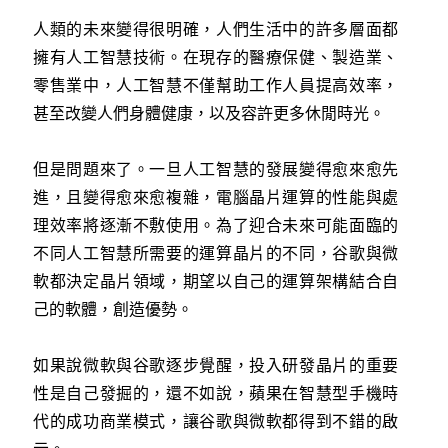
人類的未來變得很明確，人們生活中的許多層面都
擁有人工智慧技術。在現存的醫療保健、製造業、
零售業中，人工智慧不僅幫助工作人員提高效率，
甚至改變人們身體健康，以及容許更多休閒時光。
但是問題來了。一旦人工智慧的發展變得愈來愈先
進，且變得愈來愈複雜，電腦晶片運算的性能與處
理效率將逐漸不敷使用。為了迎合未來可能面臨的
不同人工智慧所需要的運算晶片的不同，谷歌與微
軟都決定晶片領域，期望以自己的運算架構結合自
己的軟體，創造優勢。
如果說微軟與谷歌逐步覺醒，投入研發晶片的重要
性是自己發掘的，還不如說，蘋果在智慧型手機時
代的成功商業模式，讓谷歌與微軟都得到不錯的啟