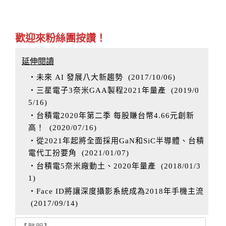
歡迎來粉絲團按讚！
延伸閱讀
‧未來 AI 發展八大新趨勢
(
2017/10/06
)
‧三星電子3奈米GAA製程2021年量產
(
2019/0
5/16
)
‧台積電2020年第二季 每股賺台幣4.66元創新
高！
(
2020/07/16
)
‧從2021年起將全面採用GaN和SiC半導體、台積
電代工扮要角
(
2021/01/07
)
‧台積電5奈米廠動土、2020年量產
(
2018/01/3
1
)
‧Face ID將讓深度攝影系統成為2018年手機主流
(
2017/09/14
)