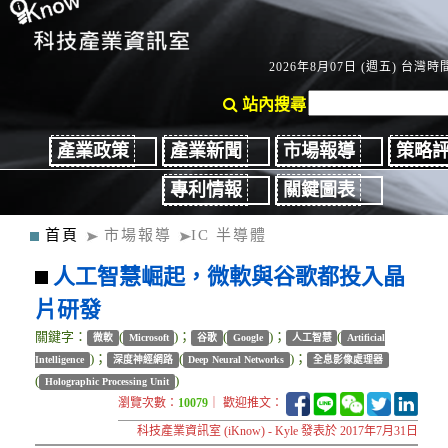
2026年8月07日 (週五) 台灣時間
站內搜尋
產業政策
產業新聞
市場報導
策略
專利情報
關鍵圖表
首頁
市場報導
IC 半導體
人工智慧崛起，微軟與谷歌都投入晶
片研發
關鍵字：
(
)；
(
)；
(
微軟
Microsoft
谷歌
Google
人工智慧
Artificial
)；
(
)；
Intelligence
深度神經網路
Deep Neural Networks
全息影像處理器
(
)
Holographic Processing Unit
瀏覽次數：
10079
｜ 歡迎推文：
科技產業資訊室 (iKnow) - Kyle 發表於 2017年7月31日