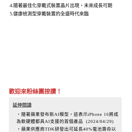
4.隨著最佳化穿戴式裝置晶片出現，未來成長可期​
5.健康檢測型穿戴裝置的全盛時代來臨​
歡迎來粉絲團按讚！
延伸閱讀
‧隨著蘋果發布新AI模型，這表示iPhone 16將成
為軟硬體都具AI支援的首個產品
(
2024/04/29
)
‧蘋果供應商TDK研發出可延長40%電池壽命以