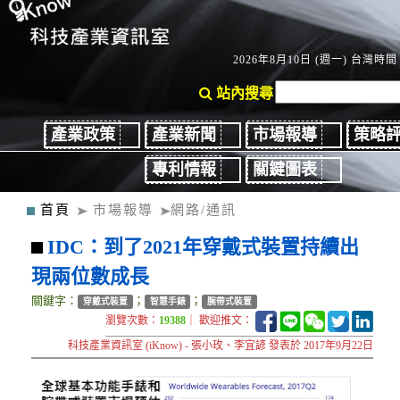
2026年8月10日 (週一) 台灣時間：
站內搜尋
產業政策
產業新聞
市場報導
策略
專利情報
關鍵圖表
首頁
市場報導
網路/通訊
IDC：到了2021年穿戴式裝置持續出
現兩位數成長
關鍵字：
；
；
穿戴式裝置
智慧手錶
腕帶式裝置
瀏覽次數：
19388
｜ 歡迎推文：
科技產業資訊室 (iKnow) - 張小玫、李宜諺 發表於 2017年9月22日