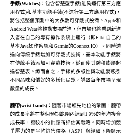
手錶(
Watches)
：包含智慧型手錶(能夠運行第三方應
用程式)和基本功能手錶(不運行第三方應用程式)，
將包括整個預測中的大多數可穿戴式設備。Apple和
Android Wear將推動市場前進，但市場也將看到新進
入者在自己的專有操作系統上運行（即Fitbit自己的
基本Java操作系統和Garmin的Connect IQ）。同時透
過向傳統手錶增加可穿戴式技術，基本功能手錶將
在傳統手錶添加可穿戴技術，從而使其體積膨脹超
過智慧表。總而言之，手錶的多樣性與功能將吸引
不同品味和偏好的多樣化民眾，導致每年市場呈現
數量的成長。
腕帶(
wrist bands)
：
隨著市場領先地位的鞏固，腕帶
的成長率將在整個預期範圍內達到1.9％的年均複合
成長率，讓較小的供應商評估其戰略。同時增加競
爭壓力的是平均銷售價格（ASP）與經驗下降顯示