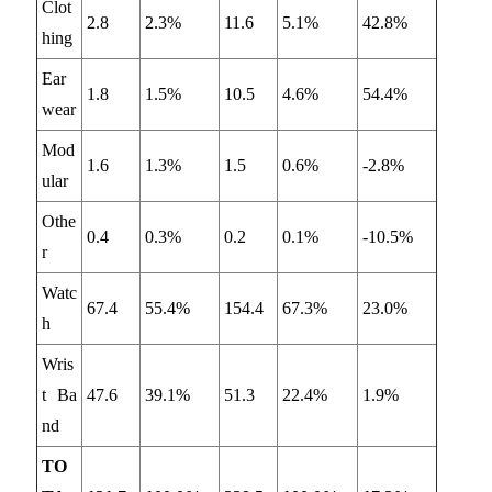
Clot
2.8
2.3%
11.6
5.1%
42.8%
hing
Ear
1.8
1.5%
10.5
4.6%
54.4%
wear
Mod
1.6
1.3%
1.5
0.6%
-2.8%
ular
Othe
0.4
0.3%
0.2
0.1%
-10.5%
r
Watc
67.4
55.4%
154.4
67.3%
23.0%
h
Wris
t Ba
47.6
39.1%
51.3
22.4%
1.9%
nd
TO