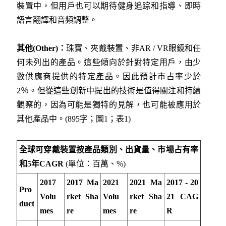
裝置中，但用戶也可以期待健身追踪和指導、即時
語言翻譯和音頻調整。
其他
(
Other)
：
珠寶、夾戴裝置、非AR / VR眼鏡和任
何未列出的產品。這些傾向於針對特定用戶，由少
數供應商提供的特定產品。因此預計市占率少於
2％。但從這些創新中提出的技術是值得關注和持續
觀察的，因為可能是獨特的見解，也可能被應用於
其他產品中。(895字；圖1；表1)
全球可穿戴裝置按產品類別、出貨量、市場占有率
和
5
年
CAGR
(單位：百萬、%)
2017
2017 Ma
2021
2021 Ma
2017 - 20
Pro
Volu
rket Sha
Volu
rket Sha
21 CAG
duct
mes
re
mes
re
R