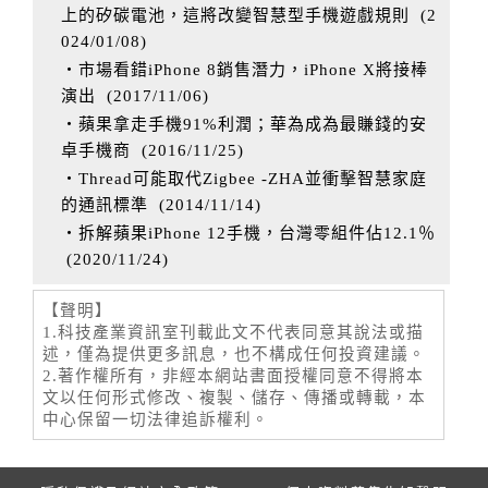
上的矽碳電池，這將改變智慧型手機遊戲規則
(
2
024/01/08
)
‧市場看錯iPhone 8銷售潛力，iPhone X將接棒
演出
(
2017/11/06
)
‧蘋果拿走手機91%利潤；華為成為最賺錢的安
卓手機商
(
2016/11/25
)
‧Thread可能取代Zigbee -ZHA並衝擊智慧家庭
的通訊標準
(
2014/11/14
)
‧拆解蘋果iPhone 12手機，台灣零組件佔12.1％
(
2020/11/24
)
【聲明】
1.科技產業資訊室刊載此文不代表同意其說法或描
述，僅為提供更多訊息，也不構成任何投資建議。
2.著作權所有，非經本網站書面授權同意不得將本
文以任何形式修改、複製、儲存、傳播或轉載，本
中心保留一切法律追訴權利。