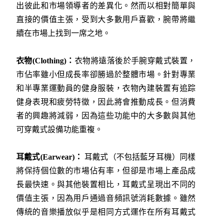
出彼此和市場領導者的差異化。然而以相對簡單與
直接的價值主張，受到大多數用戶喜歡，腕帶將繼
續在市場上找到一席之地。
衣物(
Clothing)
：
衣物將遠落後於手腕穿戴式裝置，
市佔率雖小但成長率卻勝過於整體市場。針對專業
和半專業運動員的健身服裝，衣物內建裝置有追踪
健身表現和疲勞特徵，因此將會推動成長。但消費
者的興趣將減弱，因為這些功能中的大多數與其他
可穿戴式設備功能重複。
耳戴式
(Earwear)
：
耳戴式（不包括藍牙耳機）同樣
將保持個位數的市場佔有率，但卻是市場上產品成
長最快速。與其他裝置相比，耳戴式呈現出不同的
價值主張，因為用戶通過音頻訊號消耗數據。雖然
傳統的音樂播放似乎是相同方式運作在所有耳戴式