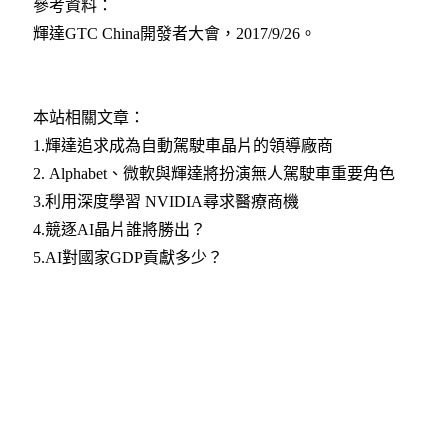
參考資料：
輝達GTC China開發者大會，2017/9/26。
本站相關文章：
1.
輝達追求成為自動駕駛車晶片的領導廠商
2. Alphabet、微軟與輝達將扮演無人駕駛車重要角色
3.利用深度學習 NVIDIA尋求醫療商機
4.競逐AI晶片誰將勝出？
5.AI對國家GDP貢獻多少？