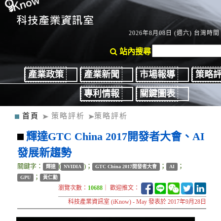
2026年8月08日 (週六) 台灣時間：
站內搜尋
產業政策
產業新聞
市場報導
策略
專利情報
關鍵圖表
首頁
策略評析
策略評析
輝達GTC China 2017開發者大會、AI
發展新趨勢
關鍵字：
(
)；
；
；
輝達
NVIDIA
GTC China 2017開發者大會
AI
；
GPU
黃仁勳
瀏覽次數：
10688
｜ 歡迎推文：
科技產業資訊室 (iKnow) - May 發表於 2017年9月28日