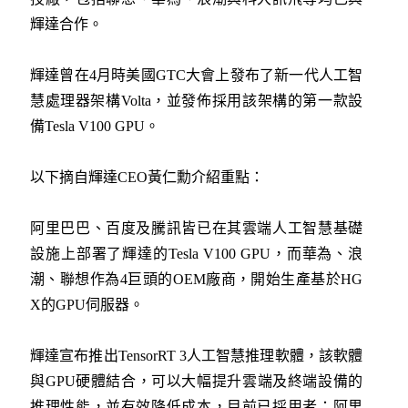
輝達合作。
輝達曾在4月時美國GTC大會上發布了新一代人工智
慧處理器架構Volta，並發佈採用該架構的第一款設
備Tesla V100 GPU。
以下摘自輝達CEO黃仁勳介紹重點：
阿里巴巴、百度及騰訊皆已在其雲端人工智慧基礎
設施上部署了輝達的Tesla V100 GPU，而華為、浪
潮、聯想作為4巨頭的OEM廠商，開始生產基於HG
X的GPU伺服器。
輝達宣布推出TensorRT 3人工智慧推理軟體，該軟體
與GPU硬體結合，可以大幅提升雲端及終端設備的
推理性能，並有效降低成本，目前已採用者：阿里