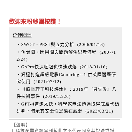
歡迎來粉絲團按讚！
延伸閱讀
‧SWOT、PEST與五力分析
(
2006/01/13
)
‧魚骨圖、因果圖與問題解決思考流程
(
2007/1
2/24
)
‧GoPro快速崛起也快速跌落
(
2018/01/16
)
‧輝達打造超級電腦Cambridge-1 供英國醫藥研
究使用
(
2021/07/12
)
‧《麻省理工科技評論》：2019年『最失敗』八
件技術事件
(
2019/12/26
)
‧GPT-4進步太快，科學家無法透過取得底層代碼
研判，暗示其安全性是潛在威脅
(
2023/03/21
)
【聲明】
1.科技產業資訊室刊載此文不代表同意其說法或描