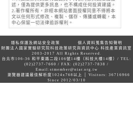
述，僅為提供更多訊息，也不構成任何投資建議。
2.著作權所有，非經本網站書面授權同意不得將本
文以任何形式修改、複製、儲存、傳播或轉載，本
中心保留一切法律追訴權利。
隱私保護及網站安全政策
個人資料蒐集告知聲明
財團法人國家實驗研究院科技政策研究與資訊中心 科技產業資訊室
2003-2017 All Rights Reserved.
台北市106-36 和平東路二段106號14樓（科技大樓14樓）/ TEL:
(02)2737-7660 / FAX: (02)2737-7838 /
Email:
stmember@niar.org.tw
瀏覽器建議最佳解析度1024x768以上 │ Visitors: 36716966
Since 2012/03/10