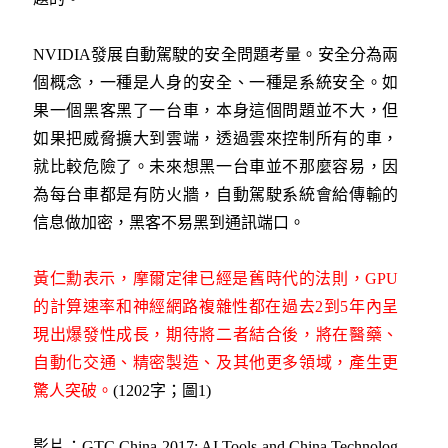
NVIDIA發展自動駕駛的安全問題考量。安全分為兩
個概念，一種是人身的安全、一種是系統安全。如
果一個黑客黑了一台車，本身這個問題並不大，但
如果把威脅擴大到雲端，透過雲來控制所有的車，
就比較危險了。未來想黑一台車並不那麼容易，因
為每台車都是有防火牆，自動駕駛系統會給傳輸的
信息做加密，黑客不易黑到通訊端口。
黃仁勳表示，摩爾定律已經是舊時代的法則，GPU
的計算速率和神經網路複雜性都在過去2到5年內呈
現出爆發性成長，期待將二者結合後，將在醫藥、
自動化交通、精密製造、及其他更多領域，產生更
驚人突破。
(1202字；圖1)
影片：GTC China 2017: AI Tools and China Technolog