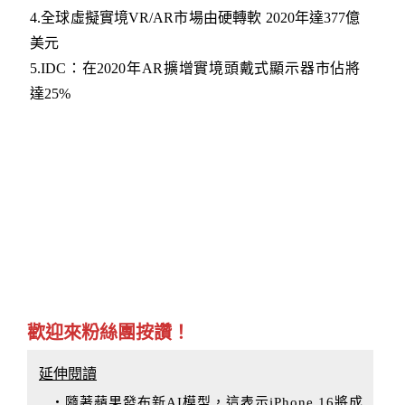
4.全球虛擬實境VR/AR市場由硬轉軟 2020年達377億
美元
5.IDC：在2020年AR擴增實境頭戴式顯示器市佔將
達25%
歡迎來粉絲團按讚！
延伸閱讀
‧隨著蘋果發布新AI模型，這表示iPhone 16將成