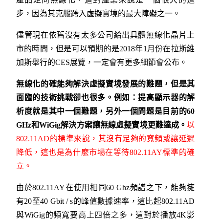
步，因為其克服跨入虛擬實境的最大障礙之一。
儘管現在依舊沒有太多公司給出具體無線化晶片上
市的時間，但是可以預期的是2018年1月份在拉斯維
加斯舉行的CES展覽，一定會有更多細節會公布。
無線化的確能夠解決虛擬實境發展的難題，但是其
面臨的技術挑戰卻也很多。例如：提高顯示器的解
析度就是其中一個難題，另外一個問題是目前的
60
GHz
和
WiGig
解決方案讓無線虛擬實境更難達成。
以
802.11AD的標準來說，其沒有足夠的寬頻或讓延遲
降低，這也是為什麼市場在等待802.11AY標準的確
立。
由於802.11AY在使用相同60 Ghz頻譜之下，能夠擁
有20至40 Gbit / s的峰值數據速率，這比起802.11AD
與WiGig的頻寬要高上四倍之多，這對於播放4K影