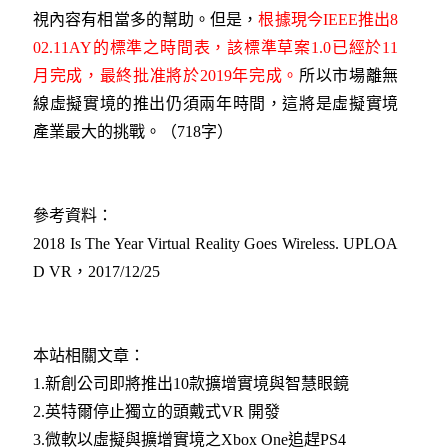
視內容有相當多的幫助。但是，
根據現今IEEE推出8
02.11AY的標準之時間表，該標準草案1.0已經於11
月完成，最終批准將於2019年完成。
所以市場離無
線虛擬實境的推出仍須兩年時間，這將是虛擬實境
產業最大的挑戰。（718字）
參考資料：
2018 Is The Year Virtual Reality Goes Wireless. UPLOA
D VR，2017/12/25
本站相關文章：
1.新創公司即將推出10款擴增實境與智慧眼鏡
2.英特爾停止獨立的頭戴式VR 開發
3.微軟以虛擬與擴增實境之Xbox One追趕PS4