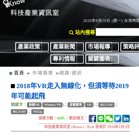
2026年8月10日 (週一) 台灣時間：
站內搜尋
產業政策
產業新聞
市場報導
策略
專利情報
關鍵圖表
首頁
市場報導
網路/通訊
2018年VR走入無線化，但須等待2019
年可能起飛
關鍵字：
(
)；
(
)；
；
無線VR
Wireless VR
虛擬實境
VR
802.11AY
；
802.11AD
WiGig
瀏覽次數：
6185
｜ 歡迎推文：
科技產業資訊室 (iKnow) - Kyle 發表於 2018年1月3日