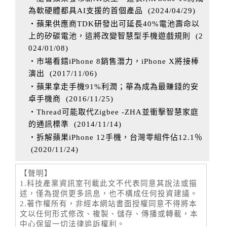
為軟硬體都具AI支援的首個產品
(
2024/04/29
)
‧蘋果供應商TDK研發出可延長40%電池壽命以
上的矽碳電池，這將改變智慧型手機遊戲規則
(
2
024/01/08
)
‧市場看錯iPhone 8銷售潛力，iPhone X將接棒
演出
(
2017/11/06
)
‧蘋果拿走手機91%利潤；華為成為最賺錢的安
卓手機商
(
2016/11/25
)
‧Thread可能取代Zigbee -ZHA並衝擊智慧家庭
的通訊標準
(
2014/11/14
)
‧拆解蘋果iPhone 12手機，台灣零組件佔12.1％
(
2020/11/24
)
【聲明】
1.科技產業資訊室刊載此文不代表同意其說法或描
述，僅為提供更多訊息，也不構成任何投資建議。
2.著作權所有，非經本網站書面授權同意不得將本
文以任何形式修改、複製、儲存、傳播或轉載，本
中心保留一切法律追訴權利。