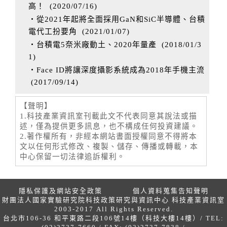
高！
(
2020/07/16
)
‧從2021年起將全面採用GaN和SiC半導體、台積
電代工扮要角
(
2021/01/07
)
‧台積電5奈米廠動土、2020年量產
(
2018/01/3
1
)
‧Face ID將讓深度攝影系統成為2018年手機主流
(
2017/09/14
)
【聲明】
1.科技產業資訊室刊載此文不代表同意其說法或描
述，僅為提供更多訊息，也不構成任何投資建議。
2.著作權所有，非經本網站書面授權同意不得將本
文以任何形式修改、複製、儲存、傳播或轉載，本
中心保留一切法律追訴權利。
隱私保護及網站安全政策
個人資料蒐集告知聲明
財團法人國家實驗研究院科技政策研究與資訊中心 科技產業資訊室
2003-2017 All Rights Reserved.
台北市106-36 和平東路二段106號14樓（科技大樓14樓）/ TEL: