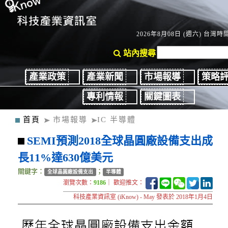
2026年8月08日 (週六) 台灣時間：
站內搜尋
產業政策
產業新聞
市場報導
策略
專利情報
關鍵圖表
首頁
市場報導
IC 半導體
SEMI預測2018全球晶圓廠設備支出成
長11%達630億美元
關鍵字：
；
全球晶圓廠設備支出
半導體
瀏覽次數：
9186
｜ 歡迎推文：
科技產業資訊室 (iKnow) - May 發表於 2018年1月4日