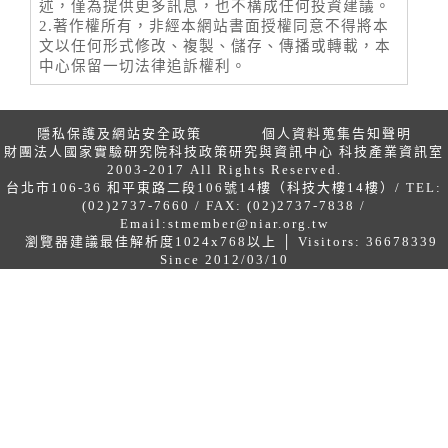
述，僅為提供更多訊息，也不構成任何投資建議。
2.著作權所有，非經本網站書面授權同意不得將本
文以任何形式修改、複製、儲存、傳播或轉載，本
中心保留一切法律追訴權利。
隱私保護及網站安全政策
個人資料蒐集告知聲明
財團法人國家實驗研究院科技政策研究與資訊中心 科技產業資訊室
2003-2017 All Rights Reserved.
台北市106-36 和平東路二段106號14樓（科技大樓14樓）/ TEL:
(02)2737-7660 / FAX: (02)2737-7838 /
Email:
stmember@niar.org.tw
瀏覽器建議最佳解析度1024x768以上 │ Visitors: 36678339
Since 2012/03/10