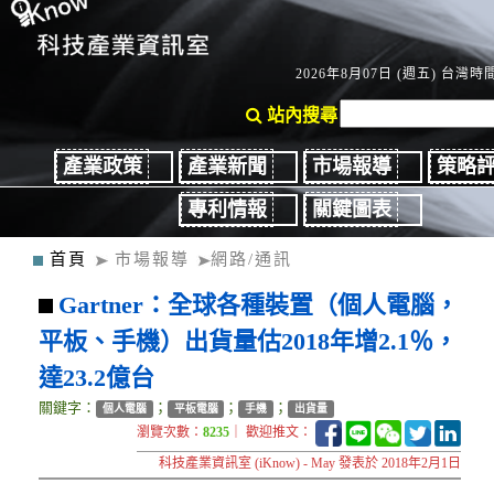
2026年8月07日 (週五) 台灣時間：
站內搜尋
產業政策
產業新聞
市場報導
策略
專利情報
關鍵圖表
首頁
市場報導
網路/通訊
Gartner：全球各種裝置（個人電腦，
平板、手機）出貨量估2018年增2.1％，
達23.2億台
關鍵字：
；
；
；
個人電腦
平板電腦
手機
出貨量
瀏覽次數：
8235
｜ 歡迎推文：
科技產業資訊室 (iKnow) - May 發表於 2018年2月1日