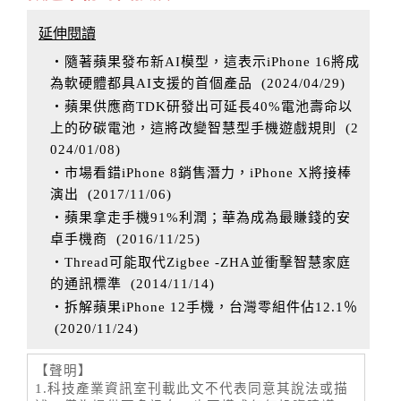
延伸閱讀
‧隨著蘋果發布新AI模型，這表示iPhone 16將成
為軟硬體都具AI支援的首個產品
(
2024/04/29
)
‧蘋果供應商TDK研發出可延長40%電池壽命以
上的矽碳電池，這將改變智慧型手機遊戲規則
(
2
024/01/08
)
‧市場看錯iPhone 8銷售潛力，iPhone X將接棒
演出
(
2017/11/06
)
‧蘋果拿走手機91%利潤；華為成為最賺錢的安
卓手機商
(
2016/11/25
)
‧Thread可能取代Zigbee -ZHA並衝擊智慧家庭
的通訊標準
(
2014/11/14
)
‧拆解蘋果iPhone 12手機，台灣零組件佔12.1％
(
2020/11/24
)
【聲明】
1.科技產業資訊室刊載此文不代表同意其說法或描