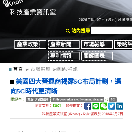
2026年8月07日 (週五) 台灣時間：
站內搜尋
產業政策
產業新聞
市場報導
策略
專利情報
關鍵圖表
首頁
市場報導
網路/通訊
美國四大營運商揭露5G布局計劃，邁
向5G時代更清晰
關鍵字：
(
)；
第五代行動通訊
Fifth-generation mobile communication
5G
瀏覽次數：
13074
｜ 歡迎推文：
科技產業資訊室 (iKnow) - Kyle 發表於 2018年2月7日