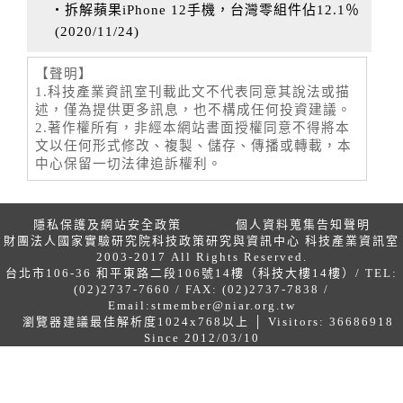
‧拆解蘋果iPhone 12手機，台灣零組件佔12.1％
(
2020/11/24
)
【聲明】
1.科技產業資訊室刊載此文不代表同意其說法或描
述，僅為提供更多訊息，也不構成任何投資建議。
2.著作權所有，非經本網站書面授權同意不得將本
文以任何形式修改、複製、儲存、傳播或轉載，本
中心保留一切法律追訴權利。
隱私保護及網站安全政策
個人資料蒐集告知聲明
財團法人國家實驗研究院科技政策研究與資訊中心 科技產業資訊室
2003-2017 All Rights Reserved.
台北市106-36 和平東路二段106號14樓（科技大樓14樓）/ TEL:
(02)2737-7660 / FAX: (02)2737-7838 /
Email:
stmember@niar.org.tw
瀏覽器建議最佳解析度1024x768以上 │ Visitors: 36686918
Since 2012/03/10