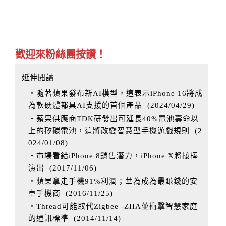
歡迎來粉絲團按讚！
延伸閱讀
‧隨著蘋果發布新AI模型，這表示iPhone 16將成
為軟硬體都具AI支援的首個產品
(
2024/04/29
)
‧蘋果供應商TDK研發出可延長40%電池壽命以
上的矽碳電池，這將改變智慧型手機遊戲規則
(
2
024/01/08
)
‧市場看錯iPhone 8銷售潛力，iPhone X將接棒
演出
(
2017/11/06
)
‧蘋果拿走手機91%利潤；華為成為最賺錢的安
卓手機商
(
2016/11/25
)
‧Thread可能取代Zigbee -ZHA並衝擊智慧家庭
的通訊標準
(
2014/11/14
)