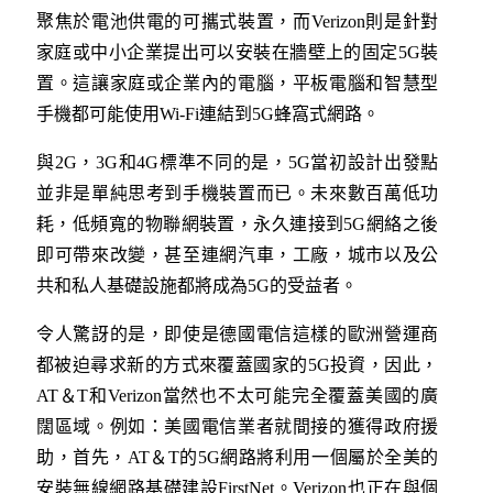
聚焦於電池供電的可攜式裝置，而Verizon則是針對
家庭或中小企業提出可以安裝在牆壁上的固定5G裝
置。這讓家庭或企業內的電腦，平板電腦和智慧型
手機都可能使用Wi-Fi連結到5G蜂窩式網路。
與2G，3G和4G標準不同的是，5G當初設計出發點
並非是單純思考到手機裝置而已。未來數百萬低功
耗，低頻寬的物聯網裝置，永久連接到5G網絡之後
即可帶來改變，甚至連網汽車，工廠，城市以及公
共和私人基礎設施都將成為5G的受益者。
令人驚訝的是，即使是德國電信這樣的歐洲營運商
都被迫尋求新的方式來覆蓋國家的5G投資，因此，
AT＆T和Verizon當然也不太可能完全覆蓋美國的廣
闊區域。例如：美國電信業者就間接的獲得政府援
助，首先，AT＆T的5G網路將利用一個屬於全美的
安裝無線網路基礎建設FirstNet。Verizon也正在與個