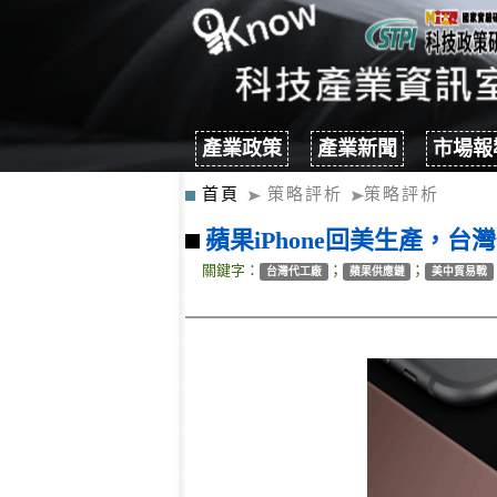
產業政策
產業新聞
市場報
首頁
策略評析
策略評析
蘋果iPhone回美生產，
關鍵字：
；
；
台灣代工廠
蘋果供應鏈
美中貿易戰