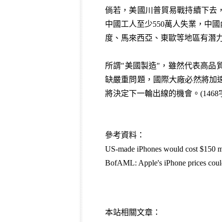
倘若，美國川普貿易戰持續下去
中國工人至少550萬人失業，中
度、馬來西亞、東歐等地區有潛
所謂"美國製造"，雖然代表高
缺嚴重問題，國際大廠必然將加
將決定下一輪出線的機會。(1468
參考資料：
US-made iPhones would cost $150 mor
BofAML: Apple's iPhone prices could
本站相關文章：