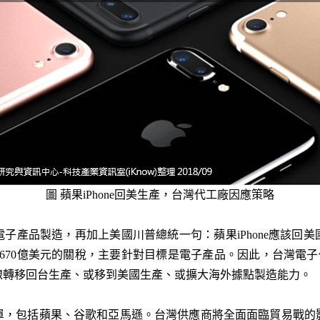
圖 蘋果iPhone回美生產，台灣代工廠因應策略
子產品製造，再加上美國川普總統一句：蘋果iPhone應該回
670億美元的關稅，主要針對目標是電子產品。因此，台灣電
線轉移回台生產、或移到美國生產、或擴大海外據點製造能力。
單，包括蘋果、谷歌和亞馬遜。台灣供應商將全面面臨貿易戰的