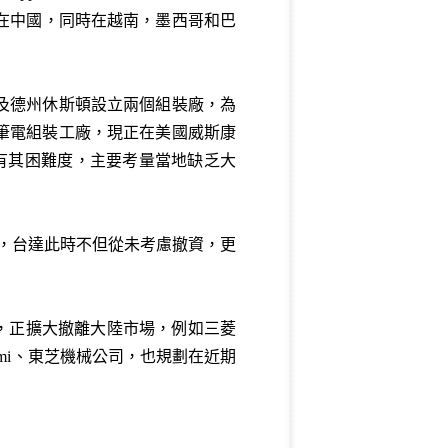
地在中國，同時在越南，墨西哥和巴
及德州休斯頓設立兩個組裝廠，為
筆電組裝工廠，現正在美國威斯康
有其困難度，主要考量當地缺乏大
此，台達此時不但從未考慮撤資，更
，正擴大撤離大陸市場，例如三菱
mi、東芝機械公司，也規劃在近期