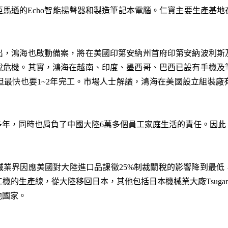
馬遜的Echo智能揚聲器和製造筆記本電腦。仁寶主要生產基
出，鴻海也啟動備案，將在美國印第安納州首府印第安納波利斯
稅危機。其實，鴻海在越南、印度、墨西哥、巴西已設有手機及
但最快也要1~2年完工。市場人士解讀，鴻海在美國設立組裝廠
多年，同時也肩負了中國大陸6萬多個員工家庭生活的責任。因
械業界因應美國對大陸進口品課徵25%制裁關稅的影響降到最低
機的生產線，從大陸移回日本，其他包括日本機械業大廠Tsuga
他國家。