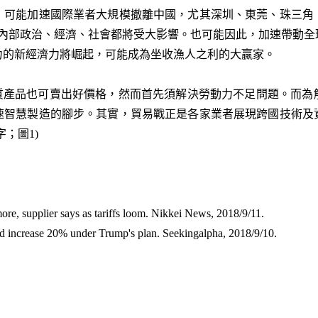
，可能加速國際業者大規模撤離中國，尤其深圳、東莞、珠三角
國內部政治、經濟、社會都將受大影響。也可能因此，加速帶動
力的新經濟力將崛起，可能成為坐收漁人之利的大贏家。
品質產品也可賣出好價格，然而首先須解決勞動力不足問題。而為
速智慧製造的腳步。其實，貿易戰正是各家業者展現跨國技術及
字；圖1)
e, supplier says as tariffs loom. Nikkei News, 2018/9/11.
 increase 20% under Trump's plan. Seekingalpha, 2018/9/10.