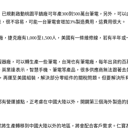
已規劃啟動桃園平鎮廠可年產300到500萬台筆電，另外，可
產，很不容易，可能一台筆電會增加3%製造費用，這費用很大。
工廠，捷克廠有1,000至1,500人，美國有一條維修線，若有半
服器廠，可以轉生產一些筆電，台灣也有筆電廠，每年出貨約百
。英業達表示，智慧手機、筆電等產品，很多供應商無法跟著去
，再運至美國組裝，解決部分零組件的關稅問題。但要解決所
都有營運據點，正考慮在中國大陸以外，開闢第三個海外製造的
將生產轉移到中國大陸以外的地區，將會配合客戶需求。仁寶為App