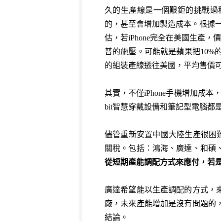
久的生產線是一個艱鉅的挑戰過
的，甚至會增加製造成本。根據
估，若iPhone完全在美國生產
普的施壓。可能就是蘋果把10%的
的組裝產線遷往美國，平均售價可
其實，不僅iPhone手機增加成
bit智慧穿戴設備和筆記型電腦
儘管重新安置中國大陸生產很困
關稅。包括：鴻海、廣達、和碩
從短期產能調配方式來應付，若
廣達希望能以生產調配的方式，
廠，未來產能增加是沒有問題的
結論。