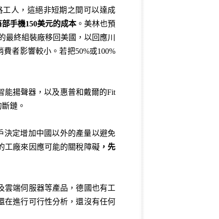
格工人，這絕非短期之間可以達成
部手機150
美元的成本
。美林也預
ne的最終組裝廠移回美國，以回應川
費者影響較小。若把50%或100%
智能揚聲器，以及惠普和戴爾的Fit
的斷鏈。
戶決定增加中國以外的產量以避免
的工廠來因應可能的關稅障礙
，先
及雲端伺服器等產品，德國也有工
還在進行可行性分析，還沒有任何