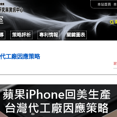
本站首頁
本
導
策略評析
專利情報
關鍵圖表
台灣代工廠因應策略
瀏