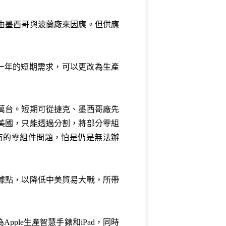
以由墨西哥與波蘭廠來因應。但供應
年或一年的短期需求，可以更改為生產
萬台。短期可從捷克、墨西哥廠先
美國，只能透過分割，將部分零組
有的零組件問題，怕是仍是無法辦
據點，以降低中美貿易大戰，所帶
le生產智慧手錶和iPad，同時