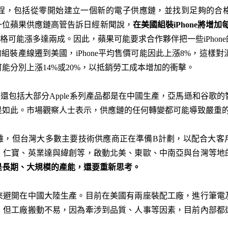
程，包括從零開始建立一個新的電子供應鏈，並找到足夠的合
一位蘋果供應鏈高管告訴日經新聞說，
在美國組裝
iPhone
將增加每
，價格可能漲多達兩成。因此，蘋果可能要求合作夥伴把一些iPho
組裝產線遷到美國，iPhone平均售價可能因此上漲8%，這樣對消
能分別上漲14%或20%，以抵銷勞工成本增加的衝擊。
本，還包括大部分Apple系列產品都是在中國生產，亞馬遜和谷歌的
都是如此。市場觀察人士表示，供應鏈的任何轉變都可能導致嚴重
難，但台灣大多數主要技術供應商正在準備B計劃，以配合大客
、仁寶、英業達與緯創等，啟動北美、東歐、中南亞與台灣等地
是長期、大規模的產能，還要重新思考。
來避開在中國大陸生產。目前在美國有兩座裝配工廠，進行筆電
，但工廠搬動不易，因為牽涉到品質、人事等因素，目前內部都