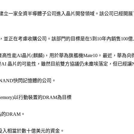
幣建立一家全資半導體子公司進入晶片開發領域。該公司已經開
，並正在考慮收購公司。該部門的目標是在5到10年內銷售100
量產高性能AI晶片(麒麟)，用於華為旗艦機Mate10。最近，華
I 晶片的可能性，雖然目前雙方協議仍未塵埃落定，但已經讓NVID
 NAND快閃記憶體的公司。
 Memory)以行動裝置的DRAM為目標
的DRAM。
已投入相當於數十億美元的資金。