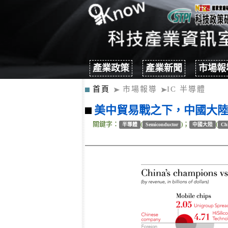
產業政策
產業新聞
市場報
首頁
市場報導
IC 半導體
美中貿易戰之下，中國大
關鍵字：
(
)；
(
半導體
Semiconductor
中國大陸
Ch