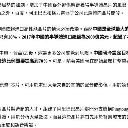
張局勢的加劇，增加了中國從外部供應鏈獲得半導體晶片的風險
為之外，百度，阿里巴巴和格力電器等公司已經轉向晶片開發。
中國依賴進口高性能晶片的情況必須改變。雖然
中國是全球最大
只有
10%
。
2017
年中國的半導體進口總額為
2600
億美元，超過了
中興、晉華)之後，這讓更多公司警覺到危險。
中國現今設定目
後這比例還要提高到
70%
。
可是，隨著美國現在開始嚴厲打擊重
“崑崙”芯片，可用於處理大量來自於雲端的聲音或影像，用於語
製造商的人才，組建了阿里巴巴晶片部門分支機構Pingtouge Sem
半導體，用於分析大量數據。而且這些晶片將首先用於智慧城市的
動駕駛和語音辨識。