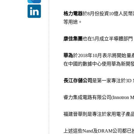
格力電器
於8月份投資10億人民
等用途。
康佳集團
也在5月成立半導體部門
華為
於2018年10月表示將開始
在中國的數據中心使用華為新開發A
長江存儲公司
是第一家專注於3D
睿力集成電路有限公司(Innotron
福建晉華則是專注於家用電子產品
上述這些Nand及DRAM公司都