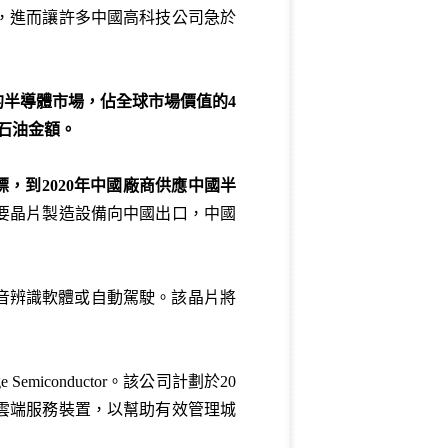
，進而讓許多中國高科技公司急於
的半導體市場，佔全球市場價值的
4
石油金額。
標，到
2020
年中國廠商供應中國半
要晶片製造設備向中國出口，中國
音辨識軟體或自動駕駛。該晶片將
iconductor。該公司計劃於20
雲端服務裝置，以幫助有效管理城