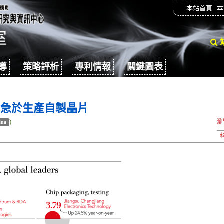
本站首頁
本
導
策略評析
專利情報
關鍵圖表
陸急於生產自製晶片
)
瀏
ina
科