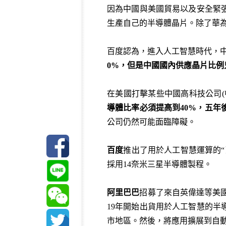
因為中國與美國貿易以及安全緊
生產自己的半導體晶片。除了華
百度認為，進入人工智慧時代，
0%
，但是中國國內供應晶片比例
在美國打擊某些中國高科技公司(
導體比率必須提高到
40%
，五年
公司仍然可能面臨障礙。
百度
推出了用於人工智慧運算的
採用14奈米三星半導體製程。
阿里巴巴
招募了來自英偉達等美國晶片
19年開始出貨用於人工智慧的
市地區。然後，將應用擴展到自