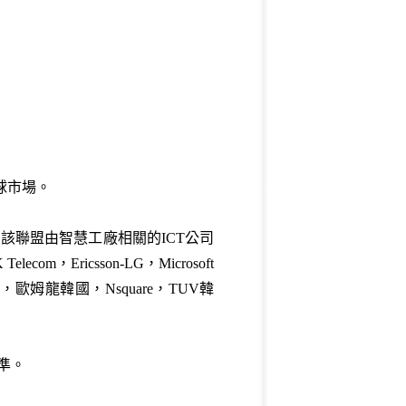
球市場。
。該聯盟由智慧工廠相關的ICT公司
ricsson-LG，Microsoft
國，歐姆龍韓國，Nsquare，TUV韓
準。