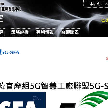
本站首頁
本
導
策略評析
專利情報
關鍵圖表
G-SFA