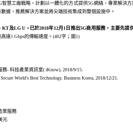
m宣布5G智慧工廠戰略，計劃以一體化的方式提供5G網絡，專業解
析數據，推薦解決方案並將尖端技術集成到整個設施中。
、KT
及LG U +
已於2018
年12
月1
日推出5G
商用服務，主要先提
1 Gbps的傳輸速度。(402字；圖1)
科技產業資訊室( iKnow), 2018/9/15.
 Secure World's Best Technology. Business Korea, 2018/12/21.
造業服務
1美元