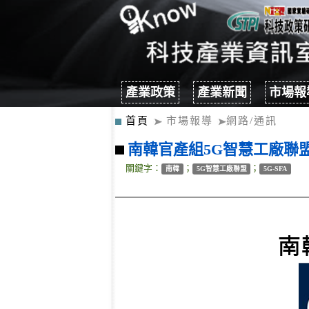
產業政策
產業新聞
市場報
首頁
市場報導
網路/通訊
南韓官產組5G智慧工廠聯盟5
關鍵字：
；
；
南韓
5G智慧工廠聯盟
5G-SFA