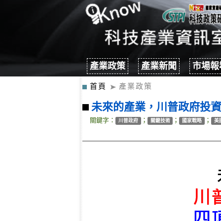
產業政策
產業新聞
市場報
首頁
產業政策
未來的產業，川普政府投
關鍵字：
；
；
；
川普政府
關鍵技術
國家戰略
美