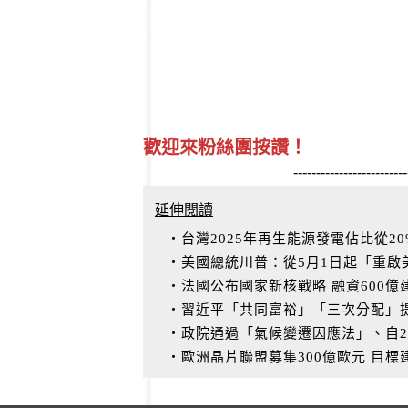
歡迎來粉絲團按讚！
-------------------------
延伸閱讀
‧台灣2025年再生能源發電佔比從20
‧美國總統川普：從5月1日起「重啟
‧法國公布國家新核戰略 融資600
‧習近平「共同富裕」「三次分配」
‧政院通過「氣候變遷因應法」、自2
‧歐洲晶片聯盟募集300億歐元 目標