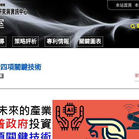
本站首頁
本
導
策略評析
專利情報
關鍵圖表
資四項關鍵技術
瀏
國