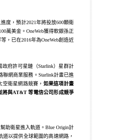
進度，預計2021年將投放600顆衛
0萬美金。OneWeb獲得軟銀孫正
已在2016年為OneWeb創造近
得美國政府許可星鏈（Starlink）星群計
網商業服務。Starlink計畫已進
的太空衛星網路競賽，
如果這項計畫
將與AT&T
等電信公司形成競爭
衛星進入軌道。Blue Origin計
入近地軌道以提供全球範圍的高速網路，