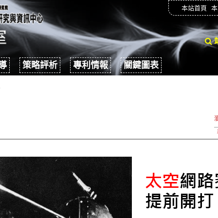
本站首頁
本
導
策略評析
專利情報
關鍵圖表
報