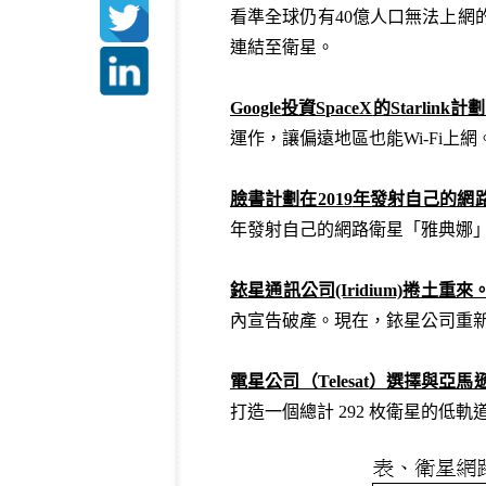
看準全球仍有40億人口無法上網的商
連結至衛星。
Google
投資SpaceX
的Starlink
計劃
運作，讓偏遠地區也能Wi-Fi上網。由
臉書計劃在2019
年發射自己的網路衛
年發射自己的網路衛星「雅典娜」（
銥星通訊公司(Iridium)
捲土重來
內宣告破產。現在，銥星公司重新
電星公司（Telesat
）選擇與亞馬
打造一個總計 292 枚衛星的低軌道