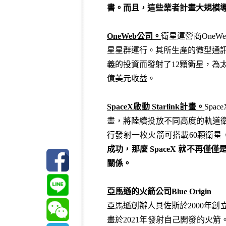
書。而且，這些業者計畫大規模
OneWeb
公司。
衛星運營商OneW
星星群運行。其所生產的微型通訊衛
義的投資而發射了12顆衛星，為太
億美元收益。
SpaceX
啟動 Starlink
計畫。
Spa
畫，將陸續投放不同高度的軌道衛星共
行發射一枚火箭可搭載60顆衛星，
成功，那麼
SpaceX
就不再僅僅
關係。
亞馬遜的火箭公司Blue Origin
亞馬遜創辦人貝佐斯於2000年創立B
畫於2021年發射自己開發的火箭。