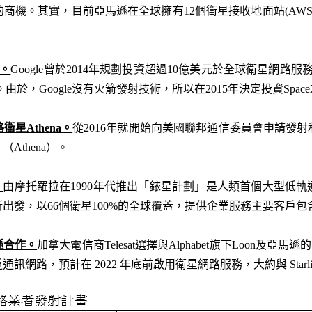
機。其實，目前亞馬遜在全球擁有12個衛星接收地面站(AWS Groun
。
Google曾於2014年規劃投資超過10億美元於全球衛星網路
於，Google沒有火箭發射技術，所以在2015年決定投資SpaceX的S
星Athena
。
從2016年就開始向美國聯邦通信委員會申請發射
Athena）。
。
由摩托羅拉在1990年代推出「銥星計劃」是人類首個大型低
出發，以66個衛星100%的全球覆蓋，提供企業服務主要客戶
遜合作。
加拿大電信商Telesat選擇與Alphabet旗下Loon及亞馬遜的
通訊網路，預計在 2022 年底前啟用衛星網路服務，大約與 Starli