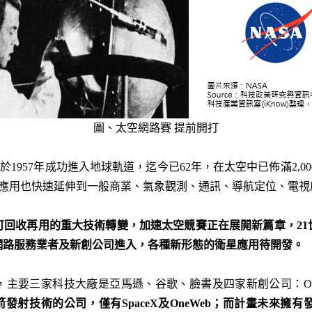
圖、太空網路賽 提前開打
k)於1957年成功進入地球軌道，迄今已62年，在太空中已佈滿2,0
而衛星應用也快速延伸到一般商業、氣象觀測、通訊、導航定位、電
可回收再用的重大技術轉變，加速太空競賽正在展開新篇章，21
網路服務業者及新創公司進入，各種新形態的衛星應用待開發。
三家科技大廠是亞馬遜、谷歌、臉書及四家新創公司：OneWeb、S
箭發射技術的公司，僅有
SpaceX
及OneWeb
；而計畫未來擁有