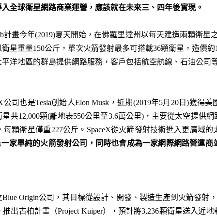
導入全球衛星網路商業運營，應該就在未來三、四年後實現。
eb計畫今年(2019)夏天開始，在佛羅里達州以每天建造兩顆衛星之
星重量150公斤，單次火箭發射最多可搭載36顆衛星，造價約10
平洋地區的群島提供網路服務，客戶包括航空航線、石油公司等等，
ceX公司也是Tesla創始人Elon Musk，近期(2019年5月20日)獲
12,000顆(離地表550公里至3.6萬公里)，主要從太空提供網路聯
每顆衛星僅重227公斤。SpaceX從火箭發射技術進入更廣域
是一家單純的火箭發射公司，同時也會成為一家網際網路營運商並
lue Origin公司，其目標從設計、開發、製造生產到火箭發射，幫助
推出古柏計畫（Project Kuiper），預計將3,236顆衛星送