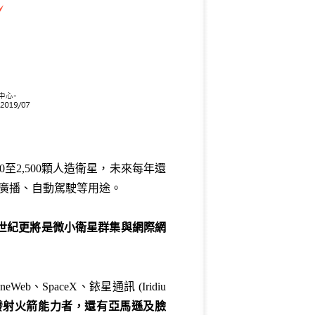
00至2,500顆人造衛星，未來每年還
視廣播、自動駕駛等用途。
世紀更將是微小衛星群集與網際網
paceX、銥星通訊 (Iridiu
發射火箭能力者，還有亞馬遜及臉