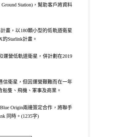
d Station)，幫助客戶將資料
服務計畫，以180顆小型的低軌道衛星
tarlink計畫。
和運營低軌道衛星，併計劃在2019
軌通信衛星，但因運營艱難而在一年
包含船隻、飛機、軍事及商業。
Blue Origin兩邊簽定合作，將聯手
nk 同時。
(1235字)