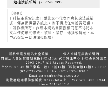
始搶進該領域
(
2022/08/09
)
【聲明】
1.科技產業資訊室刊載此文不代表同意其說法或描
述，僅為提供更多訊息，也不構成任何投資建議。
2.著作權所有，非經本網站書面授權同意不得將本
文以任何形式修改、複製、儲存、傳播或轉載，本
中心保留一切法律追訴權利。
隱私保護及網站安全政策
個人資料蒐集告知聲明
財團法人國家實驗研究院科技政策研究與資訊中心 科技產業資訊室
2003-2017 All Rights Reserved.
台北市106-36 和平東路二段106號14樓（科技大樓14樓）/ TEL:
(02)2737-7660 / FAX: (02)2737-7838 /
Email:
stmember@niar.org.tw
瀏覽器建議最佳解析度1024x768以上 │ Visitors: 36691934
Since 2012/03/10