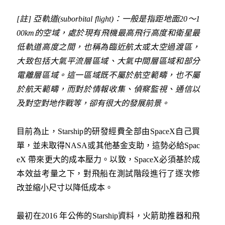
[註] 亞軌道(suborbital flight)：一般是指距地面20～1
00km的空域，處於現有飛機最高飛行高度和衛星最
低軌道高度之間，也稱為臨近航太或太空過渡區，
大致包括大氣平流層區域、大氣中間層區域和部分
電離層區域。這一區域既不屬於航空範疇，也不屬
於航天範疇，而對於情報收集、偵察監視、通信以
及對空對地作戰等，卻有很大的發展前景。
目前為止，Starship的研發經費全部由SpaceX自己買
單，並未取得NASA或其他基金支助，這勢必給Spac
eX 帶來更大的成本壓力。以致，SpaceX必須基於成
本效益考量之下，對飛船在測試階段進行了逐次修
改並縮小尺寸以降低成本。
最初在2016 年公佈的Starship資料，火箭助推器和飛