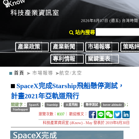
2026年8月07日 (週五) 台灣時間：
站內搜尋
產業政策
產業新聞
市場報導
策略
專利情報
關鍵圖表
首頁
市場報導
航空/太空
SpaceX完成Starship飛船懸停測試，
計畫2021年亞軌道飛行
關鍵字：
；
；
；
(
)；
SpaceX
Starship
火星飛船
懸停測試
hover altitude
Starhopper
瀏覽次數：
8337
｜ 歡迎推文：
科技產業資訊室 (iKnow) - May 發表於 2019年8月30日