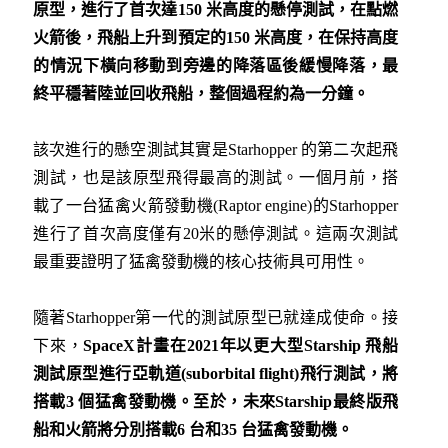
原型，進行了首次達
150
米高度的懸停測試，在點燃
火箭後，飛船上升到預定的
150
米高度，在保持高度
的情況下橫向移動到旁邊的降落區後緩慢降落，最
終平穩著陸並回收飛船，整個過程約為一分鐘。
該次進行的懸空測試其實是Starhopper 的第二次起飛
測試，也是該原型飛得最高的測試。一個月前，搭
載了一台猛禽火箭發動機(Raptor engine)的Starhopper
進行了首次高度僅有20米的懸停測試。這兩次測試
最重要證明了猛禽發動機的核心技術具可用性。
隨著Starhopper第一代的測試原型已就達成使命。接
下來，
SpaceX
計畫在
2021
年以更大型
Starship
飛船
測試原型進行亞軌道
(suborbital flight)
飛行測試，將
搭載
3
個猛禽發動機。至於，未來
Starship
最終版飛
船和火箭將分別搭載
6
台和
35
台猛禽發動機。