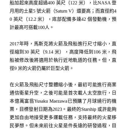
船加起來高度超過400 英尺（122 米），比NASA 登
月用的土星5 號火箭（Saturn V）還要高；而直徑約4
0 英尺（12.2 米），底部配備多達42 個發動機，預
計最高可搭載100人。
2017年時，馬斯克將火箭及飛船進行尺寸縮小，直
徑縮到30 英尺（9.14 米），高度降低到106 米，飛
船被修改後將適用於執行近地軌道的任務。但，直
徑9 米的火箭仍屬於巨型火箭。
在火箭及飛船尺寸整體縮小後，最初可能進行商業
通信衛星升空，之後可能是首次載人太空旅行，日
本億萬富翁Yusaku Maezawa已預購了月球繞行的機
票，目標發射日期為2023。最終的Starship 或許能夠
更加自由地接受更多運載任務，支持最終的火星移
民夢想。但未來前往火星是件長遠的研發過程，目