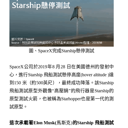
圖、SpaceX完成Starship懸停測試
SpaceX公司於2019年8 月28 日在美國德州的發射中
心，進行Starship 飛船測試懸停高度(hover altitude )達
到150 米（約500英尺），最終成功降落。該Starship
飛船測試原型外觀像“高壓鍋”的飛行器是Starship的
原型測試火箭，也被稱為Starhopper也是第一代的測
試原型。
這次承載著
Elon Musk(
馬斯克)
的
Starship
飛船測試