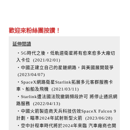
歡迎來粉絲團按讚！
延伸閱讀
‧5G時代之後，低軌道衛星將有愈來愈多大廠切
入卡位
(
2021/02/01
)
‧中國正建立自己的星鏈網路，與美國展開競爭
(
2023/04/07
)
‧SpaceX網路衛星Starlink拓展多元客群服務卡
車、船舶及飛機
(
2021/03/11
)
‧Starlink遭法國法院撤銷頻段許可 將停止通訊網
路服務
(
2022/04/13
)
‧中國火箭製造商天兵科技仿效SpaceX Falcon 9
計劃，瞄準2024年試射新型火箭
(
2023/06/28
)
‧空中計程車時代將於2024年來臨 汽車廠商也開