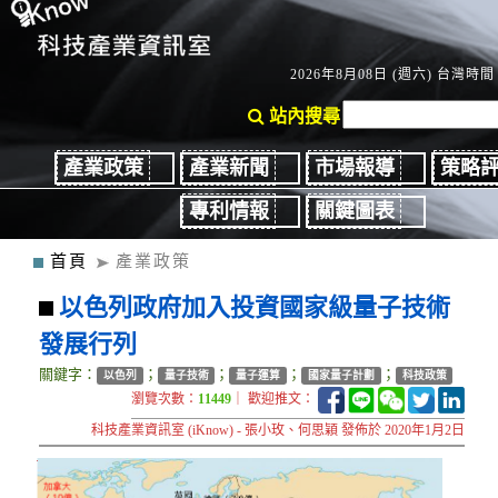
2026年8月08日 (週六) 台灣時間：
站內搜尋
產業政策
產業新聞
市場報導
策略
專利情報
關鍵圖表
首頁
產業政策
以色列政府加入投資國家級量子技術
發展行列
關鍵字：
；
；
；
；
以色列
量子技術
量子運算
國家量子計劃
科技政策
瀏覽次數：
11449
｜ 歡迎推文：
科技產業資訊室 (iKnow) - 張小玫、何思穎 發佈於 2020年1月2日