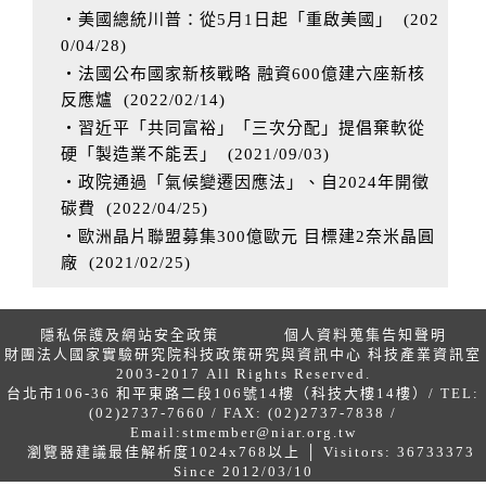
‧美國總統川普：從5月1日起「重啟美國」
(
202
0/04/28
)
‧法國公布國家新核戰略 融資600億建六座新核
反應爐
(
2022/02/14
)
‧習近平「共同富裕」「三次分配」提倡棄軟從
硬「製造業不能丟」
(
2021/09/03
)
‧政院通過「氣候變遷因應法」、自2024年開徵
碳費
(
2022/04/25
)
‧歐洲晶片聯盟募集300億歐元 目標建2奈米晶圓
廠
(
2021/02/25
)
隱私保護及網站安全政策
個人資料蒐集告知聲明
財團法人國家實驗研究院科技政策研究與資訊中心 科技產業資訊室
2003-2017 All Rights Reserved.
台北市106-36 和平東路二段106號14樓（科技大樓14樓）/ TEL:
(02)2737-7660 / FAX: (02)2737-7838 /
Email:
stmember@niar.org.tw
瀏覽器建議最佳解析度1024x768以上 │ Visitors: 36733373
Since 2012/03/10