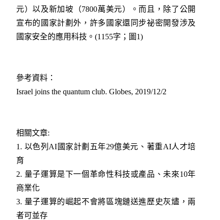
元）以及新加坡（7800萬美元）。而且，除了公開
宣布的國家計劃外，許多國家還同步祕密開發涉及
國家安全的應用科技。(1155字；圖1)
參考資料：
Israel joins the quantum club. Globes, 2019/12/2
相關文章:
1.
以色列AI國家計劃五年29億美元、著重AI人才培
育
2.
量子運算是下一個革命性科技或產品、未來10年
商業化​
3.
量子運算的崛起不會將區塊鏈送進歷史灰燼，兩
者可並存