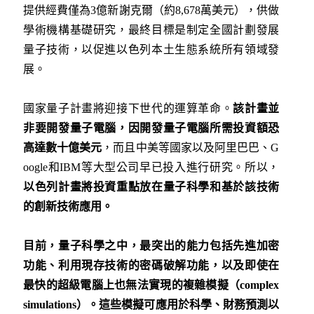
提供經費僅為3億新謝克爾（約8,678萬美元），供做
學術機構基礎研究，最終目標是制定全國計劃發展
量子技術，以促進以色列本土生態系統所有領域發
展。
國家量子計畫將迎接下世代的運算革命。
該計畫並
非要開發量子電腦，因開發量子電腦所需投資額恐
高達數十億美元
，而且中美等國家以及阿里巴巴、G
oogle和IBM等大型公司早已投入進行研究。所以，
以色列計畫將投資重點放在量子科學和基於該技術
的創新技術應用。
目前，量子科學之中，最突出的能力包括先進加密
功能、利用現存技術的密碼破解功能，以及即使在
最快的超級電腦上也無法實現的複雜模擬（
complex
simulations
）。這些模擬可應用於科學、財務預測以