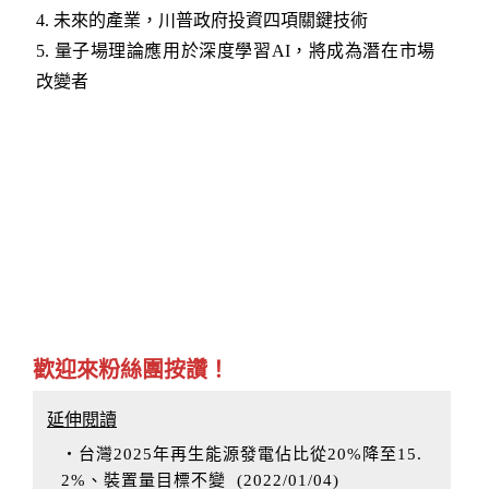
4.
未來的產業，川普政府投資四項關鍵技術​
5.
量子場理論應用於深度學習AI，將成為潛在市場
改變者
歡迎來粉絲團按讚！
延伸閱讀
‧台灣2025年再生能源發電佔比從20%降至15.
2%、裝置量目標不變
(
2022/01/04
)