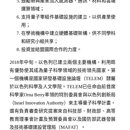
鼓勵新興產業加入感測器、通訊、材料和雲端
運算領域；
支持量子零組件基礎設施的建立，以供產業使
用；
在學術機構中建立硬體基礎架構，供不同學科
和研究小組共享；
投資並結盟國際合作的力度。
2018年中旬，以色列已建立兩個主要機構，利用既
有優勢使其成為量子科學領域的技術領先國家。第
一個機構是國家研發基礎設施論壇（TELEM）隸屬
於以色列科學及人文學院。TELEM已任命由前首席
科學家Orna Berry率領的特別委員會與以色列創新局
（Israel Innovation Authority）來主導量子科學計畫，
還有負責審查研究提案來自科技部、財政部、高等
教育理事會計畫及預算委員會以及國防部武器發展
及技術基礎建設管理局（MAFAT）。