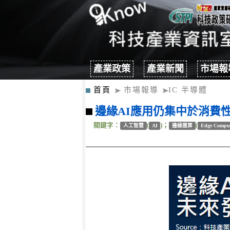
產業政策
產業新聞
市場報
首頁
市場報導
IC 半導體
邊緣AI應用仍集中於消費
關鍵字：
(
)；
(
人工智慧
AI
邊緣運算
Edge Compu