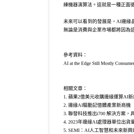
練機器演算法。這就是一種正面
未來可以看到的發展是，AI邊緣
無論是消費與企業市場都將因為這
參考資料：
AI at the Edge Still Mostly Consume
相關文章：
1.
蘋果2億美元收購邊緣運算AI新創Xn
2.
邊緣AI驅動記憶體產業新商機
3.
聯發科技推出i700 解決方案，
4.
2023年邊緣AI處理器單位出貨
5.
SEMI：AI人工智慧和未來新