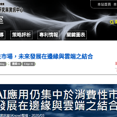
本站首頁
本
導
策略評析
專利情報
關鍵圖表
性市場，未來發展在邊緣與雲端之結合
)；
(
)
ting
邊緣AI
Edge AI