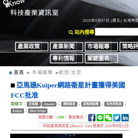
2026年8月07日 (週五) 台灣時間：
站內搜尋
產業政策
產業新聞
市場報導
策略
專利情報
關鍵圖表
首頁
市場報導
航空/太空
亞馬遜Kuiper網路衛星計畫獲得美國
FCC批准
關鍵字：
(
)；
；
；
；
亞馬遜
Amazon
網路衛星
超寬頻服務
低地球軌道
；
Kuiper
Blue Origin
瀏覽次數：
5309
｜ 歡迎推文：
科技產業資訊室 (iKnow) - Lisa 發表於 2020年8月11日