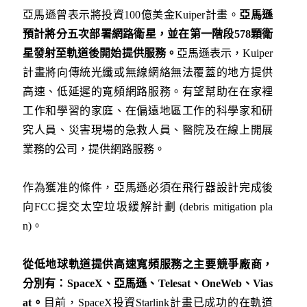
亞馬遜曾表示將投資100億美金Kuiper計畫。
亞馬遜
預計將分五次部署網路衛星，並在第一階段
578
顆衛
星發射至軌道後開始提供服務。
亞馬遜表示，Kuiper
計畫將向傳統光纖或無線網絡無法覆蓋的地方提供
高速、低延遲的寬頻網路服務。有望幫助在在家裡
工作和學習的家庭、在偏遠地區工作的科學家和研
究人員、災害現場的急救人員、醫院及在線上開展
業務的公司，提供網路服務。
作為獲准的條件，亞馬遜必須在飛行器設計完成後
向FCC提交太空垃圾緩解計劃 (debris mitigation pla
n)。
從低地球軌道提供高速寬頻服務之主要競爭廠商，
分別有：SpaceX
、亞馬遜、Telesat
、OneWeb
、Vias
at
。
目前，SpaceX投資Starlink計畫已成功的在軌道