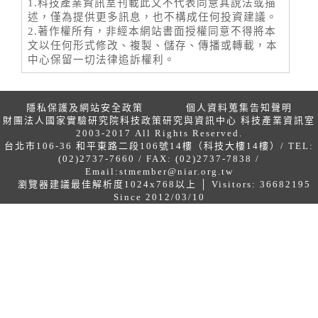
1.科技產業資訊室刊載此文不代表同意其說法或描
述，僅為提供更多訊息，也不構成任何投資建議。
2.著作權所有，非經本網站書面授權同意不得將本
文以任何形式修改、複製、儲存、傳播或轉載，本
中心保留一切法律追訴權利。
隱私保護及網站安全政策
個人資料蒐集告知聲明
財團法人國家實驗研究院科技政策研究與資訊中心 科技產業資訊室
2003-2017 All Rights Reserved.
台北市106-36 和平東路二段106號14樓（科技大樓14樓）/ TEL:
(02)2737-7660 / FAX: (02)2737-7838 /
Email:
stmember@niar.org.tw
瀏覽器建議最佳解析度1024x768以上 │ Visitors: 36682195
Since 2012/03/10