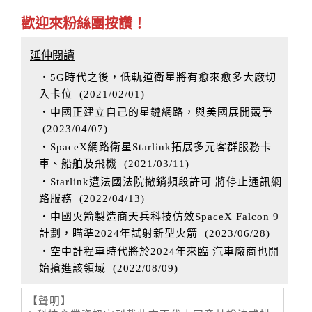
歡迎來粉絲團按讚！
延伸閱讀
‧5G時代之後，低軌道衛星將有愈來愈多大廠切
入卡位
(
2021/02/01
)
‧中國正建立自己的星鏈網路，與美國展開競爭
(
2023/04/07
)
‧SpaceX網路衛星Starlink拓展多元客群服務卡
車、船舶及飛機
(
2021/03/11
)
‧Starlink遭法國法院撤銷頻段許可 將停止通訊網
路服務
(
2022/04/13
)
‧中國火箭製造商天兵科技仿效SpaceX Falcon 9
計劃，瞄準2024年試射新型火箭
(
2023/06/28
)
‧空中計程車時代將於2024年來臨 汽車廠商也開
始搶進該領域
(
2022/08/09
)
【聲明】