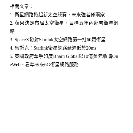
相關文章：
1.
衛星網路掀起新太空競賽，未來強者僅兩家​
2.
蘋果決定布局太空衛星、目標五年內部署衛星網
路​
3.
SpaceX發射Starlink太空網路第一批60顆衛星​
4.
馬斯克：Starlink衛星網路延遲低於20ms​
5.
英國政府牽手印度Bharti Global以10億美元收購On
eWeb、看準未來6G衛星網路服務​