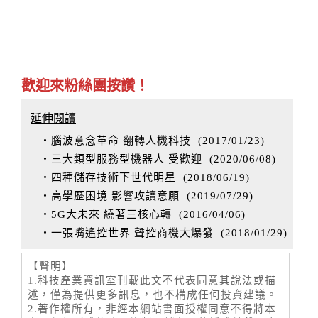
歡迎來粉絲團按讚！
延伸閱讀
‧腦波意念革命 翻轉人機科技
(
2017/01/23
)
‧三大類型服務型機器人 受歡迎
(
2020/06/08
)
‧四種儲存技術下世代明星
(
2018/06/19
)
‧高學歷困境 影響攻讀意願
(
2019/07/29
)
‧5G大未來 繞著三核心轉
(
2016/04/06
)
‧一張嘴遙控世界 聲控商機大爆發
(
2018/01/29
)
【聲明】
1.科技產業資訊室刊載此文不代表同意其說法或描
述，僅為提供更多訊息，也不構成任何投資建議。
2.著作權所有，非經本網站書面授權同意不得將本