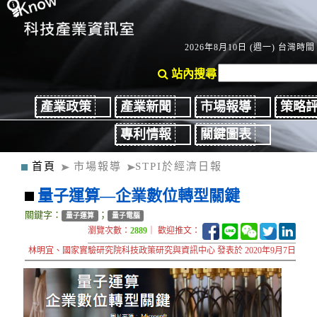
2026年8月10日 (週一) 台灣時間：
站內搜尋
產業政策
產業新聞
市場報導
策略
專利情報
關鍵圖表
首頁
市場報導
STPI於經濟日報
量子運算—企業數位轉型關鍵
關鍵字：
；
量子運算
量子電腦
瀏覽次數：
2889
｜ 歡迎推文：
林明宜、國家實驗研究院科技政策研究與資訊中心 發表於 2020年9月7日