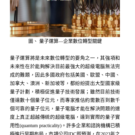
圖、 量子運算—企業數位轉型關鍵
量子運算將是未來數位轉型的要角之一，其強項和
未來性在於能夠解決目前最強大的超級電腦無法完
成的難題，因此多國政府包括美國、歐盟、中國、
加拿大、澳洲、新加坡等，都紛紛提出大型國家級
量子計劃，積極促進量子技術發展；雖然目前技術
僅達數十個量子位元，而專家推估約需數百到數千
個可靠的量子位元，量子電腦才能在解決問題的速
度上真正超越傳統的超級電腦，達到實際的量子實
用性(quantum practicality)。許多企業和諮詢機構已積
極進行早期布局，市調公司IDC即預測，在2023年之