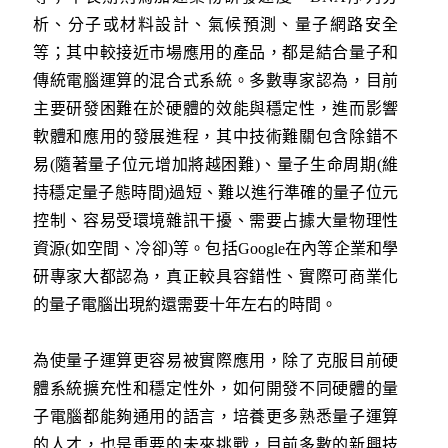
析、分子或材料設計、氣候預測、量子網路安全
等；其中較接近市場應用的產品，都是結合量子和
傳統電腦運算的混合式系統。多數專家認為，目前
主要研發困難在於硬體的效能與穩定性，進而影響
軟體和應用的發展進程，其中技術難關包含除錯不
易(隨著量子位元增加將越困難)、量子生命周期(維
持穩定量子態時間)過短、難以進行準確的量子位元
控制、容易受環境雜訊干擾、需要占據大量物理性
資源(如空間、冷卻)等。包括Google在內等企業和學
研專家大都認為，真正較具容錯性、實際可商業化
的量子電腦出現約還需要十年左右的時間。
為使量子運算更容易被實際應用，除了克服目前硬
體系統擴充性和穩定性外，如何開發不同硬體的量
子電腦都能夠通用的語言，培養更多熟悉量子運算
的人才，也是重要的未來挑戰，目前多數的新興技