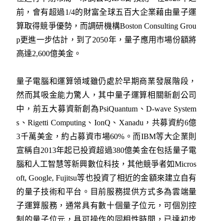
前，會有超過1/4的財富全球五百大企業藉由量子運
算取得競爭優勢，而調研機構Boston Consulting Grou
p更進一步估計，到了2050年，量子應用市場份額將
高達2,600億美金。
量子電腦和運算領域雖仍處於早期商業發展階段，
然而其吸金能力驚人，其中量子運算相關新創公司
中，前五大募資新創為PsiQuantum、D-wave System
s、Rigetti Computing、IonQ、Xanadu，共募資約6億
3千萬美金，約占募資市場60%。而IBM等大企業則
宣稱自2013年起已投資超過380億美金在包括量子電
腦和人工智慧等新興數位科技，其他競爭者如Micros
oft, Google, Fujitsu等也投資了相近的金額來建立自有
的量子技術和平台。目前服務提供方式多為雲端量
子運算服務，通常具有數十個量子位元，可個別控
制的量子位元，具可操作的同相性時間，已達初步