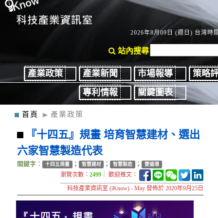
2026年8月09日 (週日) 台灣時間：
站內搜尋
產業政策
產業新聞
市場報導
策略
專利情報
關鍵圖表
首頁
產業政策
『十四五』規畫 培育智慧建材、選出
六家智慧製造代表
關鍵字：
；
；
；
十四五規畫
智慧建材
智慧製造
雙循環
瀏覽次數：
2499
｜ 歡迎推文：
科技產業資訊室 (iKnow) - May 發佈於 2020年9月25日