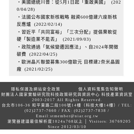
‧美國總統川普：從5月1日起「重啟美國」
(
202
0/04/28
)
‧法國公布國家新核戰略 融資600億建六座新核
反應爐
(
2022/02/14
)
‧習近平「共同富裕」「三次分配」提倡棄軟從
硬「製造業不能丟」
(
2021/09/03
)
‧政院通過「氣候變遷因應法」、自2024年開徵
碳費
(
2022/04/25
)
‧歐洲晶片聯盟募集300億歐元 目標建2奈米晶圓
廠
(
2021/02/25
)
隱私保護及網站安全政策
個人資料蒐集告知聲明
財團法人國家實驗研究院科技政策研究與資訊中心 科技產業資訊室
2003-2017 All Rights Reserved.
台北市106-36 和平東路二段106號14樓（科技大樓14樓）/ TEL:
(02)2737-7660 / FAX: (02)2737-7838 /
Email:
stmember@niar.org.tw
瀏覽器建議最佳解析度1024x768以上 │ Visitors: 36769205
Since 2012/03/10