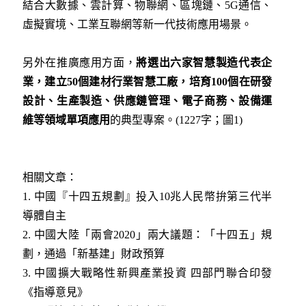
結合大數據、雲計算、物聯網、區塊鏈、5G通信、
虛擬實境、工業互聯網等新一代技術應用場景。
另外在推廣應用方面，
將選出六家智慧製造代表企
業，建立
50
個建材行業智慧工廠，培育100
個在研發
設計、生產製造、供應鏈管理、電子商務、設備運
維等領域單項應用
的典型專案。(1227字；圖1)
相關文章：
1.
中國『十四五規劃』投入10兆人民幣拚第三代半
導體自主
2.
中國大陸「兩會2020」兩大議題：「十四五」規
劃，通過「新基建」財政預算
3.
中國擴大戰略性新興產業投資 四部門聯合印發
《指導意見》