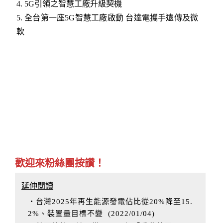
4.
5G引領之智慧工廠升級契機
5.
全台第一座5G智慧工廠啟動 台達電攜手遠傳及微
軟
歡迎來粉絲團按讚！
延伸閱讀
‧台灣2025年再生能源發電佔比從20%降至15.
2%、裝置量目標不變
(
2022/01/04
)