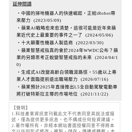
延伸閱讀
‧中國的掃地機器人的快速崛起，正給iRobot帶
來壓力
(
2023/05/09
)
‧蘋果AI戰略愈來愈清楚，這很可能是近年來蘋
果近代史上最重要的事件之一了
(
2024/05/06
)
‧十大顛覆性機器人製造商
(
2022/03/30
)
‧蘋果智慧戒指真的會於2024年WWDC公布？蘋
果的另類思考正蛻變智慧戒指的未來
(
2024/04/1
0
)
‧生成式AI改變高齡白領職涯路徑，55歲以上專
業人才面臨提前退出職場壓力
(
2026/07/16
)
‧蘋果預計2025年直接推出L5全自動駕駛電動車
將打破特斯拉主導的市場地位
(
2021/11/22
)
【聲明】
1.科技產業資訊室刊載此文不代表同意其說法或描
述，僅為提供更多訊息，也不構成任何投資建議。
2.著作權所有，非經本網站書面授權同意不得將本
文以任何形式修改、複製、儲存、傳播或轉載，本