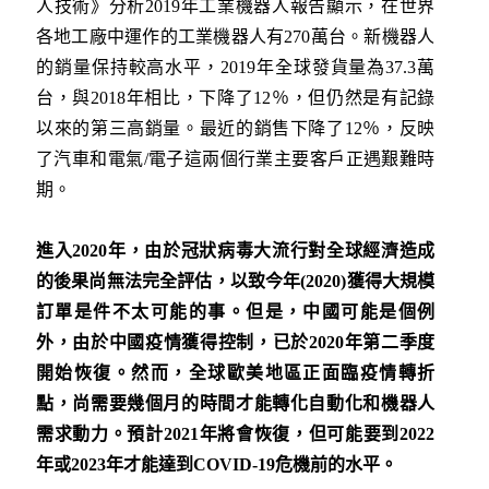
人技術》分析2019年工業機器人報告顯示，在世界
各地工廠中運作的工業機器人有270萬台。新機器人
的銷量保持較高水平，2019年全球發貨量為37.3萬
台，與2018年相比，下降了12％，但仍然是有記錄
以來的第三高銷量。最近的銷售下降了12％，反映
了汽車和電氣/電子這兩個行業主要客戶正遇艱難時
期。
進入2020
年，由於冠狀病毒大流行對全球經濟造成
的後果尚無法完全評估，以致今年(2020)
獲得大規模
訂單是件不太可能的事。但是，中國可能是個例
外，由於中國疫情獲得控制，已於2020
年第二季度
開始恢復。然而，全球歐美地區正面臨疫情轉折
點，尚需要幾個月的時間才能轉化自動化和機器人
需求動力。預計2021
年將會恢復，但可能要到2022
年或2023
年才能達到COVID-19
危機前的水平。