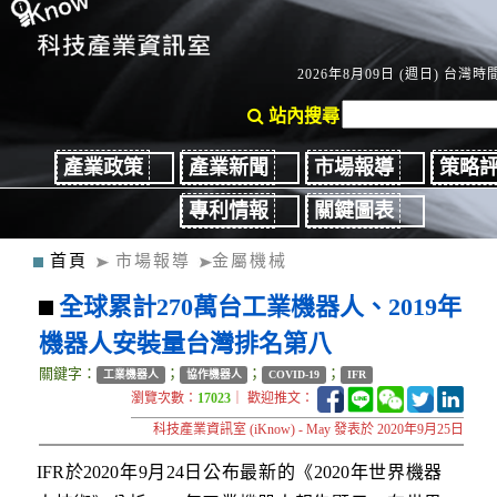
2026年8月09日 (週日) 台灣時間：
站內搜尋
產業政策
產業新聞
市場報導
策略
專利情報
關鍵圖表
首頁
市場報導
金屬機械
全球累計270萬台工業機器人、2019年
機器人安裝量台灣排名第八
關鍵字：
；
；
；
工業機器人
協作機器人
COVID-19
IFR
瀏覽次數：
17023
｜ 歡迎推文：
科技產業資訊室 (iKnow) - May 發表於 2020年9月25日
IFR於2020年9月24日公布最新的《2020年世界機器