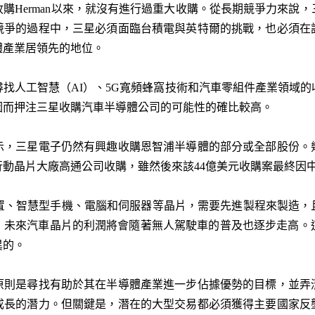
元收購Herman以來，就沒有進行過重大收購。從長期競爭力來
競爭的過程中，三星必須面臨台積電與英特爾的挑戰，也必須在
體產業居領先的地位。
找人工智慧（AI）、5G寬頻蜂窩技術和汽車零組件產業領域
因而押注三星收購汽車半導體公司的可能性的確比較高。
示，三星電子仍然有興趣收購恩智浦半導體的部分或全部股份。
動晶片大廠高通公司收購，雖然後來該44億美元收購案最終因
裝置、智慧型手機、電腦和伺服器等晶片，需要先進製程來製造，
未來汽車晶片的利潤將會隨著無人駕駛車的普及也逐步走高。這
異的。
原則是尋找有助於其在半導體產業進一步佔據優勢的目標，並弄
成長的潛力。但關鍵是，潛在的大型交易都必須獲得主要國家反