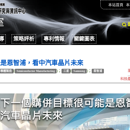
本站首頁
本
導
策略評析
專利情報
關鍵圖表
能是恩智浦，看中汽車晶片未來
(
)；
(
)；
半導體製造
Semiconductor Manufacturing
三星
Samsung
恩智浦
科技產業