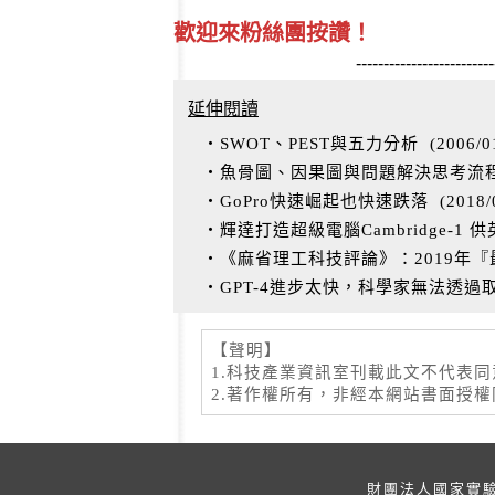
歡迎來粉絲團按讚！
-------------------------
延伸閱讀
‧SWOT、PEST與五力分析
(
2006/0
‧魚骨圖、因果圖與問題解決思考流
‧GoPro快速崛起也快速跌落
(
2018/
‧輝達打造超級電腦Cambridge-1
‧《麻省理工科技評論》：2019年
‧GPT-4進步太快，科學家無法透
【聲明】
1.科技產業資訊室刊載此文不代表
2.著作權所有，非經本網站書面授
財團法人國家實驗研究