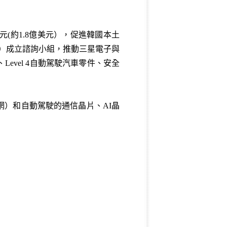
(約1.8億美元），促進韓國本土
Energy）成立諮詢小組，推動三星電子與
vel 4自動駕駛汽車零件、安全
網）和自動駕駛的通信晶片、AI晶