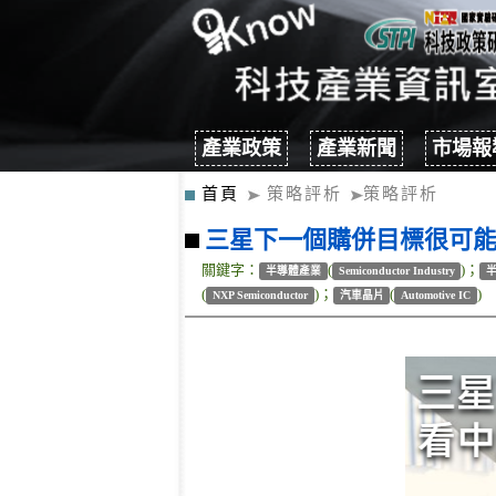
產業政策
產業新聞
市場報
首頁
策略評析
策略評析
三星下一個購併目標很可
關鍵字：
(
)；
半導體產業
Semiconductor Industry
(
)；
(
)
NXP Semiconductor
汽車晶片
Automotive IC