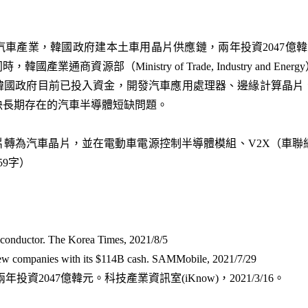
車產業，韓國政府建本土車用晶片供應鏈，兩年投資2047億韓元
業通商資源部（Ministry of Trade, Industry and 
國政府目前已投入資金，開發汽車應用處理器、邊緣計算晶片、Le
決長期存在的汽車半導體短缺問題。
轉為汽車晶片，並在電動車電源控制半導體模組、V2X（車聯
9字）
iconductor. The Korea Times, 2021/8/5
ew companies with its $114B cash. SAMMobile, 2021/7/29
資2047億韓元。科技產業資訊室(iKnow)，2021/3/16。