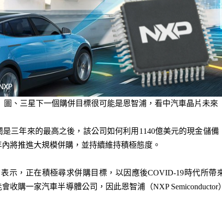
圖、三星下一個購併目標很可能是恩智浦，看中汽車晶片未來
利潤是三年來的最高之後，該公司如何利用1140億美元的現金儲
年內將推進大規模併購，並持續維持積極態度。
就曾表示，正在積極尋求併購目標，以因應後COVID-19時代所
家汽車半導體公司，因此恩智浦（NXP Semiconductor）、德州儀器