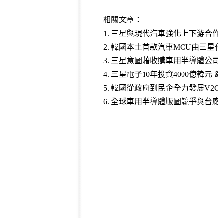
相關文章：
1.
三星與現代汽車強化上下游合
2.
韓國本土首款汽車MCU由三星
3.
三星意圖藉收購車用半導體公
4.
三星電子10年投資4000億韓
5.
韓國從政府到民企全力發展V2
6.
全球車用半導體版圖競爭與台