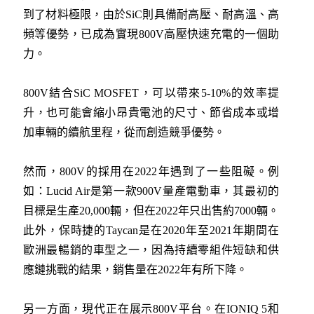
到了材料極限，由於SiC則具備耐高壓、耐高溫、高
頻等優勢，已成為實現800V高壓快速充電的一個助
力。
800V結合SiC MOSFET，可以帶來5-10%的效率提
升，也可能會縮小昂貴電池的尺寸、節省成本或增
加車輛的續航里程，從而創造競爭優勢。
然而，800V的採用在2022年遇到了一些阻礙。例
如：Lucid Air是第一款900V量產電動車，其最初的
目標是生產20,000輛，但在2022年只出售約7000輛。
此外，保時捷的Taycan是在2020年至2021年期間在
歐洲最暢銷的車型之一，因為持續零組件短缺和供
應鏈挑戰的結果，銷售量在2022年有所下降。
另一方面，現代正在展示800V平台。在IONIQ 5和