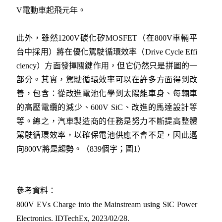
V電動車起飛元年。
此外，雖然1200V碳化矽MOSFET（在800V車輛平
台中採用）將在優化駕駛循環效率（Drive Cycle Effi
ciency）方面發揮關鍵作用，但它仍然只是拼圖的一
部分。其實，駕駛循環效率可以在許多方面得到改
善，包含：從改進電池化學到太陽能車身、每輛車
的高壓電纜的減少、600V SiC、改進的馬達設計等
等。總之，汽車製造商的任務是努力不斷提高整體
駕駛循環效率，以確保電池供應不會不足，因此邁
向800V將是趨勢。（839個字；圖1）
參考資料：
800V EVs Charge into the Mainstream using SiC Power
Electronics. IDTechEx, 2023/02/28
.