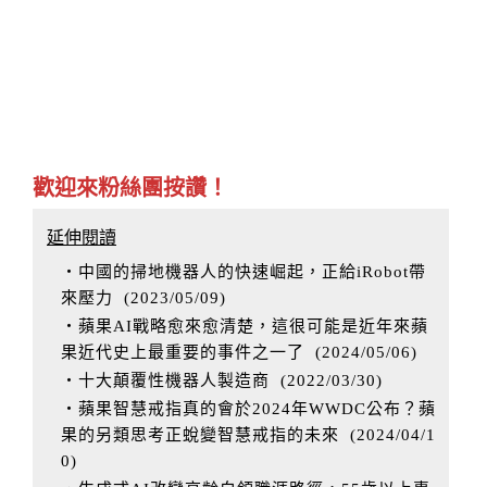
歡迎來粉絲團按讚！
延伸閱讀
‧中國的掃地機器人的快速崛起，正給iRobot帶
來壓力
(
2023/05/09
)
‧蘋果AI戰略愈來愈清楚，這很可能是近年來蘋
果近代史上最重要的事件之一了
(
2024/05/06
)
‧十大顛覆性機器人製造商
(
2022/03/30
)
‧蘋果智慧戒指真的會於2024年WWDC公布？蘋
果的另類思考正蛻變智慧戒指的未來
(
2024/04/1
0
)