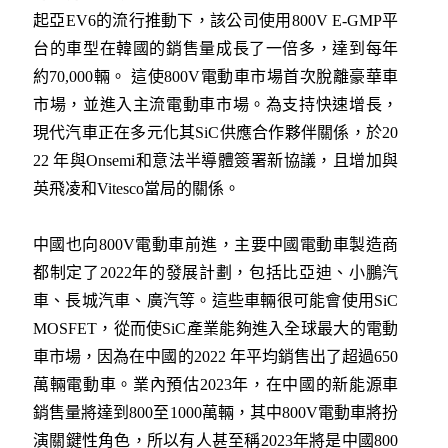
起亞EV6的流行推動下，該公司使用800V E-GMP平
台的車型在韓國的銷售量成長了一倍多，達到每年
約70,000輛。 這使800V電動車市場首次脫離豪華車
市場，並進入主流電動車市場。為支持快速增長，
現代汽車正在多元化其SiC供應合作夥伴關係，於20
22 年與Onsemi和意法半導體簽署新協議，且增加與
英飛凌和Vitesco當局的關係。
中國也向800V電動車前進，主要中國電動車製造商
都制定了2022年的發展計劃，包括比亞迪、小鵬汽
車、長城汽車、廣汽等。這些車輛很可能會使用SiC
MOSFET，從而使SiC產業能夠進入全球最大的電動
車市場，因為在中國的2022 年平均銷售出了超過650
萬輛電動車。業內預估2023年，在中國的新能源車
銷售量將達到800至1000萬輛，其中800V電動車將扮
演關鍵性角色，所以有人甚至稱2023年將是中國800