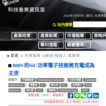
2026年8月09日 (週日) 台灣時間：
站內搜尋
產業政策
產業新聞
市場報導
策略
專利情報
關鍵圖表
首頁
市場報導
機械/機器人/電動車
800V的SiC功率電子技術將充電成為
主流
關鍵字：
(
)；
(
半導體產業
Semiconductor Industry
汽車半導體
Automotive
)；
(
)；
(
)；
(
Semiconductor
電動車
EV
碳化矽
SiC
功率電子
Power
)；
(
)；
(
；
)；
Electronics
氮化鎵
GaN
寬能隙
Wide Band Gap
WBG
瀏覽次數：
10337
｜ 歡迎推文：
科技產業資訊室 - 友子 發表於 2023年3月8日