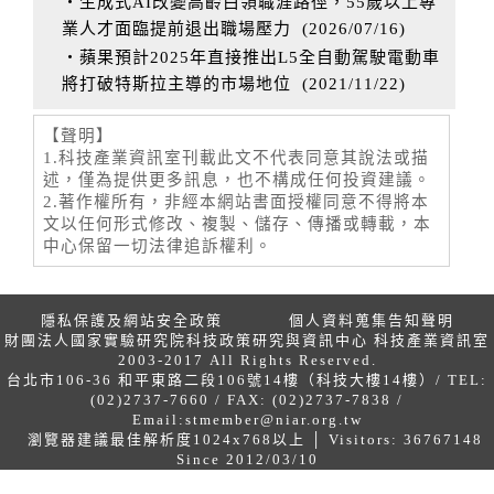
‧生成式AI改變高齡白領職涯路徑，55歲以上專
業人才面臨提前退出職場壓力
(
2026/07/16
)
‧蘋果預計2025年直接推出L5全自動駕駛電動車
將打破特斯拉主導的市場地位
(
2021/11/22
)
【聲明】
1.科技產業資訊室刊載此文不代表同意其說法或描
述，僅為提供更多訊息，也不構成任何投資建議。
2.著作權所有，非經本網站書面授權同意不得將本
文以任何形式修改、複製、儲存、傳播或轉載，本
中心保留一切法律追訴權利。
隱私保護及網站安全政策
個人資料蒐集告知聲明
財團法人國家實驗研究院科技政策研究與資訊中心 科技產業資訊室
2003-2017 All Rights Reserved.
台北市106-36 和平東路二段106號14樓（科技大樓14樓）/ TEL:
(02)2737-7660 / FAX: (02)2737-7838 /
Email:
stmember@niar.org.tw
瀏覽器建議最佳解析度1024x768以上 │ Visitors: 36767148
Since 2012/03/10