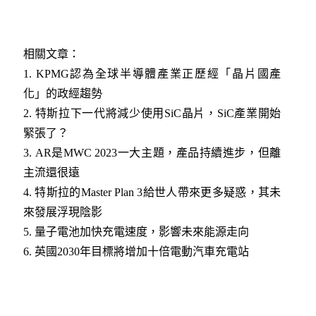
相關文章：
1.
KPMG認為全球半導體產業正歷經「晶片國產
化」的政經趨勢
2.
特斯拉下一代將減少使用SiC晶片，SiC產業開始
緊張了？
3. AR是MWC 2023一大主題，產品持續進步，但離
主流還很遠
4.
特斯拉的Master Plan 3給世人帶來更多疑惑，其未
來發展浮現陰影
5.
量子電池加快充電速度，影響未來能源走向
6.
英國2030年目標將增加十倍電動汽車充電站