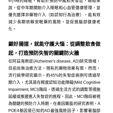
9小時的睡眠，有助於預防中風和失智症，總結來
說，從中年期開始介入睡眠和心血管健康管理，並
優先選擇非藥物介入（如認知行為治療），能有效
減少長期依賴安眠藥的風險，並促進腦部健康老
化。
顧好腸道，就能守護大惱：從調整飲食做
起，打造預防失智的關鍵防火牆
在阿茲海默症(Alzheimer's disease, AD)研究領域，
目前尚無治癒方法，現有的藥物效果有限，然而，
流行病學研究顯示，約45%的失智症病例可透過早
期介入，尤其是在輕度認知功能障礙(Mild Cognitive
Impairment, MCI)階段，透過生活方式的調整等措施
延緩或推遲進入失智症的進程，因此，MCI階段被視
為關鍵的預防介入時期，在基因層面的研究表明，A
POE4基因是已知的AD最強風險因子，影響著腦部