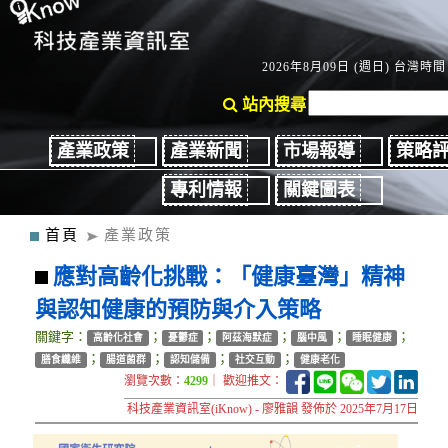
2026年8月09日 (週日) 台灣時間：
站內搜尋
產業政策
產業新聞
市場報導
策略
專利情報
關鍵圖表
首頁
產業政策
應對高齡化挑戰：「健康臺灣」精神
與認知健康的預防與介入策略
關鍵字：
；
；
；
；
；
高齡化社會
憂鬱症
阿茲海默症
腦中風
睡眠健康
；
；
；
；
膳食纖維
腸道菌群
認知儲備
社交互動
健康老化
瀏覽次數：
4299
｜ 歡迎推文：
科技產業資訊室(iKnow) - 廖雅韻 發佈於 2025年7月17日