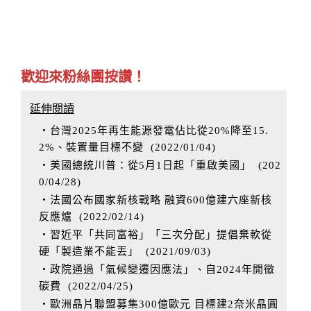
歡迎來粉絲團按讚！
延伸閱讀
‧台灣2025年再生能源發電佔比從20%降至15.
2%、裝置量目標不變
(
2022/01/04
)
‧美國總統川普：從5月1日起「重啟美國」
(
202
0/04/28
)
‧法國公布國家新核戰略 融資600億建六座新核
反應爐
(
2022/02/14
)
‧習近平「共同富裕」「三次分配」提倡棄軟從
硬「製造業不能丟」
(
2021/09/03
)
‧政院通過「氣候變遷因應法」、自2024年開徵
碳費
(
2022/04/25
)
‧歐洲晶片聯盟募集300億歐元 目標建2奈米晶圓