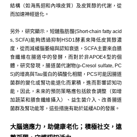
結構（如海馬迴和內嗅皮質）及皮質醇的代謝，從
而加速神經退化。
另外，研究顯示，短鏈脂肪酸(Short-chain fatty acid
s, SCFA)能夠透過抑制HSD1酵素來降低皮質醇濃
度，從而減緩腦萎縮與認知衰退，SCFA主要來自膳
食纖維在腸道中的發酵，而對於非APOE4型的個
體，研究發現，腸道菌代謝物(p-Cresol sulfate, PC
S)的增高與Tau蛋白的磷酸化相關，PCS可能因腸道
菌群的變化或腎功能退化而累積，進而影響認知功
能，因此，未來的預防策略應包括飲食調整（如增
加蔬菜和膳食纖維攝入）、益生菌介入、改善腸道
菌群及腎功能等，這些措施有助於延緩AD的發展。
大腦適應力，助健康老化；積極社交，遠