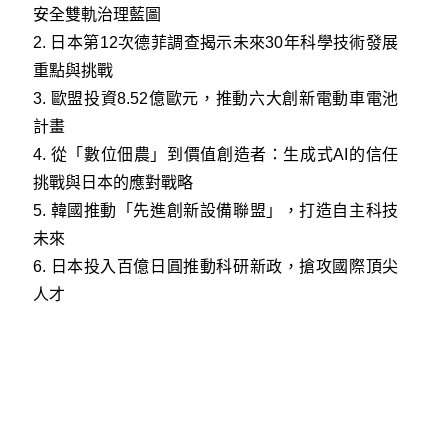
安全雙軌治理藍圖
2
.
日本第12次德菲調查揭示未來30年科學技術發展
重點與挑戰
3
.
歐盟投資8.52億歐元，推動六大創新電動車電池
計畫
4
.
從「數位佃農」到價值創造者：生成式AI的信任
挑戰與日本的應對戰略
5.
韓國推動「先進創新設備聯盟」，打造自主科技
未來
6
.
日本投入百億日圓推動科研新政，搶攻國際頂尖
人才