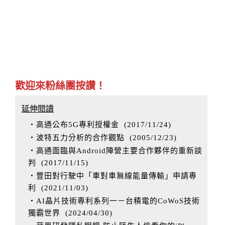
歡迎來粉絲團按讚！
延伸閱讀
‧高通公布5G專利授權金
(
2017/11/24
)
‧波特五力分析的合作觀點
(
2005/12/23
)
‧高通面臨與Android陣營主要合作夥伴的重新談
判
(
2017/11/15
)
‧豐田對行駛中「車對車無線能量傳輸」申請專
利
(
2021/11/03
)
‧AI晶片技術專利系列一－台積電的CoWoS技術
獨霸世界
(
2024/04/30
)