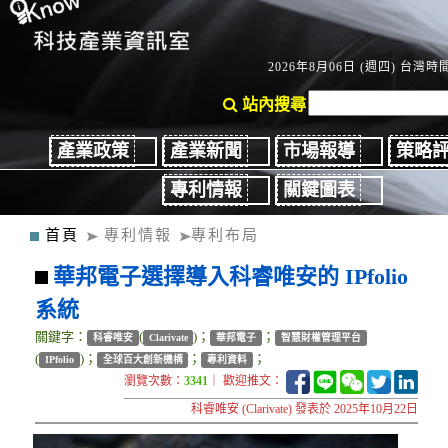
2026年8月06日 (週四) 台灣時間：
站內搜尋
產業政策
產業新聞
市場報導
策略
專利情報
關鍵圖表
首頁
專利情報
專利布局
華邦電子選擇導入科睿唯安的 IPfolio
系統
關鍵字：
(
)；
；
科睿唯安
Clarivate
華邦電子
智慧財權管理平台
(
)；
；
；
IPfolio
全球百大創新機構
專利資料
瀏覽次數：
3341
｜ 歡迎推文：
科睿唯安 (Clarivate) 發表於 2025年10月22日