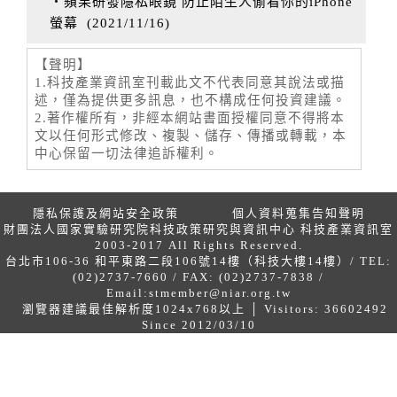
‧蘋果研發隱私眼鏡 防止陌生人偷看你的iPhone
螢幕
(
2021/11/16
)
【聲明】
1.科技產業資訊室刊載此文不代表同意其說法或描
述，僅為提供更多訊息，也不構成任何投資建議。
2.著作權所有，非經本網站書面授權同意不得將本
文以任何形式修改、複製、儲存、傳播或轉載，本
中心保留一切法律追訴權利。
隱私保護及網站安全政策
個人資料蒐集告知聲明
財團法人國家實驗研究院科技政策研究與資訊中心 科技產業資訊室
2003-2017 All Rights Reserved.
台北市106-36 和平東路二段106號14樓（科技大樓14樓）/ TEL:
(02)2737-7660 / FAX: (02)2737-7838 /
Email:
stmember@niar.org.tw
瀏覽器建議最佳解析度1024x768以上 │ Visitors: 36602492
Since 2012/03/10