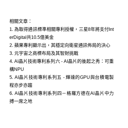
相關文章：
1.
為取得通訊標準相關專利授權，三星8年將支付Int
erDigital共10.5億美金
2.
蘋果專利顯示出，其穩定向衛星通訊佈局的決心
3
.
元宇宙之商標布局及其智財挑戰
4.
AI晶片技術專利系列六 - AI晶片的後起之秀：可重
構NPU
5.
AI晶片技術專利系列五 - 輝達的GPU與台積電製
程亦步亦趨
6.
AI晶片技術專利系列四－格羅方德在AI晶片中力
搏一席之地