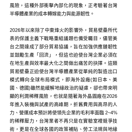
風險，這種外部衝擊內部化的現象，正考驗著台灣
半導體產業的成本轉嫁能力與能源韌性。
2026年以來除了中東烽火的影響外，貿易壁壘所代
表的保護主義下戰略重組議題也備受矚目，儘管美
台之間達成了部分貿易協議，旨在加強供應鏈韌性
並鼓勵生產「回流」，但這也迫使台灣企業必須在
在地生產與效率最大化之間做出痛苦的抉擇。這類
貿易壁壘正迫使台灣半導體產業從單純的製造出口
模式轉向全球布局模式，即海外設廠(如日本、美
國、德國)雖然能緩解地緣政治的疑慮，卻也帶來明
顯的利潤稀釋風險，也就是隨著海外晶圓廠在2026
年進入裝機與試產的高峰期，折舊費用與高昂的人
力、營運成本預計將使領先企業的毛利率面臨 2~4%
的稀釋壓力，台灣業者不再只是在實驗室裡競爭技
術，更是在全球各國的政策補貼、勞工法規與地緣