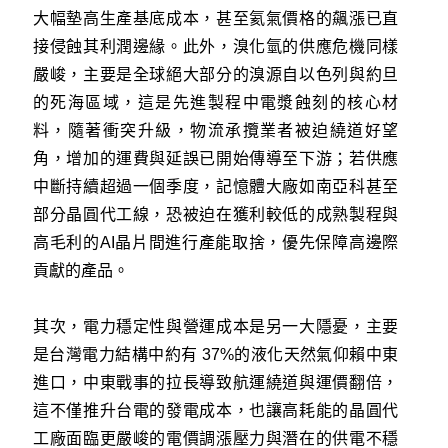
大幅墊高生產基底成本，甚至氦氣價格的飆漲已直
接侵蝕其利潤邊緣。此外，溴化氫的供應危機同樣
嚴峻，主要是全球絕大部分的溴源自以色列與約旦
的死海區域，這是先進製程中電漿蝕刻的核心材
料，隨著衝突升級，物流承攬業者被迫繞道好望
角，增加的運費與延誤已開始傳導至下游；若供應
中斷持續超過一個季度，記憶體大廠如南亞科甚至
部分晶圓代工線，恐被迫在獲利較低的成熟製程與
高毛利的AI晶片間進行產能取捨，優先保障高邊際
貢獻的產品。
其次，電力穩定性與營運成本是另一大隱憂，主要
是台灣電力結構中約有 37%的液化天然氣仰賴中東
進口，中東戰事的拉長導致航運繞道與運價翻倍，
這不僅推升台電的發電成本，也讓高耗能的晶圓代
工廠面臨更嚴峻的電價調漲壓力與潛在的供電不穩