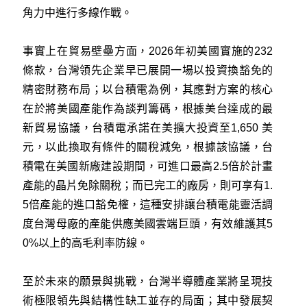
角力中進行多線作戰。
事實上在貿易壁壘方面，2026年初美國實施的232
條款，台灣領先企業早已展開一場以投資換豁免的
精密財務布局；以台積電為例，其應對方案的核心
在於將美國產能作為談判籌碼，根據美台達成的最
新貿易協議，台積電承諾在美擴大投資至1,650 美
元，以此換取有條件的關稅減免，根據該協議，台
積電在美國新廠建設期間，可進口最高2.5倍於計畫
產能的晶片免除關稅；而已完工的廠房，則可享有1.
5倍產能的進口豁免權，這種安排讓台積電能靈活調
度台灣母廠的產能供應美國雲端巨頭，有效維護其5
0%以上的高毛利率防線。
至於未來的願景與挑戰，台灣半導體產業將呈現技
術極限領先與結構性缺工並存的局面；其中發展契