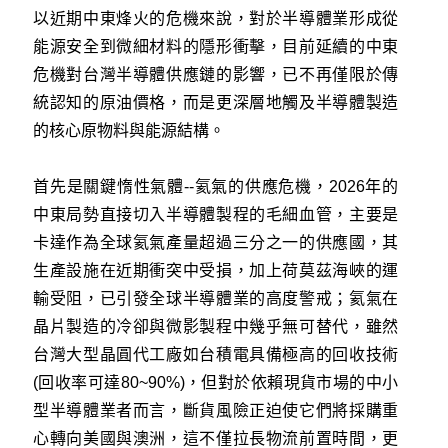
以近期中東烽火的危機來說，對於半導體業形成從
能源安全到微細材料的隱形衝擊，目前延續的中東
危機對台灣半導體供應鏈的影響，已不再僅限於傳
統認知的原油價格，而是更深層地觸及半導體製造
的核心原物料與能源結構。
首先是關鍵惰性氣體--氦氣的供應危機，2026年的
中東局勢直接切入半導體製程的毛細血管，主要是
卡達作為全球氦氣產量超過三分之一的供應國，其
生產設施在近期衝突中受損，加上荷莫茲海峽的運
輸受阻，已引發全球半導體業的高度警戒；氦氣在
晶片製造的冷卻與微影製程中幾乎無可替代，雖然
台灣大型晶圓代工廠如台積電具備極高的回收技術
(回收率可達80~90%)，但對於依賴現貨市場的中小
型半導體業者而言，斷貨風險正迫使它們將採購重
心轉向美國與澳洲，這不僅拉長物流前置時間，更