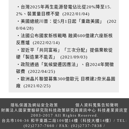
‧台灣2025年再生能源發電佔比從20%降至15.
2%、裝置量目標不變
(
2022/01/04
)
‧美國總統川普：從5月1日起「重啟美國」
(
202
0/04/28
)
‧法國公布國家新核戰略 融資600億建六座新核
反應爐
(
2022/02/14
)
‧習近平「共同富裕」「三次分配」提倡棄軟從
硬「製造業不能丟」
(
2021/09/03
)
‧政院通過「氣候變遷因應法」、自2024年開徵
碳費
(
2022/04/25
)
‧歐洲晶片聯盟募集300億歐元 目標建2奈米晶圓
廠
(
2021/02/25
)
隱私保護及網站安全政策
個人資料蒐集告知聲明
財團法人國家實驗研究院科技政策研究與資訊中心 科技產業資訊室
2003-2017 All Rights Reserved.
台北市106-36 和平東路二段106號14樓（科技大樓14樓）/ TEL:
(02)2737-7660 / FAX: (02)2737-7838 /