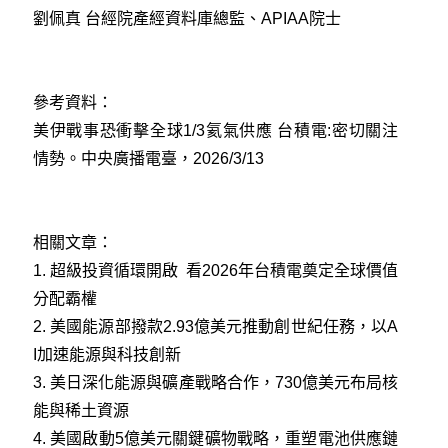
劉佩真 台經院產經資料庫總監、APIAA院士
參考資料：
美伊戰事恐衝擊全球1/3氦氣供應 台積電:密切關注
情勢。中央廣播電臺，2026/3/13
相關文章：
1.
超級投資循環開啟 看2026年台積電奠定全球價值
分配霸權
2.
美國能源部撥款2.93億美元推動創世紀任務，以A
I加速能源與科技創新
3.
美日深化能源與礦產戰略合作，730億美元布局核
能與稀土資源
4.
美國啟動5億美元關鍵礦物戰略，重塑電池供應鏈