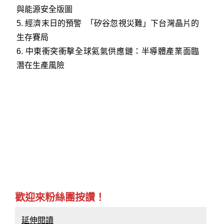
與能源安全版圖
5.
經濟末日的預警 「矽谷忽視災難」下台灣晶片的
生存賽局
6.
中東衝突衝擊全球氦氣供應鏈：半導體產業面臨
潛在生產風險
歡迎來粉絲團按讚！
延伸閱讀