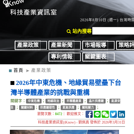
2026年8月10日 (週一) 台灣時間：
站內搜尋
產業政策
產業新聞
市場報導
策略
專利情報
關鍵圖表
首頁
產業政策
2026年中東危機、地緣貿易壁壘下台
灣半導體產業的挑戰與重構
關鍵字：
；
；
；
；
中東危機
地緣政治
半導體產業
晶片供應鏈
能源安
；
；
；
；
；
全
關鍵材料
供應鏈韌性
氦氣供應
關稅壓力
瀏覽次數：
8472
｜ 歡迎推文：
科技產業資訊室(iKnow) - 劉佩真 發佈於 2026年3月31日