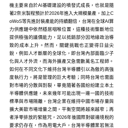
機主要來自於AI基礎建設的噴發式成長，也就是隨
著2奈米製程預計於2026年進入大規模量產，加上C
oWoS等先進封裝產能的持續翻倍，台灣在全球AI算
力供應鏈中依然穩居咽喉位置，這種技術壟斷地位
提供極強的議價能力，足以抵銷部分因地緣政治導
致的成本上升。然而，關鍵挑戰也正變得日益尖
銳，例如人才斷層的全球化，即台灣內部面臨少子
化與人才外流，而海外擴產又急需數萬名工程師。
如何在不同文化下維持台灣半導體引以為傲的高強
度執行力，將是管理的巨大考驗；同時台灣也需面
對市場的分散與割裂，畢竟隨著各國紛紛建立本土
半導體供應鏈，未來幾年可能出現一邊一國的技術
標準與市場隔離，台灣企業在維持中國市場存量與
擴大美歐市場增量之間，平衡空間將越來越窄；再
者淨零排放的緊箍咒，2026年後國際對碳邊境稅的
要求仍存在，作為用電大戶，台灣半導體業若無法