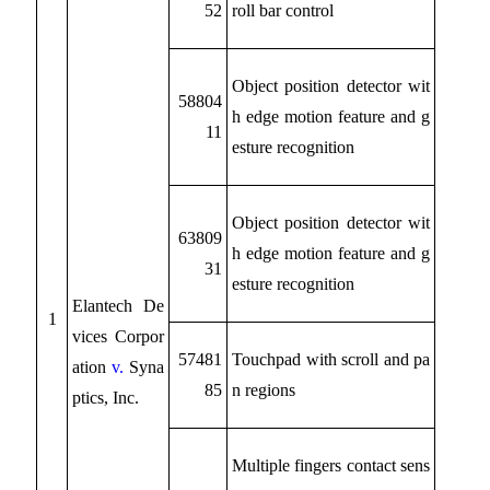
52
roll bar control
Object position detector wit
58804
h edge motion feature and g
11
esture recognition
Object position detector wit
63809
h edge motion feature and g
31
esture recognition
Elantech De
1
vices Corpor
57481
Touchpad with scroll and pa
ation
v.
Syna
85
n regions
ptics, Inc.
Multiple fingers contact sens