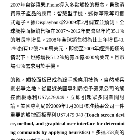
2007年自從蘋果iPhone導入多點觸控的概念，帶動消
費電子產品的應用：智慧型手機、迷你筆電等可攜
式電子。據Displaybank於2009年2月調查並預測，全
球觸控面板銷售額在2007～2012年間會以年均35.1％
的增長率增長。2008年全球銷售額為比上年增長43.
2％約有17億7300萬美元，即使至2009年經濟低迷的
情況下，也將增長51.2％約有26億8000萬美元。且市
場41％需求用於手機。
的確，觸控面板已成為殺手級應用技術，自然成兵
家必爭之地。從最近美國專利局授予蘋果公司的觸
控面板專利US7,479,949，立即引起眾多同業間討
論。美國專利局於2009年1月20日核准蘋果公司一件
重要的觸控面板專利US7,479,949 (
Touch screen devi
ce, method, and graphical user interface for determini
ng commands by applying heuristics)
，多
達358頁的