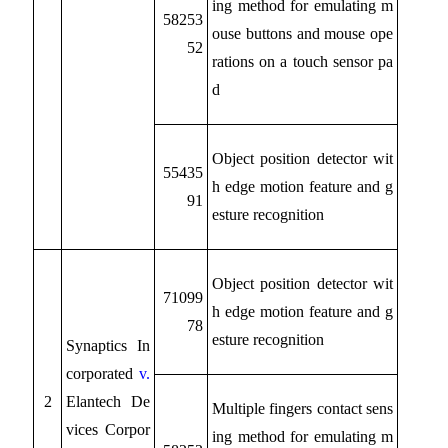
ing method for emulating m
58253
ouse buttons and mouse ope
52
rations on a touch sensor pa
d
Object position detector wit
55435
h edge motion feature and g
91
esture recognition
Object position detector wit
71099
h edge motion feature and g
78
esture recognition
Synaptics In
corporated
v.
2
Elantech De
Multiple fingers contact sens
vices Corpor
ing method for emulating m