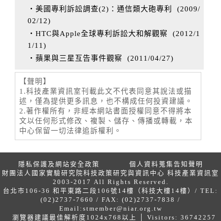
‧美國專利訴訟調查(2)：通信類大砲專利
(
2009/
02/12
)
‧HTC與Apple全球專利訴訟大和解觀察
(
2012/1
1/11
)
‧蘋果與三星互告事件觀察
(
2011/04/27
)
【聲明】
1.科技產業資訊室刊載此文不代表同意其說法或描
述，僅為提供更多訊息，也不構成任何投資建議。
2.著作權所有，非經本網站書面授權同意不得將本
文以任何形式修改、複製、儲存、傳播或轉載，本
中心保留一切法律追訴權利。
隱私保護及網站安全政策
個人資料蒐集告知聲明
財團法人國家實驗研究院科技政策研究與資訊中心 科技產業資訊室
2003-2017 All Rights Reserved.
台北市106-36 和平東路二段106號14樓（科技大樓14樓）/ TEL:
(02)2737-7660 / FAX: (02)2737-7838 /
Email:
stmember@niar.org.tw
瀏覽器建議最佳解析度1024x768以上 │ Visitors: 36742257