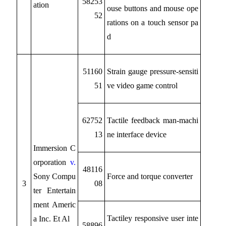
58253
ation
ouse buttons and mouse ope
52
rations on a touch sensor pa
d
51160
Strain gauge pressure-sensiti
51
ve video game control
62752
Tactile feedback man-machi
13
ne interface device
Immersion C
orporation
v.
48116
Sony Compu
Force and torque converter
3
08
ter Entertain
ment Americ
Tactiley responsive user inte
a Inc. Et Al
58896