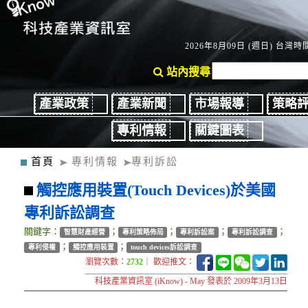
2026年8月09日 (週日) 台灣時間
站內搜尋
產業政策
產業新聞
市場報導
策略
專利情報
關鍵圖表
首頁
專利情報
專利訴訟
觸控應用裝置(Touch Devices)於美國
專利訴訟調查
關鍵字：
；
；
；
；
智慧財產經營
專利策略佈局
專利訴訟案
專利訴訟調查
；
；
專利侵權
觸控應用裝置
touch devices訴訟調查
瀏覽次數：
2732
｜ 歡迎推文：
科技產業資訊室 (iKnow) - May 發表於 2009年3月13日