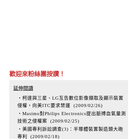
歡迎來粉絲團按讚！
延伸閱讀
‧柯達與三星、LG互告數位影像擷取及顯示裝置
侵權，向美ITC要求禁運
(
2009/02/26
)
‧Masimo對Philips Electronics提出脈搏血氧量測
技術之侵權案
(
2009/02/25
)
‧美國專利訴訟調查(3)：半導體裝置製造類大砲
專利
(
2009/02/18
)