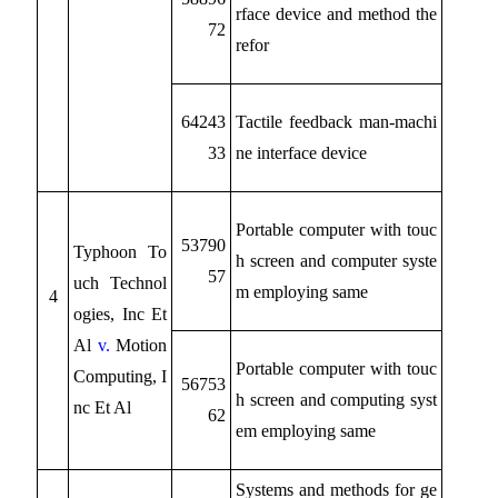
rface device and method the
72
refor
64243
Tactile feedback man-machi
33
ne interface device
Portable computer with touc
53790
Typhoon To
h screen and computer syste
57
uch Technol
m employing same
4
ogies, Inc Et
Al
v.
Motion
Portable computer with touc
Computing, I
56753
h screen and computing syst
nc Et Al
62
em employing same
Systems and methods for ge