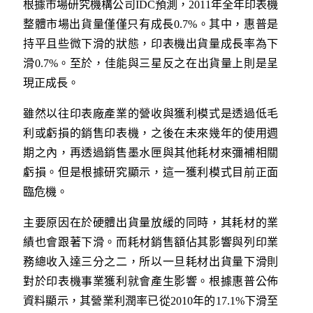
根據市場研究機構公司IDC預測，2011年全年印表機
整體市場出貨量僅僅只有成長0.7%。其中，惠普是
持平且些微下滑的狀態，印表機出貨量成長率為下
滑0.7%。至於，佳能與三星反之在出貨量上則是呈
現正成長。
雖然以往印表廠產業的營收與獲利模式是透過低毛
利或虧損的銷售印表機，之後在未來幾年的使用週
期之內，再透過銷售墨水匣與其他耗材來彌補相關
虧損。但是根據研究顯示，這一獲利模式目前正面
臨危機。
主要原因在於硬體出貨量放緩的同時，其耗材的業
績也會跟著下滑。而耗材銷售額佔其影響與列印業
務總收入達三分之二，所以一旦耗材出貨量下滑則
對於印表機事業獲利就會產生影響。根據惠普公佈
資料顯示，其營業利潤率已從2010年的17.1%下滑至