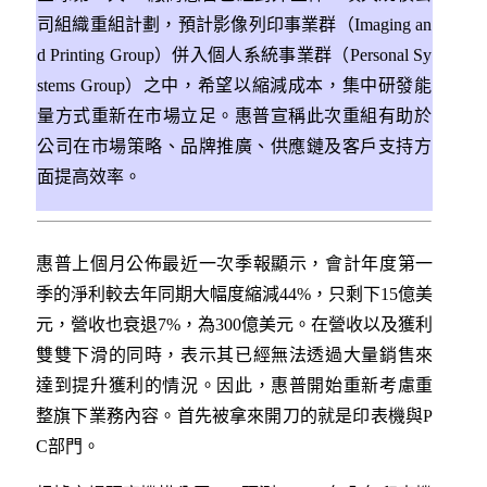
司組織重組計劃，預計影像列印事業群（Imaging an
d Printing Group）併入個人系統事業群（Personal Sy
stems Group）之中，希望以縮減成本，集中研發能
量方式重新在市場立足。惠普宣稱此次重組有助於
公司在市場策略、品牌推廣、供應鏈及客戶支持方
面提高效率。
惠普上個月公佈最近一次季報顯示，會計年度第一
季的淨利較去年同期大幅度縮減44%，只剩下15億美
元，營收也衰退7%，為300億美元。在營收以及獲利
雙雙下滑的同時，表示其已經無法透過大量銷售來
達到提升獲利的情況。因此，惠普開始重新考慮重
整旗下業務內容。首先被拿來開刀的就是印表機與P
C部門。