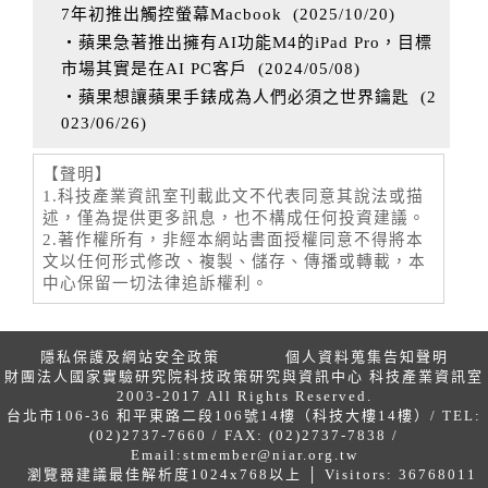
7年初推出觸控螢幕Macbook
(
2025/10/20
)
‧蘋果急著推出擁有AI功能M4的iPad Pro，目標
市場其實是在AI PC客戶
(
2024/05/08
)
‧蘋果想讓蘋果手錶成為人們必須之世界鑰匙
(
2
023/06/26
)
【聲明】
1.科技產業資訊室刊載此文不代表同意其說法或描
述，僅為提供更多訊息，也不構成任何投資建議。
2.著作權所有，非經本網站書面授權同意不得將本
文以任何形式修改、複製、儲存、傳播或轉載，本
中心保留一切法律追訴權利。
隱私保護及網站安全政策
個人資料蒐集告知聲明
財團法人國家實驗研究院科技政策研究與資訊中心 科技產業資訊室
2003-2017 All Rights Reserved.
台北市106-36 和平東路二段106號14樓（科技大樓14樓）/ TEL:
(02)2737-7660 / FAX: (02)2737-7838 /
Email:
stmember@niar.org.tw
瀏覽器建議最佳解析度1024x768以上 │ Visitors: 36768011