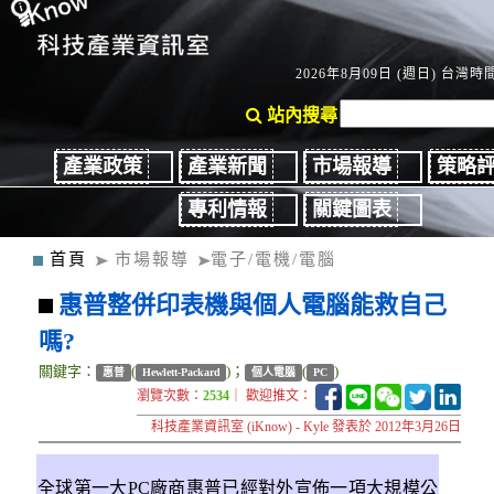
2026年8月09日 (週日) 台灣時間：
站內搜尋
產業政策
產業新聞
市場報導
策略
專利情報
關鍵圖表
首頁
市場報導
電子/電機/電腦
惠普整併印表機與個人電腦能救自己
嗎?
關鍵字：
(
)；
(
)
惠普
Hewlett-Packard
個人電腦
PC
瀏覽次數：
2534
｜ 歡迎推文：
科技產業資訊室 (iKnow) - Kyle 發表於 2012年3月26日
全球第一大PC廠商惠普已經對外宣佈一項大規模公