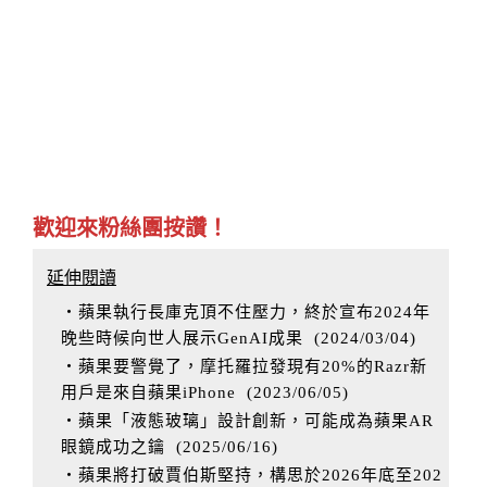
歡迎來粉絲團按讚！
延伸閱讀
‧蘋果執行長庫克頂不住壓力，終於宣布2024年
晚些時候向世人展示GenAI成果
(
2024/03/04
)
‧蘋果要警覺了，摩托羅拉發現有20%的Razr新
用戶是來自蘋果iPhone
(
2023/06/05
)
‧蘋果「液態玻璃」設計創新，可能成為蘋果AR
眼鏡成功之鑰
(
2025/06/16
)
‧蘋果將打破賈伯斯堅持，構思於2026年底至202