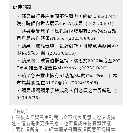
延伸閱讀
‧蘋果執行長庫克頂不住壓力，終於宣布2024年
晚些時候向世人展示GenAI成果
(
2024/03/04
)
‧蘋果要警覺了，摩托羅拉發現有20%的Razr新
用戶是來自蘋果iPhone
(
2023/06/05
)
‧蘋果「液態玻璃」設計創新，可能成為蘋果AR
眼鏡成功之鑰
(
2025/06/16
)
‧蘋果將打破賈伯斯堅持，構思於2026年底至202
7年初推出觸控螢幕Macbook
(
2025/10/20
)
‧蘋果急著推出擁有AI功能M4的iPad Pro，目標
市場其實是在AI PC客戶
(
2024/05/08
)
‧蘋果想讓蘋果手錶成為人們必須之世界鑰匙
(
2
023/06/26
)
【聲明】
1.科技產業資訊室刊載此文不代表同意其說法或描
述，僅為提供更多訊息，也不構成任何投資建議。
2.著作權所有，非經本網站書面授權同意不得將本