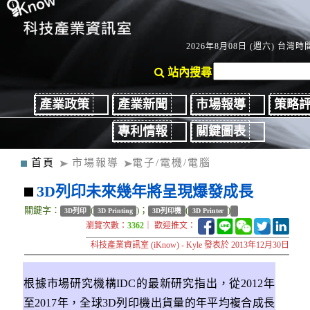
2026年8月08日 (週六) 台灣時間
站內搜尋
產業政策
產業新聞
市場報導
策略
專利情報
關鍵圖表
首頁
市場報導
電子/電機/電腦
3D列印未來幾年將呈現爆發成長
關鍵字：
(
)；
(
)
3D列印
3D Printing
3D列印機
3D Printer
瀏覽次數：
3362
｜ 歡迎推文：
科技產業資訊室 (iKnow) - Kyle 發表於 2013年12月30日
根據市場研究機構IDC的最新研究指出，從2012年
至2017年，全球3D列印機出貨量的年平均複合成長