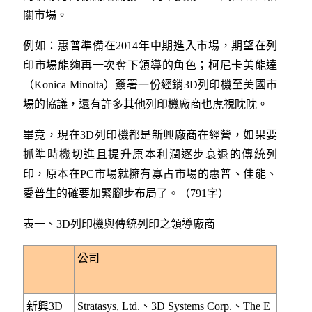
關市場。
例如：惠普準備在2014年中期進入市場，期望在列
印市場能夠再一次奪下領導的角色；柯尼卡美能達
（Konica Minolta）簽署一份經銷3D列印機至美國市
場的協議，還有許多其他列印機廠商也虎視眈眈。
畢竟，現在3D列印機都是新興廠商在經營，如果要
抓準時機切進且提升原本利潤逐步衰退的傳統列
印，原本在PC市場就擁有寡占市場的惠普、佳能、
愛普生的確要加緊腳步布局了。（791字）
表一、3D列印機與傳統列印之領導廠商
公司
新興3D
Stratasys, Ltd.、3D Systems Corp.、The E