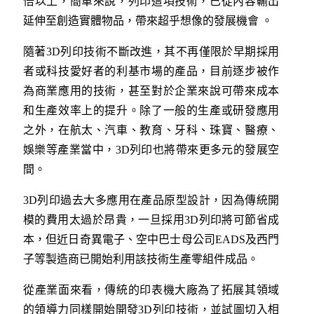
倍以上，簡單來說，列印這項技術，已從內容輸出
延伸至創造實體物品，帶來超乎想像的發展機會 。
隨著3D列印技術不斷改進，其不再僅限於早期採用
者或科技愛好者的利基市場的產品，目前逐步被作
為商業應用的技術，甚至對於企業來說可帶來成本
和生產效率上的提升。除了一般的生產或研發應用
之外，在航太、汽車、教育、牙科、珠寶、醫療、
娛樂等產業當中，3D列印也將帶來更多元的發展空
間。
3D列印過去大多應用在產品原型設計，因為傳統開
模的費用太過於昂貴，一旦採用3D列印將可節省成
本，但近日奇異電子、空中巴士母公司EADS及西門
子等製造商已開始利用該技術生產零組件成品。
從產業面來看，傳統的印表機大廠為了拓展其領域
的領導力同樣開始開發3D列印技術，並試圖切入相