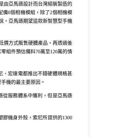
，就是由亞馬遜設計而台灣組裝製造的
配備6個相機模組，除了2個相機模
說，亞馬遜期望這款新智慧型手機
極為低價方式販售硬體產品，再透過後
組件預估備料70萬至120萬的情
尼、宏達電都推出不錯硬體規格甚
型手機的最主要原因。
遜從服務體系中獲利，但是亞馬遜
，塑膠機身外殼，索尼所提供的1300