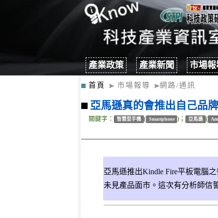
產業政策
產業新聞
市場報
首頁
市場報導
網路/通訊
亞馬遜真的會推出自己品
關鍵字：
(
)；
(
智慧型手機
Smartphone
亞馬遜
Am
亞馬遜推出Kindle Fire
未見產品面市。這次有分析師信誓