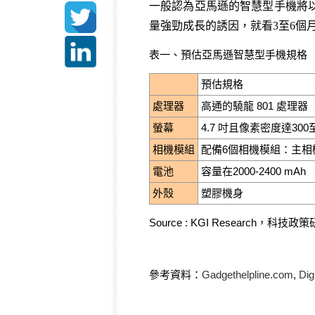
一般認為亞馬遜的智慧型手機將
量強勁成長的誘因，就看3至6個
表一、預估亞馬遜智慧型手機規格
預估規格
處理器
高通的驍龍 801 處理器
螢幕
4.7 吋且像素密度達300至
相機模組
配備6個相機模組：主相機
電池
容量在2000-2400 mAh
外殼
塑膠機身
Source : KGI Research
參考資料：
Gadgethelpline.com
,
Dig