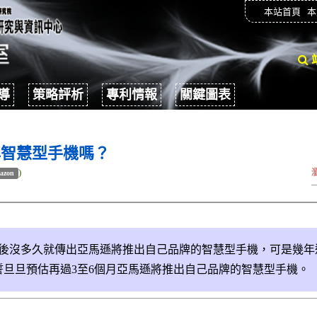
本站首頁
本
導
策略評析
專利情報
關鍵圖表
牌智慧型手機嗎？
)
azon
平板電腦之後沒多久就傳出亞馬遜將推出自己品牌的智慧型手機，可是
旦旦預估再過3至6個月亞馬遜將推出自己品牌的智慧型手機。