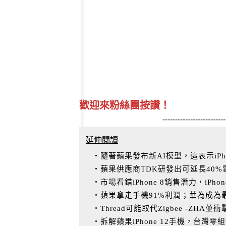
歡迎來粉絲團按讚！
-------------------------
延伸閱讀
‧隨著蘋果發布新AI模型，這表示iPh
‧蘋果供應商TDK研發出可延長40
‧市場看錯iPhone 8銷售潛力，iPho
‧蘋果拿走手機91%利潤；華為成為
‧Thread可能取代Zigbee -ZH
‧拆解蘋果iPhone 12手機，台灣零組