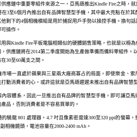
應鏈中重要零組件來源之一，亞馬遜推出Kindle Fire之時
在3至6個月內推出自有品牌智慧型手機，其中最大亮點在於其
其他剩下的4個相機模組是用於捕捉用戶手勢以操控手機。換句話
即可操作。
與Kindle Fire平板電腦相類似的硬體銷售策略，也就是以
，供應鏈將在2014第二季度開始為生產做準備而備料零組件。以零
在30至60萬支之間。
機市場一直處於蘋果與三星兩大廠商寡占的局面，即使樂金、索
能打動消費者的心，或許這就是亞馬遜遲遲未推出自有品牌智慧
與內容體系，因此一旦推出自有品牌的智慧型手機，即可讓亞馬
的產品，否則消費者是不容易買單的。
龍 801 處理器，4.7 吋且像素密度達300至320 ppi的螢幕
相機鏡頭，電池容量在2000-2400 mAh。