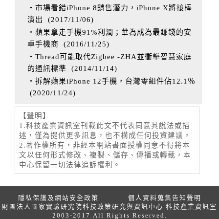
‧市場看錯iPhone 8銷售潛力，iPhone X將接棒
演出
(
2017/11/06
)
‧蘋果拿走手機91%利潤；華為成為最賺錢的安
卓手機商
(
2016/11/25
)
‧Thread可能取代Zigbee -ZHA並衝擊智慧家庭
的通訊標準
(
2014/11/14
)
‧拆解蘋果iPhone 12手機，台灣零組件佔12.1％
(
2020/11/24
)
【聲明】
1.科技產業資訊室刊載此文不代表同意其說法或描
述，僅為提供更多訊息，也不構成任何投資建議。
2.著作權所有，非經本網站書面授權同意不得將本
文以任何形式修改、複製、儲存、傳播或轉載，本
中心保留一切法律追訴權利。
隱私保護及網站安全政策
個人資料蒐集告知聲明
財團法人國家實驗研究院科技政策研究與資訊中心 科技產業資訊室
2003-2017 All Rights Reserved.