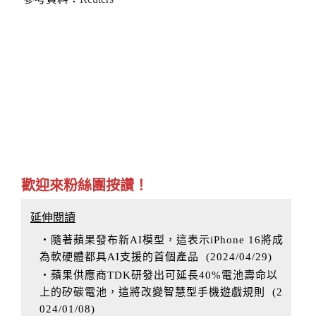
歡迎來粉絲團按讚！
延伸閱讀
‧隨著蘋果發布新AI模型，這表示iPhone 16將成
為軟硬體都具AI支援的首個產品
(
2024/04/29
)
‧蘋果供應商TDK研發出可延長40%電池壽命以
上的矽碳電池，這將改變智慧型手機遊戲規則
(
2
024/01/08
)