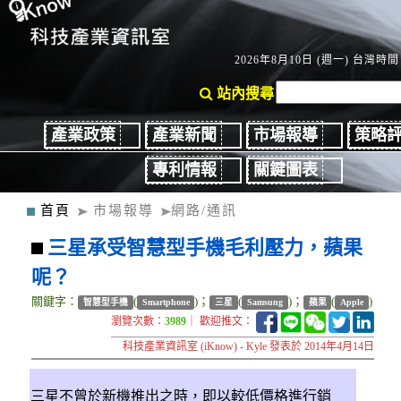
2026年8月10日 (週一) 台灣時間：
站內搜尋
產業政策
產業新聞
市場報導
策略
專利情報
關鍵圖表
首頁
市場報導
網路/通訊
三星承受智慧型手機毛利壓力，蘋果
呢？
關鍵字：
(
)；
(
)；
(
)
智慧型手機
Smartphone
三星
Samsung
蘋果
Apple
瀏覽次數：
3989
｜ 歡迎推文：
科技產業資訊室 (iKnow) - Kyle 發表於 2014年4月14日
三星不曾於新機推出之時，即以較低價格進行銷