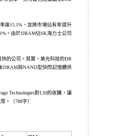
達15.1%，並將市場佔有率提升
1%。由於DRAM佔SK海力士公司
最快的公司。其實，美光科技的DR
衡DRAM與NAND型快閃記憶體供
hnologies對LSI的收購，讓
g等。（788字）