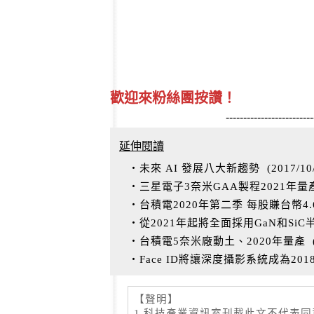
歡迎來粉絲團按讚！
-------------------------
延伸閱讀
‧未來 AI 發展八大新趨勢
(
2017/10
‧三星電子3奈米GAA製程2021年量
‧台積電2020年第二季 每股賺台幣4
‧從2021年起將全面採用GaN和Si
‧台積電5奈米廠動土、2020年量產
‧Face ID將讓深度攝影系統成為20
【聲明】
1.科技產業資訊室刊載此文不代表