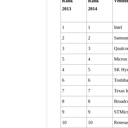
Rank
Rank
Vendo
2013
2014
1
1
Intel
2
2
Samsung
3
3
Qualc
5
4
Micron
4
5
SK Hyn
6
6
Toshib
7
7
Texas I
8
8
Broad
9
9
STMicro
10
10
Renesas