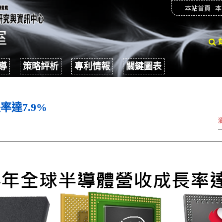
本站首頁
本
導
策略評析
專利情報
關鍵圖表
率達7.9%