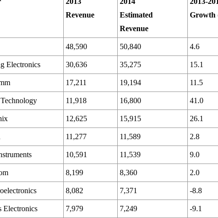
r
2013
2014
2013-20
Revenue
Estimated
Growth
Revenue
48,590
50,840
4.6
 Electronics
30,636
35,275
15.1
omm
17,211
19,194
11.5
 Technology
11,918
16,800
41.0
ix
12,625
15,915
26.1
a
11,277
11,589
2.8
nstruments
10,591
11,539
9.0
com
8,199
8,360
2.0
electronics
8,082
7,371
-8.8
 Electronics
7,979
7,249
-9.1