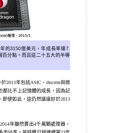
3年的3150億美元，年成長率達7.
.4個百分點。而且這二十五大的半導
3年包括ASIC、discrete與微
們也都比不上記憶體的成長，因為記
。即使如此，這仍然遠遠好於2013
2014年雖然賣出4千萬顆處理器，
多市佔率。英特爾已經連續第23年