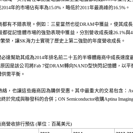
14年的市場佔有率為15.0%，略低於2011年最高峰的16.5%。
都有不錯表現。例如：三星當然也從DRAM中獲益，使其成長率
技都從記憶體市場的強勁表現中獲益，分別營收成長達26.1%與4
場的繁榮，讓SK海力士實現了歷史上第二強勁的年度營收成長。
併爾必達幫助其成為2014年排名前二十五的半導體廠商中成長速度
原因是該公司將Fab 7從DRAM轉向NAND型快閃記憶體，以平
體供需平衡。
絡，也讓這些廠商因為購併受惠。其中最重大的交易包含：Avago Tec
聯發科的合併；ON Semiconductor收購Aptina Imagin
廠商營收排行預估 (單位：百萬美元)