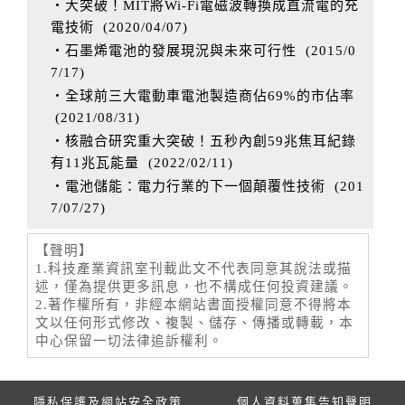
‧大突破！MIT將Wi-Fi電磁波轉換成直流電的充
電技術
(
2020/04/07
)
‧石墨烯電池的發展現況與未來可行性
(
2015/0
7/17
)
‧全球前三大電動車電池製造商佔69%的市佔率
(
2021/08/31
)
‧核融合研究重大突破！五秒內創59兆焦耳紀錄
有11兆瓦能量
(
2022/02/11
)
‧電池儲能：電力行業的下一個顛覆性技術
(
201
7/07/27
)
【聲明】
1.科技產業資訊室刊載此文不代表同意其說法或描
述，僅為提供更多訊息，也不構成任何投資建議。
2.著作權所有，非經本網站書面授權同意不得將本
文以任何形式修改、複製、儲存、傳播或轉載，本
中心保留一切法律追訴權利。
隱私保護及網站安全政策
個人資料蒐集告知聲明