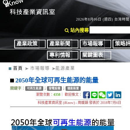
2026年8月06日 (週四) 台灣時間：
站內搜尋
產業政策
產業新聞
市場報導
策略
專利情報
關鍵圖表
首頁
市場報導
能源產業
2050年全球可再生能源的能量
關鍵字：
；
；
可再生能源
發電設備
儲能裝置
瀏覽次數：
4358
｜ 歡迎推文：
科技產業資訊室 (iKnow) - 周媛韻 發表於 2018年7月6日