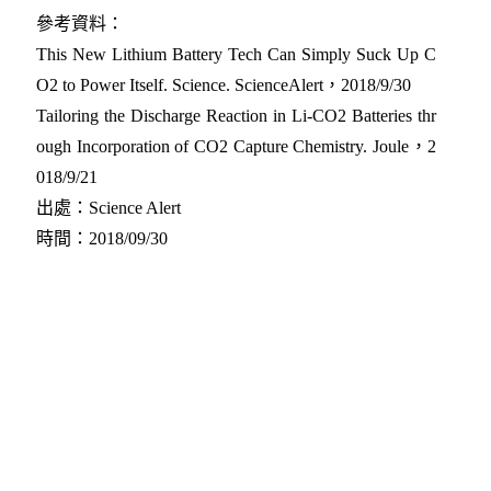
參考資料：
This New Lithium Battery Tech Can Simply Suck Up C
O2 to Power Itself. Science. ScienceAlert，2018/9/30
Tailoring the Discharge Reaction in Li-CO2 Batteries thr
ough Incorporation of CO2 Capture Chemistry. Joule，2
018/9/21
出處：Science Alert
時間：2018/09/30