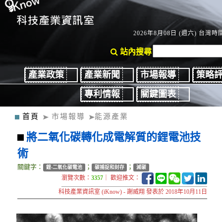
2026年8月08日 (週六) 台灣時間
站內搜尋
產業政策
產業新聞
市場報導
策略
專利情報
關鍵圖表
首頁
市場報導
能源產業
將二氧化碳轉化成電解質的鋰電池技
術
關鍵字：
；
；
鋰-二氧化碳電池
碳捕捉和封存
減碳
瀏覽次數：
3357
｜ 歡迎推文：
科技產業資訊室 (iKnow) - 謝威翔 發表於 2018年10月11日