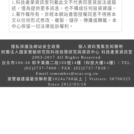
1.科技產業資訊室刊載此文不代表同意其說法或描
述，僅為提供更多訊息，也不構成任何投資建議。
2.著作權所有，非經本網站書面授權同意不得將本
文以任何形式修改、複製、儲存、傳播或轉載，本
中心保留一切法律追訴權利。
隱私保護及網站安全政策
個人資料蒐集告知聲明
財團法人國家實驗研究院科技政策研究與資訊中心 科技產業資訊室
2003-2017 All Rights Reserved.
台北市106-36 和平東路二段106號14樓（科技大樓14樓）/ TEL:
(02)2737-7660 / FAX: (02)2737-7838 /
Email:
stmember@niar.org.tw
瀏覽器建議最佳解析度1024x768以上 │ Visitors: 36706325
Since 2012/03/10