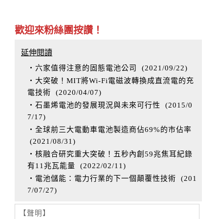
歡迎來粉絲團按讚！
延伸閱讀
‧六家值得注意的固態電池公司
(
2021/09/22
)
‧大突破！MIT將Wi-Fi電磁波轉換成直流電的充
電技術
(
2020/04/07
)
‧石墨烯電池的發展現況與未來可行性
(
2015/0
7/17
)
‧全球前三大電動車電池製造商佔69%的市佔率
(
2021/08/31
)
‧核融合研究重大突破！五秒內創59兆焦耳紀錄
有11兆瓦能量
(
2022/02/11
)
‧電池儲能：電力行業的下一個顛覆性技術
(
201
7/07/27
)
【聲明】