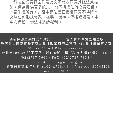
1.科技產業資訊室刊載此文不代表同意其說法或描
述，僅為提供更多訊息，也不構成任何投資建議。
2.著作權所有，非經本網站書面授權同意不得將本
文以任何形式修改、複製、儲存、傳播或轉載，本
中心保留一切法律追訴權利。
隱私保護及網站安全政策
個人資料蒐集告知聲明
財團法人國家實驗研究院科技政策研究與資訊中心 科技產業資訊室
2003-2017 All Rights Reserved.
台北市106-36 和平東路二段106號14樓（科技大樓14樓）/ TEL:
(02)2737-7660 / FAX: (02)2737-7838 /
Email:
stmember@niar.org.tw
瀏覽器建議最佳解析度1024x768以上 │ Visitors: 36745108
Since 2012/03/10