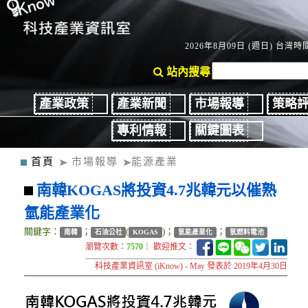
2026年8月09日 (週日) 台灣時間
站內搜尋
產業政策
產業新聞
市場報導
策略
專利情報
關鍵圖表
首頁
市場報導
能源產業
南韓KOGAS將投資4.7兆韓元以催熟
氫能產業化
關鍵字：
；
(
)；
；
南韓
石油公社
KOGAS
氫能產業化
氫燃料電池
瀏覽次數：
7570
｜ 歡迎推文：
科技產業資訊室 (iKnow) - May 發表於 2019年4月30日