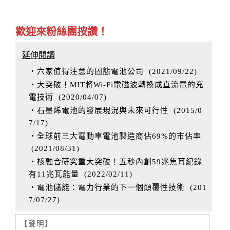
歡迎來粉絲團按讚！
延伸閱讀
‧六家值得注意的固態電池公司
(
2021/09/22
)
‧大突破！MIT將Wi-Fi電磁波轉換成直流電的充
電技術
(
2020/04/07
)
‧石墨烯電池的發展現況與未來可行性
(
2015/0
7/17
)
‧全球前三大電動車電池製造商佔69%的市佔率
(
2021/08/31
)
‧核融合研究重大突破！五秒內創59兆焦耳紀錄
有11兆瓦能量
(
2022/02/11
)
‧電池儲能：電力行業的下一個顛覆性技術
(
201
7/07/27
)
【聲明】