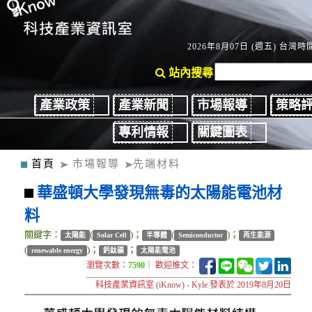
2026年8月07日 (週五) 台灣時間
站內搜尋
產業政策
產業新聞
市場報導
策略
專利情報
關鍵圖表
首頁
市場報導
先端材料
華盛頓大學發現無毒的太陽能電池材
料
關鍵字：
(
)；
(
)；
太陽能
Solar Cell
半導體
Semiconductor
再生能源
(
)；
；
renewable energy
鈣鈦礦
太陽能電池
瀏覽次數：
7590
｜ 歡迎推文：
科技產業資訊室 (iKnow) - Kyle 發表於 2019年8月20日