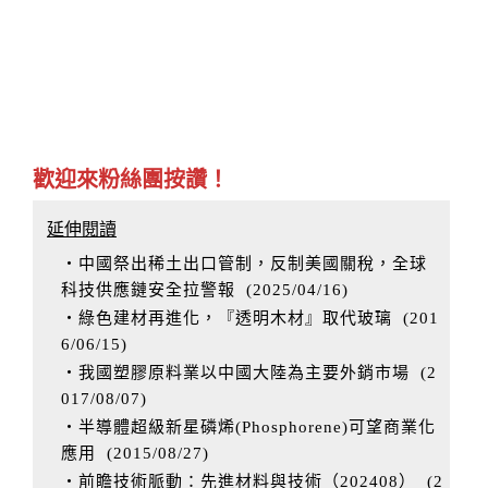
歡迎來粉絲團按讚！
延伸閱讀
‧中國祭出稀土出口管制，反制美國關稅，全球
科技供應鏈安全拉警報
(
2025/04/16
)
‧綠色建材再進化，『透明木材』取代玻璃
(
201
6/06/15
)
‧我國塑膠原料業以中國大陸為主要外銷市場
(
2
017/08/07
)
‧半導體超級新星磷烯(Phosphorene)可望商業化
應用
(
2015/08/27
)
‧前瞻技術脈動：先進材料與技術（202408）
(
2