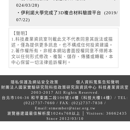
024/03/28
)
‧伊利諾大學完成了3D複合材料驗證平台
(
2019/
07/22
)
【聲明】
1.科技產業資訊室刊載此文不代表同意其說法或描
述，僅為提供更多訊息，也不構成任何投資建議。
2.著作權所有，非經本網站書面授權同意不得將本
文以任何形式修改、複製、儲存、傳播或轉載，本
中心保留一切法律追訴權利。
隱私保護及網站安全政策
個人資料蒐集告知聲明
財團法人國家實驗研究院科技政策研究與資訊中心 科技產業資訊室
2003-2017 All Rights Reserved.
台北市106-36 和平東路二段106號14樓（科技大樓14樓）/ TEL:
(02)2737-7660 / FAX: (02)2737-7838 /
Email:
stmember@niar.org.tw
瀏覽器建議最佳解析度1024x768以上 │ Visitors: 36662435
Since 2012/03/10