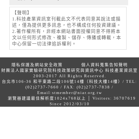
【聲明】
1.科技產業資訊室刊載此文不代表同意其說法或描
述，僅為提供更多訊息，也不構成任何投資建議。
2.著作權所有，非經本網站書面授權同意不得將本
文以任何形式修改、複製、儲存、傳播或轉載，本
中心保留一切法律追訴權利。
隱私保護及網站安全政策
個人資料蒐集告知聲明
財團法人國家實驗研究院科技政策研究與資訊中心 科技產業資訊室
2003-2017 All Rights Reserved.
台北市106-36 和平東路二段106號14樓（科技大樓14樓）/ TEL:
(02)2737-7660 / FAX: (02)2737-7838 /
Email:
stmember@niar.org.tw
瀏覽器建議最佳解析度1024x768以上 │ Visitors: 36707619
Since 2012/03/10