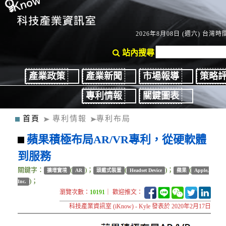
2026年8月08日 (週六) 台灣時間
站內搜尋
產業政策
產業新聞
市場報導
策略
專利情報
關鍵圖表
首頁
專利情報
專利布局
蘋果積極布局AR/VR專利，從硬軟體
到服務
關鍵字：
(
)；
(
)；
(
擴增實境
AR
頭戴式裝置
Headset Device
蘋果
Apple,
)；
Inc.
瀏覽次數：
10191
｜ 歡迎推文：
科技產業資訊室 (iKnow) - Kyle 發表於 2020年2月17日