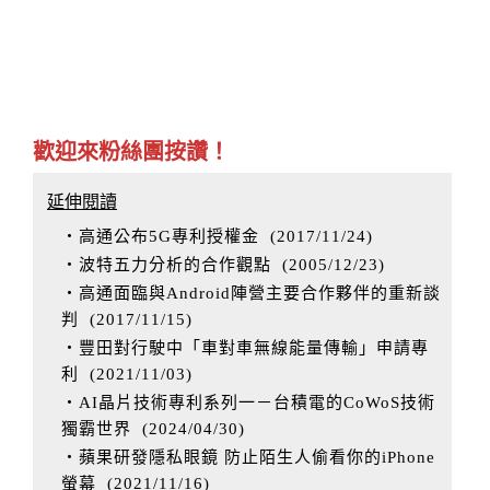
歡迎來粉絲團按讚！
延伸閱讀
‧高通公布5G專利授權金
(
2017/11/24
)
‧波特五力分析的合作觀點
(
2005/12/23
)
‧高通面臨與Android陣營主要合作夥伴的重新談
判
(
2017/11/15
)
‧豐田對行駛中「車對車無線能量傳輸」申請專
利
(
2021/11/03
)
‧AI晶片技術專利系列一－台積電的CoWoS技術
獨霸世界
(
2024/04/30
)
‧蘋果研發隱私眼鏡 防止陌生人偷看你的iPhone
螢幕
(
2021/11/16
)