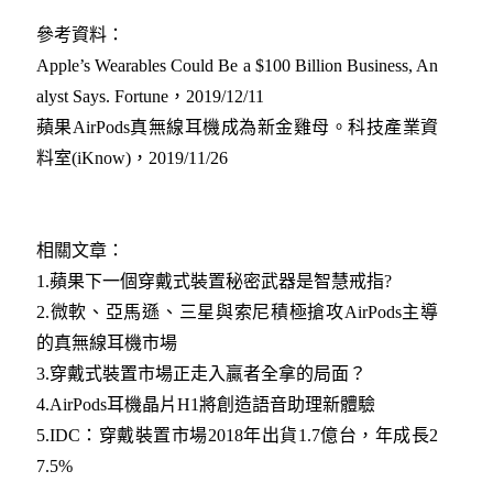
參考資料：
Apple’s Wearables Could Be a $100 Billion Business, An
alyst Says. Fortune，2019/12/11
蘋果AirPods真無線耳機成為新金雞母。科技產業資
料室(iKnow)，2019/11/26
相關文章：
1.
蘋果下一個穿戴式裝置秘密武器是智慧戒指?
2.
微軟、亞馬遜、三星與索尼積極搶攻AirPods主導
的真無線耳機市場
3.
穿戴式裝置市場正走入贏者全拿的局面？
4.
AirPods耳機晶片H1將創造語音助理新體驗
5.
IDC：穿戴裝置市場2018年出貨1.7億台，年成長2
7.5%