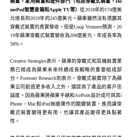
裝置、家用裝置和配件部門（包括穿戴式裝置，
Ho
mePod
智慧音箱和
Apple TV
等）
從2018年的174億美
元增長到2019年的245億美元。蘋果雖然沒有透露其
穿戴式裝置的真實營收，但是Loup Ventures預測，20
19年蘋果穿戴式裝置營收為208億美元，年成長率為
58%。
Creative Strategies表示，蘋果的穿戴式和耳機裝置業
務已經成為蘋果未來持續成長戰略的重要組成部
分。Forrester Research則表示，穿戴式裝置除了為蘋
果公司創造更多收入之外，還提高了產品的客戶忠
誠度。因為蘋果將蘋果手錶和AirPods設計成可與其i
Phone，Mac和iPad無縫運作的關鍵裝置，進而讓穿
戴式裝置變得更有用，也讓其產品變得更具黏著
性。