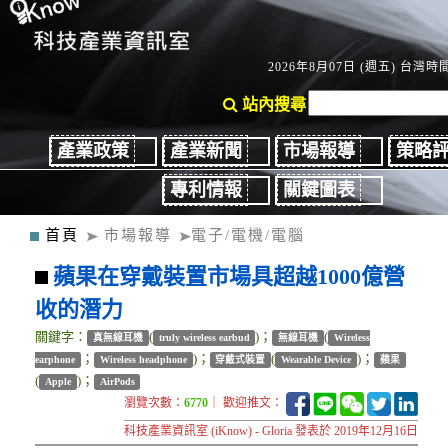
2026年8月07日 (週五) 台灣時間：
站內搜尋
產業政策
產業新聞
市場報導
策略
專利情報
關鍵圖表
首頁
市場報導
電子/電機/電腦
蘋果在穿戴裝置市場具超越1000億營
收的潛力
關鍵字：
(
)；
(
真無線耳機
truly wireless earbud
無線耳機
Wireless
；
)；
(
)；
earphone
Wireless headphone
穿戴式裝置
Wearable Device
蘋果
(
)；
Apple
AirPods
瀏覽次數：
6770
｜ 歡迎推文：
科技產業資訊室 (iKnow) - Gloria 發表於 2019年12月16日