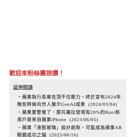
歡迎來粉絲團按讚！
延伸閱讀
‧蘋果執行長庫克頂不住壓力，終於宣布2024年
晚些時候向世人展示GenAI成果
(
2024/03/04
)
‧蘋果要警覺了，摩托羅拉發現有20%的Razr新
用戶是來自蘋果iPhone
(
2023/06/05
)
‧蘋果「液態玻璃」設計創新，可能成為蘋果AR
眼鏡成功之鑰
(
2025/06/16
)