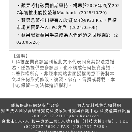
‧蘋果將打破賈伯斯堅持，構思於2026年底至202
7年初推出觸控螢幕Macbook
(
2025/10/20
)
‧蘋果急著推出擁有AI功能M4的iPad Pro，目標
市場其實是在AI PC客戶
(
2024/05/08
)
‧蘋果想讓蘋果手錶成為人們必須之世界鑰匙
(
2
023/06/26
)
【聲明】
1.科技產業資訊室刊載此文不代表同意其說法或描
述，僅為提供更多訊息，也不構成任何投資建議。
2.著作權所有，非經本網站書面授權同意不得將本
文以任何形式修改、複製、儲存、傳播或轉載，本
中心保留一切法律追訴權利。
隱私保護及網站安全政策
個人資料蒐集告知聲明
財團法人國家實驗研究院科技政策研究與資訊中心 科技產業資訊室
2003-2017 All Rights Reserved.
台北市106-36 和平東路二段106號14樓（科技大樓14樓）/ TEL:
(02)2737-7660 / FAX: (02)2737-7838 /
Email:
stmember@niar.org.tw