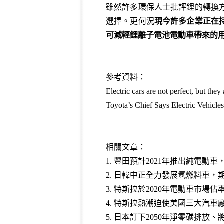
雖然許多環保人士批評鋰的轉換
選擇。更何況
現今許多企業正在
可減輕鋰離子電池電動車帶來的
參考資料：
Electric cars are not perfect, but the
Toyota’s Chief Says Electric Vehicle
相關文章：
1.
豐田預計2021年推出純電動車
2.
日韓中正全力發展氫燃料車，期
3.
特斯拉於2020年電動車市場佔率
4.
特斯拉熱潮迫使美國三大汽車廠
5.
日本訂下2050年淨零碳排放、