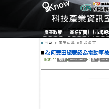
產業政策
產業新聞
市場報
首頁
市場報導
能源產業
為何豐田總裁認為電動車
關鍵字：
(
)；
(
電動車
Electric Vehicle
豐田
Toyota