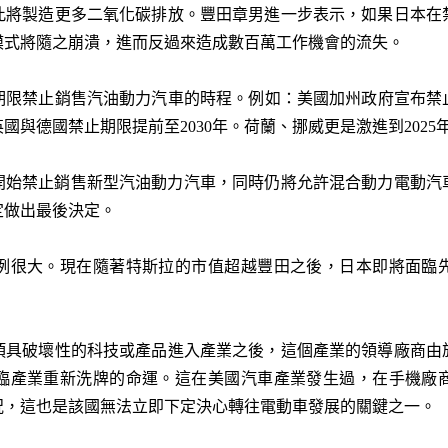
此將製造更多二氧化碳排放。豐田章男進一步表示，如果日本在
模式將隨之崩潰，進而反過來造成數百萬工作機會的流失。
限禁止銷售汽油動力汽車的時程。例如：美國加州政府宣布禁止
與德國禁止期限提前至2030年。荷蘭、挪威更是激進到2025
年開始禁止銷售新型汽油動力汽車，同時仍將允許混合動力電動
定做出最後決定。
例很大。現在隨著特斯拉的市值超越豐田之後，日本即將面臨
項具破壞性的科技或產品進入產業之後，這個產業的領導廠商由
臨產業重新洗牌的命運。這在美國汽車產業發生過，在手機廠
況，這也是該國無法立即下定決心轉往電動車發展的關鍵之一。