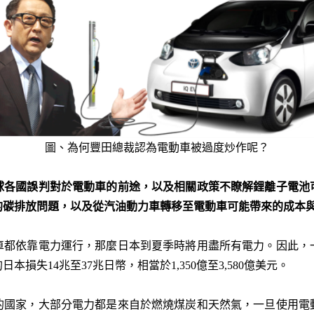
圖、為何豐田總裁認為電動車被過度炒作呢？
球各國誤判對於電動車的前途，以及相關政策不瞭解鋰離子電池
的碳排放問題，以及從汽油動力車轉移至電動車可能帶來的成本
車都依靠電力運行，那麼日本到夏季時將用盡所有電力。因此，
損失14兆至37兆日幣，相當於1,350億至3,580億美元。
的國家，大部分電力都是來自於燃燒煤炭和天然氣，一旦使用電