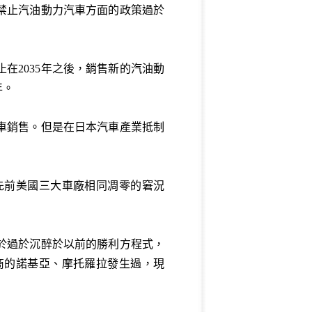
禁止汽油動力汽車方面的政策過於
在2035年之後，銷售新的汽油動
年。
汽車銷售。但是在日本汽車產業抵制
先前美國三大車廠相同凋零的窘況
於過於沉醉於以前的勝利方程式，
商的諾基亞、摩托羅拉發生過，現