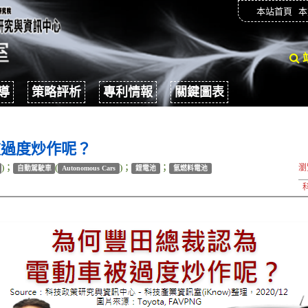
本站首頁
本
導
策略評析
專利情報
關鍵圖表
被過度炒作呢？
)；
(
)；
；
瀏
自動駕駛車
Autonomous Cars
鋰電池
氫燃料電池
科