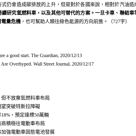
方式仍會造成碳排放的上升，但是對於各國來說，相對於汽油造
持續研究氫燃料車，以及其他可替代的方案。一旦卡車、聯結車
用電量危機
，也可幫助人類往綠色能源的方向前進。（727字）
y are a good start. The Guardian, 2020/12/13
s Are Overhyped. Wall Street Journal, 2020/12/17
，但不放棄氫燃料車布局​
望突破特斯拉障礙​
18%，預定達標50萬輛​
商積極往電動車布局​
將加強電動車固態電池發展​