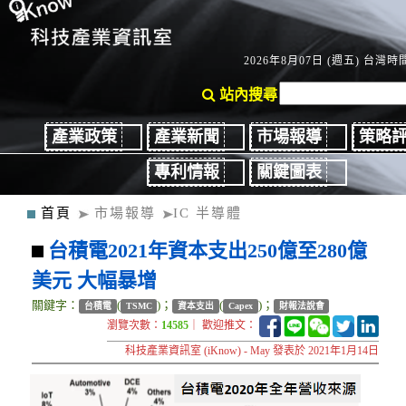
2026年8月07日 (週五) 台灣時間
站內搜尋
產業政策
產業新聞
市場報導
策略
專利情報
關鍵圖表
首頁
市場報導
IC 半導體
台積電2021年資本支出250億至280億
美元 大幅暴增
關鍵字：
(
)；
(
)；
台積電
TSMC
資本支出
Capex
財報法說會
瀏覽次數：
14585
｜ 歡迎推文：
科技產業資訊室 (iKnow) - May 發表於 2021年1月14日