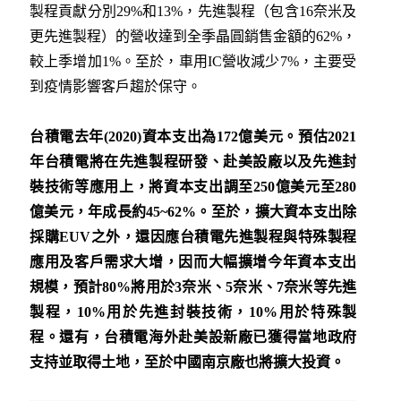
製程貢獻分別29%和13%，先進製程（包含16奈米及
更先進製程）的營收達到全季晶圓銷售金額的62%，
較上季增加1%。至於，車用IC營收減少7%，主要受
到疫情影響客戶趨於保守。
台積電去年(2020)資本支出為172億美元。預估2021
年台積電將在先進製程研發、赴美設廠以及先進封
裝技術等應用上，將資本支出調至250億美元至280
億美元，年成長約45~62%。至於，擴大資本支出除
採購EUV之外，還因應台積電先進製程與特殊製程
應用及客戶需求大增，因而大幅擴增今年資本支出
規模，預計80%將用於3奈米、5奈米、7奈米等先進
製程，10%用於先進封裝技術，10%用於特殊製
程。還有，台積電海外赴美設新廠已獲得當地政府
支持並取得土地，至於中國南京廠也將擴大投資。