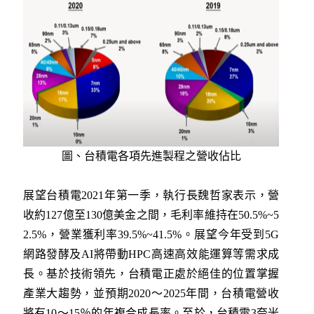
圖、台積電各項先進製程之營收佔比
展望台積電2021年第一季，執行長魏哲家表示，營
收約127億至130億美金之間，毛利率維持在50.5%~5
2.5%，營業獲利率39.5%~41.5%。展望今年受到5G
網路發酵及AI將帶動HPC高速高效能運算等需求成
長。基於技術領先，台積電正處於絕佳的位置掌握
產業大趨勢，並預期2020～2025年間，台積電營收
將有10～15％的年複合成長率。至於，台積電3奈米