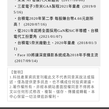
‧未來 AI 發展八大新趨勢
(
2017/10/06
)
‧三星電子3奈米GAA製程2021年量產
(
2019/0
5/16
)
‧台積電2020年第二季 每股賺台幣4.66元創新
高！
(
2020/07/16
)
‧從2021年起將全面採用GaN和SiC半導體、台積
電代工扮要角
(
2021/01/07
)
‧台積電5奈米廠動土、2020年量產
(
2018/01/3
1
)
‧Face ID將讓深度攝影系統成為2018年手機主流
(
2017/09/14
)
【聲明】
1.科技產業資訊室刊載此文不代表同意其說法或描
述，僅為提供更多訊息，也不構成任何投資建議。
2.著作權所有，非經本網站書面授權同意不得將本
文以任何形式修改、複製、儲存、傳播或轉載，本
中心保留一切法律追訴權利。