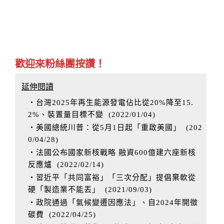
歡迎來粉絲團按讚！
延伸閱讀
‧台灣2025年再生能源發電佔比從20%降至15.
2%、裝置量目標不變
(
2022/01/04
)
‧美國總統川普：從5月1日起「重啟美國」
(
202
0/04/28
)
‧法國公布國家新核戰略 融資600億建六座新核
反應爐
(
2022/02/14
)
‧習近平「共同富裕」「三次分配」提倡棄軟從
硬「製造業不能丟」
(
2021/09/03
)
‧政院通過「氣候變遷因應法」、自2024年開徵
碳費
(
2022/04/25
)