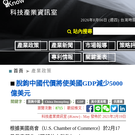
2026年8月06日 (週四) 台灣時間：
站內搜尋
產業政策
產業新聞
市場報導
策略
專利情報
關鍵圖表
首頁
產業政策
脫鉤中國代價將使美國GDP減少5000
億美元
關鍵字：
(
)；
；
；
脫鉤中國
China Decoupling
GDP
美中貿易戰
供應鏈
瀏覽次數：
8715
｜ 歡迎推文：
科技產業資訊室 (iKnow) - May 發佈於 2021年2月19日
根據美國商會（U.S. Chamber of Commerce）於2月17