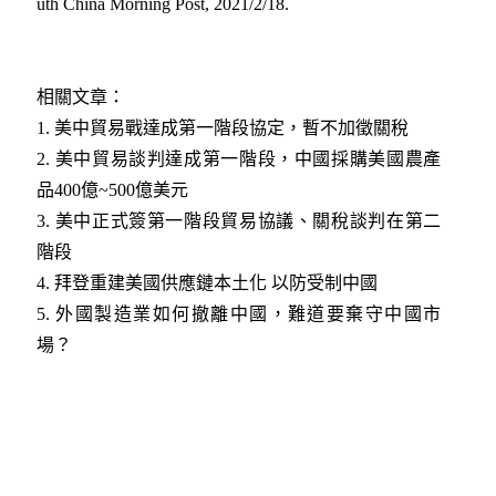
uth China Morning Post, 2021/2/18.
相關文章：
1.
美中貿易戰達成第一階段協定，暫不加徵關稅
2.
美中貿易談判達成第一階段，中國採購美國農產
品400億~500億美元
3.
美中正式簽第一階段貿易協議、關稅談判在第二
階段
4.
拜登重建美國供應鏈本土化 以防受制中國
5.
外國製造業如何撤離中國，難道要棄守中國市
場？