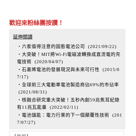
歡迎來粉絲團按讚！
延伸閱讀
‧六家值得注意的固態電池公司
(
2021/09/22
)
‧大突破！MIT將Wi-Fi電磁波轉換成直流電的充
電技術
(
2020/04/07
)
‧石墨烯電池的發展現況與未來可行性
(
2015/0
7/17
)
‧全球前三大電動車電池製造商佔69%的市佔率
(
2021/08/31
)
‧核融合研究重大突破！五秒內創59兆焦耳紀錄
有11兆瓦能量
(
2022/02/11
)
‧電池儲能：電力行業的下一個顛覆性技術
(
201
7/07/27
)