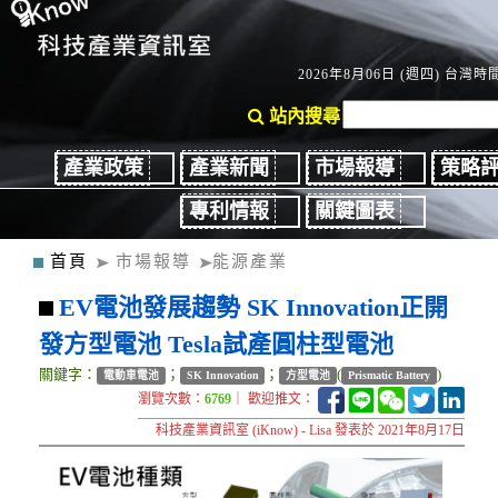
2026年8月06日 (週四) 台灣時間：
站內搜尋
產業政策
產業新聞
市場報導
策略
專利情報
關鍵圖表
首頁
市場報導
能源產業
EV電池發展趨勢 SK Innovation正開
發方型電池 Tesla試產圓柱型電池
關鍵字：
；
；
(
)
電動車電池
SK Innovation
方型電池
Prismatic Battery
瀏覽次數：
6769
｜ 歡迎推文：
科技產業資訊室 (iKnow) - Lisa 發表於 2021年8月17日