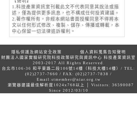
【聲明】
1.科技產業資訊室刊載此文不代表同意其說法或描
述，僅為提供更多訊息，也不構成任何投資建議。
2.著作權所有，非經本網站書面授權同意不得將本
文以任何形式修改、複製、儲存、傳播或轉載，本
中心保留一切法律追訴權利。
隱私保護及網站安全政策
個人資料蒐集告知聲明
財團法人國家實驗研究院科技政策研究與資訊中心 科技產業資訊室
2003-2017 All Rights Reserved.
台北市106-36 和平東路二段106號14樓（科技大樓14樓）/ TEL:
(02)2737-7660 / FAX: (02)2737-7838 /
Email:
stmember@niar.org.tw
瀏覽器建議最佳解析度1024x768以上 │ Visitors: 36590087
Since 2012/03/10