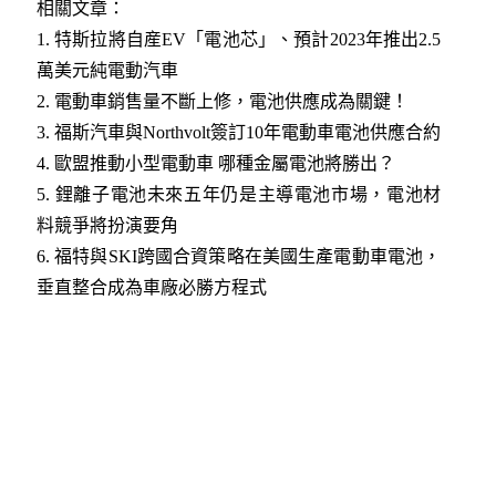
相關文章：
1.
特斯拉將自産EV「電池芯」、預計2023年推出2.5
萬美元純電動汽車
2.
電動車銷售量不斷上修，電池供應成為關鍵！
3.
福斯汽車與Northvolt簽訂10年電動車電池供應合約
4.
歐盟推動小型電動車 哪種金屬電池將勝出？
5.
鋰離子電池未來五年仍是主導電池市場，電池材
料競爭將扮演要角
6.
福特與SKI跨國合資策略在美國生產電動車電池，
垂直整合成為車廠必勝方程式