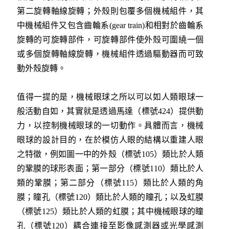
第二旋轉軸線旋轉；外殼則包覆多個機械組件，其
中機械組件又包含齒輪系(gear train)和相對於齒輪系
旋轉的可旋轉部件，可旋轉部件使外殼可圍繞一個
或多個旋轉軸線旋轉，機械組件透過驅動器而可致
動外殼旋轉。
值得一提的是，機械眼球之所以可以如人類眼球一
般活動自如，其實就是透過馬達（標號424）提供動
力，以控制機械眼球的一切動作。具體而言，機械
眼球的設計目的，在於模仿人眼的結構以重建人眼
之特徵，例如圖一中的外殼（標號105）類比於人類
的鞏膜的球形表面；第一部分（標號110）類比於人
類的鞏膜；第二部分（標號115）類比於人類的角
膜；瞳孔（標號120）類比於人類的瞳孔；以及虹膜
（標號125）類比於人類的虹膜；其中機械眼球的瞳
孔（標號120）耦合連接至影像感測器或光學感測