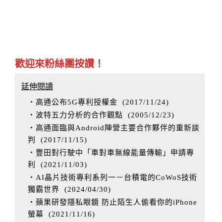
歡迎來粉絲團按讚！
延伸閱讀
‧高通公布5G專利授權金
(
2017/11/24
)
‧波特五力分析的合作觀點
(
2005/12/23
)
‧高通面臨與Android陣營主要合作夥伴的重新談
判
(
2017/11/15
)
‧豐田對行駛中「車對車無線能量傳輸」申請專
利
(
2021/11/03
)
‧AI晶片技術專利系列一－台積電的CoWoS技術
獨霸世界
(
2024/04/30
)
‧蘋果研發隱私眼鏡 防止陌生人偷看你的iPhone
螢幕
(
2021/11/16
)