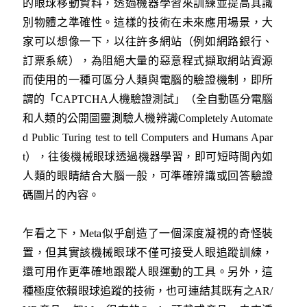
的眼球移動資料，透過機器學習來訓練並提高其識
別物體之準確性。這樣的技術在未來應用場景，大
家可以想像一下，以往許多網站（例如網路銀行、
訂票系統），為阻絕大量的惡意程式擷取網站資源
而使用的一種可區分人類與電腦的驗證機制，即所
謂的「CAPTCHA人機驗證測試」（全自動區分電腦
和人類的公開圖靈測驗人機辨識Completely Automate
d Public Turing test to tell Computers and Humans Apar
t），往後機械眼球透過機器學習，即可短時間內如
人類的眼睛結合大腦一般，可準確辨識或回答驗證
碼圖片的內容。
乍看之下，Meta似乎創造了一個深度凝視的奇怪裝
置，但其實該機械眼球不僅可接受人眼追蹤訓練，
還可用作更準確地跟蹤人眼運動的工具。另外，這
種極度依賴眼球追蹤的技術，也可連結其既有之AR/