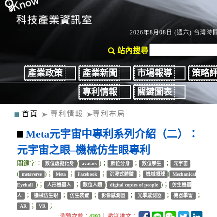
2026年8月08日 (週六) 台灣時間：
站內搜尋
產業政策
產業新聞
市場報導
策略
專利情報
關鍵圖表
首頁
專利情報
專利布局
Meta元宇宙中專利系列介紹（二）：
元宇宙之眼–機械仿生眼專利
關鍵字：
(
)；
；
；
數位虛擬化身
avatars
數位分身
數位孿生
元宇宙
(
)；
；
；
；
(
metaverse
Meta
Facebook
沉浸式體驗
機械眼球
Mechanical
)；
；
(
)；
Eyeball
人形機器人
數位人類
digital copies of people
仿生機器
；
；
；
；
；
；
人
機械仿生眼
仿生裝置
影像感測器
光學感測器
機器學習
；
；
AR
VR
瀏覽次數：
4393
｜ 歡迎推文：