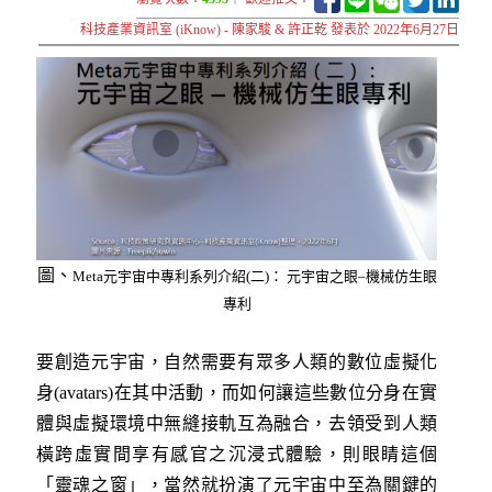
科技產業資訊室 (iKnow) - 陳家駿 & 許正乾 發表於 2022年6月27日
圖、
Meta元宇宙中專利系列介紹(二)： 元宇宙之眼–機械仿生眼
專利
要創造元宇宙，自然需要有眾多人類的數位虛擬化
身(avatars)在其中活動，而如何讓這些數位分身在實
體與虛擬環境中無縫接軌互為融合，去領受到人類
橫跨虛實間享有感官之沉浸式體驗，則眼睛這個
「靈魂之窗」，當然就扮演了元宇宙中至為關鍵的