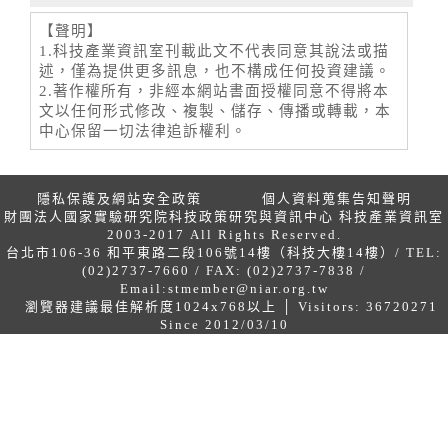
【聲明】
1.科技產業資訊室刊載此文不代表同意其說法或描
述，僅為提供更多訊息，也不構成任何投資建議。
2.著作權所有，非經本網站書面授權同意不得將本
文以任何形式修改、複製、儲存、傳播或轉載，本
中心保留一切法律追訴權利。
隱私保護及網站安全政策
個人資料蒐集告知聲明
財團法人國家實驗研究院科技政策研究與資訊中心 科技產業資訊室
2003-2017 All Rights Reserved.
台北市106-36 和平東路二段106號14樓（科技大樓14樓）/ TEL:
(02)2737-7660 / FAX: (02)2737-7838 /
Email:
stmember@niar.org.tw
瀏覽器建議最佳解析度1024x768以上 │ Visitors: 36720271
Since 2012/03/10