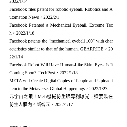
2022/1/14
Facebook files patent for robotic eyeball. Robotics and A
utomation News，2022/2/1
Facebook Patented a Mechanical Eyeball. Extreme Tec
h，2022/1/18
Facebook patents the “mechanical eyeball 100” with char
acteristics similar to that of the human. GEARRICE，20
22/1/14
Facebook Robot Will Have Human-Like Skin, Eyes: Is It
Coming Soon? iTechPost，2022/1/18
META will Create Digital Copies of People and Upload t
hem to the Metaverse. Global Happenings，2022/1/23
元宇宙之眼！Meta機械仿生眼專利曝光，還要裝在
仿生人體內。新智元，2022/1/17