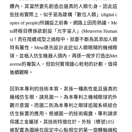
體內，其當然要先創造出逼真的人類化身，因此這
些技術實際上，似乎是為建構「數位人類」(digital c
opies of people)所鋪設之前奏，網路上因而熱議，Me
ta終極目標係欲創設「元宇宙人」(Metaverse Human
s)！而在陸續成型之過程中，就要不斷為其添加人類
特有屬性，Meta遂先設計此近似人類眼睛的機械眼
球，並植入仿生機器人頭內，再逐一按步打造出Met
averse的複製人，但如何實現雄心勃勃的計劃，值得
後續觀察。
回到本專利的技術本質，其係一種高性能且逼真的
機械仿生眼，請見圖一，為本專利之機械眼球的外
觀示意圖，而圖二則為本專利之眼球追蹤系統結合
仿生裝置的應用。根據圖一的技術揭露，專利請求
保護之金屬球，其技術特徵在於，外殼（標號105）
被配置為圍繞在固定中心點相交的第一旋轉軸線和