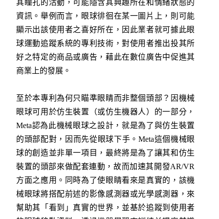
其瞳孔的活動，可能隱含其興趣所在和情緒狀態的
資訊。舉例而言，眼球徘徊在某一圖片上，則可能
顯示出該使用者之喜好所在，因此業者就可據此眼
球運動追蹤系統的專利技術，對使用者推出投其所
好之特定的商品或廣告，藉此在數位廣告中促進其
商業上的發展。
至於本專利為何只瞄準眼睛而非整個頭部？因機械
眼球可用於仿生裝置（或仿生機器人）的一部分，
Meta認為此機械眼球之設計，就是為了與仿生裝置
的頭部配對，因而先從眼球下手。Meta這個機械眼
球的創造並非單一項目，最終將是為了讓其和仿生
裝置的頭部來做配套連動，故而加速其開發AR/VR
方面之應用。同時為了使眼睛看來是真實的，該機
械眼球將搭配前述的影像感測器或光學感測器，來
幫助其「看到」真實的世界，並基於追蹤到使用者