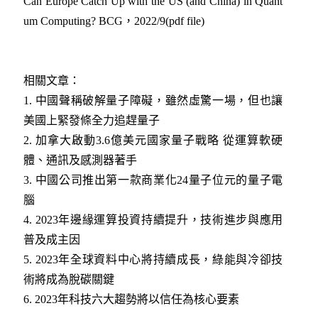
Can Europe Catch Up with the US (and China) in Quant
um Computing? BCG，2022/9(pdf file)
相關文章：
1.
中國聲稱破解量子障礙，雖然虛驚一場，但也讓
美國上緊發條全力追趕量子
2.
加拿大啟動3.6億美元國家量子戰略 從運算軟硬
體、通訊及感測器著手
3.
中國公司推出第一款商業化24量子位元的量子電
腦
4.
2023年邊緣運算投資持續提升，技術進步與應用
普及成主因
5.
2023年全球資料中心將持續成長，綠能與冷卻技
術將成為脫碳關鍵
6.
2023年科技六大趨勢將以信任為核心要素