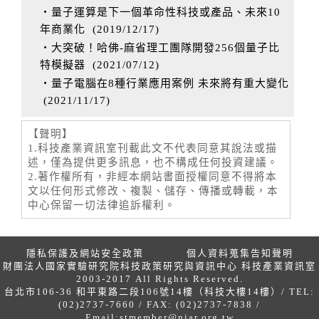
‧量子運算是下一個革命性科技或產品、未來10
年商業化
(
2019/12/17
)
‧大突破！哈佛-麻省理工團隊開發256個量子比
特模擬器
(
2021/07/12
)
‧量子電腦在8種行業應用案例 未來將有重大變化
(
2021/11/17
)
【聲明】
1.科技產業資訊室刊載此文不代表同意其說法或描
述，僅為提供更多訊息，也不構成任何投資建議。
2.著作權所有，非經本網站書面授權同意不得將本
文以任何形式修改、複製、儲存、傳播或轉載，本
中心保留一切法律追訴權利。
隱私保護及網站安全政策
個人資料蒐集告知聲明
財團法人國家實驗研究院科技政策研究與資訊中心 科技產業資訊室
2003-2017 All Rights Reserved.
台北市106-36 和平東路二段106號14樓（科技大樓14樓）/ TEL:
(02)2737-7660 / FAX: (02)2737-7838 /
Email:
stmember@niar.org.tw