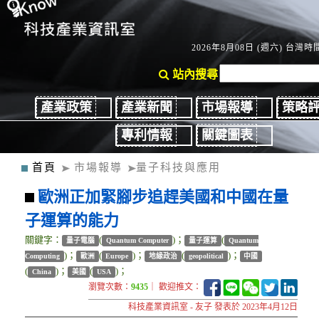
2026年8月08日 (週六) 台灣時間
站內搜尋
產業政策
產業新聞
市場報導
策略
專利情報
關鍵圖表
首頁
市場報導
量子科技與應用
歐洲正加緊腳步追趕美國和中國在量
子運算的能力
關鍵字：
(
)；
(
量子電腦
Quantum Computer
量子運算
Quantum
)；
(
)；
(
)；
Computing
歐洲
Europe
地緣政治
geopolitical
中國
(
)；
(
)；
China
美國
USA
瀏覽次數：
9435
｜ 歡迎推文：
科技產業資訊室 - 友子 發表於 2023年4月12日