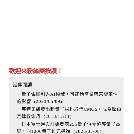
歡迎來粉絲團按讚！
延伸閱讀
‧量子電腦引入AI領域，可能給產業帶來變革性
的影響
(
2023/05/09
)
‧英特爾研發出新量子材料取代CMOS，成為摩爾
定律救命丹
(
2018/12/11
)
‧日本富士通與理研發表256量子位元超導量子電
腦，向1000量子位元邁進
(
2025/05/08
)