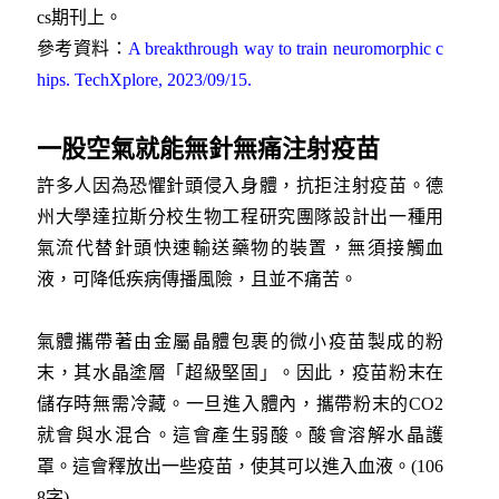
cs期刊上。
參考資料：
A breakthrough way to train neuromorphic c
hips. TechXplore, 2023/09/15.
一股空氣就能無針無痛注射疫苗
許多人因為恐懼針頭侵入身體，抗拒注射疫苗。德
州大學達拉斯分校生物工程研究團隊設計出一種用
氣流代替針頭快速輸送藥物的裝置，無須接觸血
液，可降低疾病傳播風險，且並不痛苦。
氣體攜帶著由金屬晶體包裹的微小疫苗製成的粉
末，其水晶塗層「超級堅固」。因此，疫苗粉末在
儲存時無需冷藏。一旦進入體內，攜帶粉末的CO2
就會與水混合。這會產生弱酸。酸會溶解水晶護
罩。這會釋放出一些疫苗，使其可以進入血液。(106
8字)