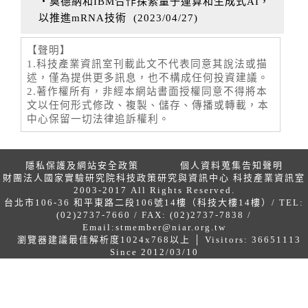
‧莫德納和IBM合作探索量子運算和生成式AI，
以推進mRNA技術
(
2023/04/27
)
【聲明】
1.科技產業資訊室刊載此文不代表同意其說法或描
述，僅為提供更多訊息，也不構成任何投資建議。
2.著作權所有，非經本網站書面授權同意不得將本
文以任何形式修改、複製、儲存、傳播或轉載，本
中心保留一切法律追訴權利。
隱私保護及網站安全政策
個人資料蒐集告知聲明
財團法人國家實驗研究院科技政策研究與資訊中心 科技產業資訊室
2003-2017 All Rights Reserved.
台北市106-36 和平東路二段106號14樓（科技大樓14樓）/ TEL:
(02)2737-7660 / FAX: (02)2737-7838 /
Email:
stmember@niar.org.tw
瀏覽器建議最佳解析度1024x768以上 │ Visitors: 36651113
Since 2012/03/10