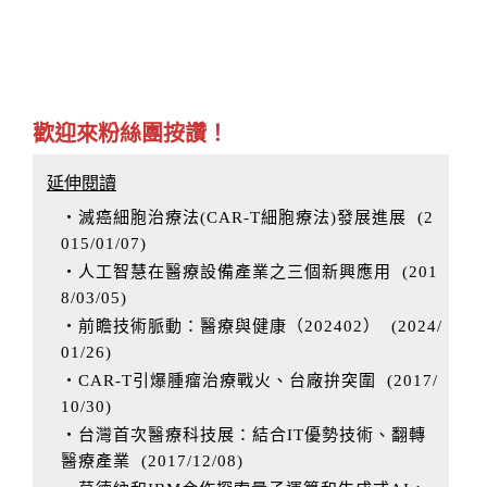
歡迎來粉絲團按讚！
延伸閱讀
‧滅癌細胞治療法(CAR-T細胞療法)發展進展
(
2
015/01/07
)
‧人工智慧在醫療設備產業之三個新興應用
(
201
8/03/05
)
‧前瞻技術脈動：醫療與健康（202402）
(
2024/
01/26
)
‧CAR-T引爆腫瘤治療戰火、台廠拚突圍
(
2017/
10/30
)
‧台灣首次醫療科技展：結合IT優勢技術、翻轉
醫療產業
(
2017/12/08
)