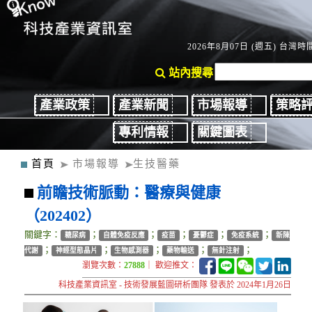
2026年8月07日 (週五) 台灣時間
站內搜尋
產業政策
產業新聞
市場報導
策略
專利情報
關鍵圖表
首頁
市場報導
生技醫藥
前瞻技術脈動：醫療與健康
（202402）
關鍵字：
；
；
；
；
；
糖尿病
自體免疫反應
疫苗
憂鬱症
免疫系統
新陳
；
；
；
；
；
代謝
神經型態晶片
生物感測器
藥物輸送
無針注射
瀏覽次數：
27888
｜ 歡迎推文：
科技產業資訊室 - 技術發展藍圖研析團隊 發表於 2024年1月26日